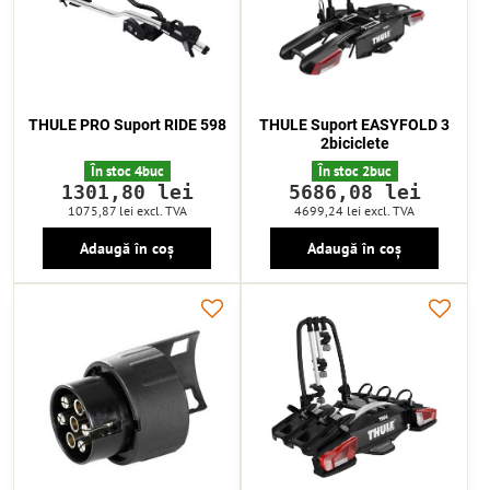
THULE PRO Suport RIDE 598
THULE Suport EASYFOLD 3
2biciclete
În stoc 4buc
În stoc 2buc
1301,80 lei
5686,08 lei
1075,87 lei
excl. TVA
4699,24 lei
excl. TVA
Adaugă în coș
Adaugă în coș