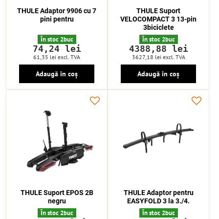
THULE Adaptor 9906 cu 7
THULE Suport
pini pentru
VELOCOMPACT 3 13-pin
3biciclete
În stoc 2buc
În stoc 2buc
74,24 lei
4388,88 lei
61,35 lei
excl. TVA
3627,18 lei
excl. TVA
Adaugă în coș
Adaugă în coș
THULE Suport EPOS 2B
THULE Adaptor pentru
negru
EASYFOLD 3 la 3./4.
În stoc 2buc
În stoc 2buc