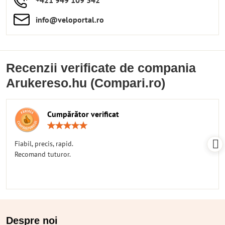
info​​@veloportal​.ro
Recenzii verificate de compania
Arukereso.hu (Compari.ro)
Cumpărător verificat
Rating:
5
/
Fiabil, precis, rapid.
5
Recomand tuturor.
Despre noi