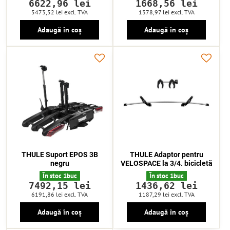
6622,96 lei
1668,56 lei
5473,52 lei
excl. TVA
1378,97 lei
excl. TVA
Adaugă în coș
Adaugă în coș
THULE Suport EPOS 3B
THULE Adaptor pentru
negru
VELOSPACE la 3/4. bicicletă
În stoc 1buc
În stoc 1buc
7492,15 lei
1436,62 lei
6191,86 lei
excl. TVA
1187,29 lei
excl. TVA
Adaugă în coș
Adaugă în coș