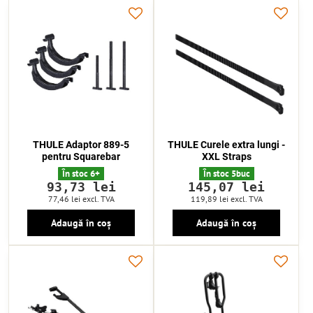
THULE Adaptor 889-5
THULE Curele extra lungi -
pentru Squarebar
XXL Straps
În stoc 6+
În stoc 5buc
93,73 lei
145,07 lei
77,46 lei
excl. TVA
119,89 lei
excl. TVA
Adaugă în coș
Adaugă în coș