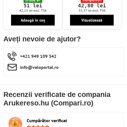
În stoc 6+
Indisponibil
51 lei
42,80 lei
42,15 lei
excl. TVA
35,37 lei
excl. TVA
Adaugă în coș
Vizualizează
Aveți nevoie de ajutor?
+421 949 109 342
info​​@veloportal​.ro
Recenzii verificate de compania
Arukereso.hu (Compari.ro)
Cumpărător verificat
Rating: