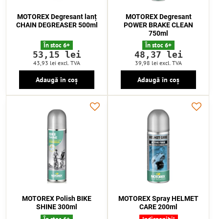
MOTOREX Degresant lanț
MOTOREX Degresant
CHAIN DEGREASER 500ml
POWER BRAKE CLEAN
750ml
În stoc 6+
În stoc 6+
53,15 lei
48,37 lei
43,93 lei
excl. TVA
39,98 lei
excl. TVA
Adaugă în coș
Adaugă în coș
MOTOREX Polish BIKE
MOTOREX Spray HELMET
SHINE 300ml
CARE 200ml