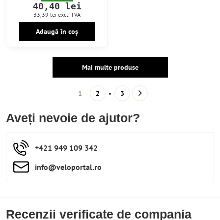
40,40 lei
33,39 lei
excl. TVA
Adaugă în coș
Mai multe produse
1
2
3
Aveți nevoie de ajutor?
+421 949 109 342
info​​@veloportal​.ro
Recenzii verificate de compania