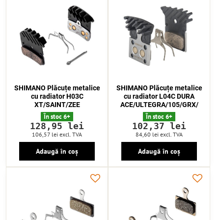
SHIMANO Plăcuțe metalice
SHIMANO Plăcuțe metalice
cu radiator H03C
cu radiator L04C DURA
XT/SAINT/ZEE
ACE/ULTEGRA/105/GRX/
În stoc 6+
În stoc 6+
128,95 lei
102,37 lei
106,57 lei
excl. TVA
84,60 lei
excl. TVA
Adaugă în coș
Adaugă în coș