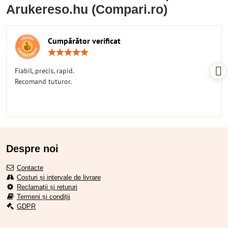
Arukereso.hu (Compari.ro)
Cumpărător verificat
Rating:
5
/
Fiabil, precis, rapid.
5
Recomand tuturor.
Despre noi
Contacte
Costuri și intervale de livrare
Reclamații și retururi
Termeni și condiții
GDPR