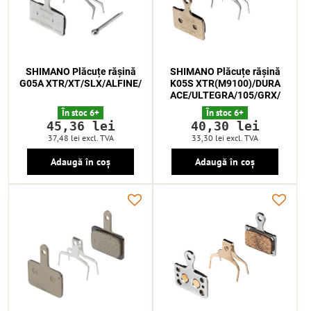
SHIMANO Plăcuțe rășină
SHIMANO Plăcuțe rășină
G05A XTR/XT/SLX/ALFINE/
K05S XTR(M9100)/DURA
ACE/ULTEGRA/105/GRX/
În stoc 6+
În stoc 6+
45,36 lei
40,30 lei
37,48 lei
excl. TVA
33,30 lei
excl. TVA
Adaugă în coș
Adaugă în coș