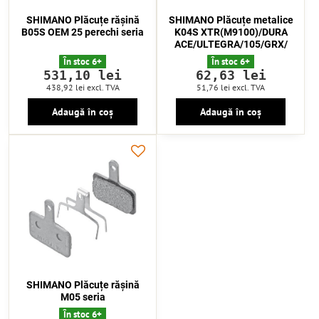
SHIMANO Plăcuțe rășină
SHIMANO Plăcuțe metalice
B05S OEM 25 perechi seria
K04S XTR(M9100)/DURA
ACE/ULTEGRA/105/GRX/
În stoc 6+
În stoc 6+
531,10 lei
62,63 lei
438,92 lei
excl. TVA
51,76 lei
excl. TVA
Adaugă în coș
Adaugă în coș
SHIMANO Plăcuțe rășină
M05 seria
În stoc 6+