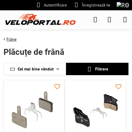
Autentificare
Înregistrează-te
Frâne
Plăcuțe de frână
Cel mai bine vândut
Filtrare