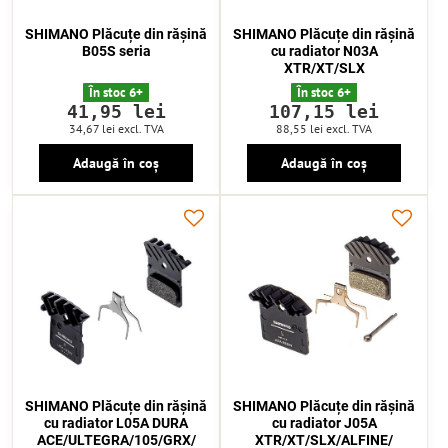
SHIMANO Plăcuțe din rășină
SHIMANO Plăcuțe din rășină
B05S seria
cu radiator N03A
XTR/XT/SLX
În stoc 6+
În stoc 6+
41,95 lei
107,15 lei
34,67 lei
excl. TVA
88,55 lei
excl. TVA
Adaugă în coș
Adaugă în coș
SHIMANO Plăcuțe din rășină
SHIMANO Plăcuțe din rășină
cu radiator L05A DURA
cu radiator J05A
ACE/ULTEGRA/105/GRX/
XTR/XT/SLX/ALFINE/