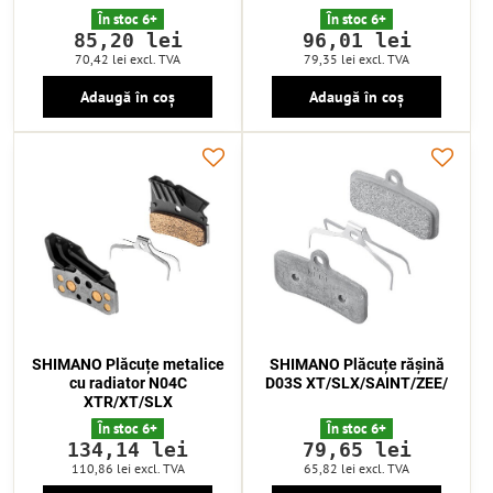
În stoc 6+
În stoc 6+
85,20 lei
96,01 lei
70,42 lei
excl. TVA
79,35 lei
excl. TVA
Adaugă în coș
Adaugă în coș
SHIMANO Plăcuțe metalice
SHIMANO Plăcuțe rășină
cu radiator N04C
D03S XT/SLX/SAINT/ZEE/
XTR/XT/SLX
În stoc 6+
În stoc 6+
134,14 lei
79,65 lei
110,86 lei
excl. TVA
65,82 lei
excl. TVA