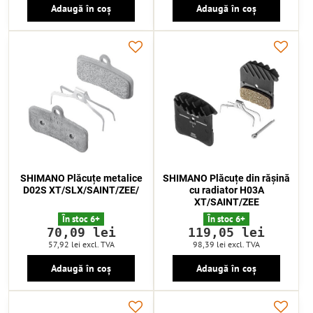
Adaugă în coș
Adaugă în coș
SHIMANO Plăcuțe metalice
SHIMANO Plăcuțe din rășină
D02S XT/SLX/SAINT/ZEE/
cu radiator H03A
XT/SAINT/ZEE
În stoc 6+
În stoc 6+
70,09 lei
119,05 lei
57,92 lei
excl. TVA
98,39 lei
excl. TVA
Adaugă în coș
Adaugă în coș