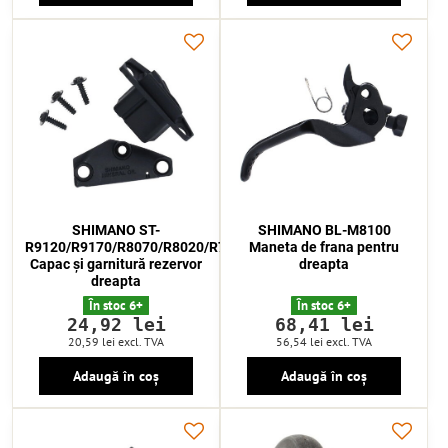
SHIMANO ST-
SHIMANO BL-M8100
R9120/R9170/R8070/R8020/R7020/R7025
Maneta de frana pentru
Capac și garnitură rezervor
dreapta
dreapta
În stoc 6+
În stoc 6+
24,92 lei
68,41 lei
20,59 lei
excl. TVA
56,54 lei
excl. TVA
Adaugă în coș
Adaugă în coș