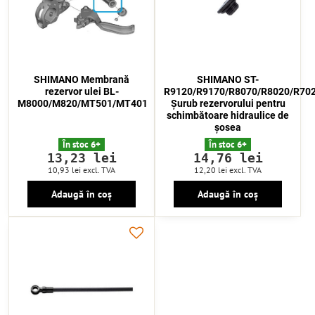
SHIMANO Membrană
SHIMANO ST-
rezervor ulei BL-
R9120/R9170/R8070/R8020/R70
M8000/M820/MT501/MT401
Șurub rezervorului pentru
schimbătoare hidraulice de
șosea
În stoc 6+
În stoc 6+
13,23 lei
14,76 lei
10,93 lei
excl. TVA
12,20 lei
excl. TVA
Adaugă în coș
Adaugă în coș