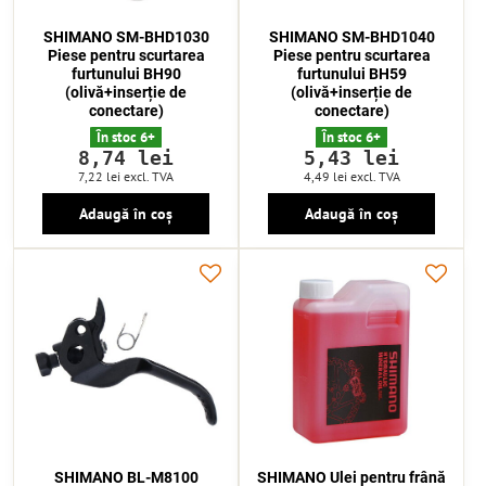
SHIMANO SM-BHD1030
SHIMANO SM-BHD1040
Piese pentru scurtarea
Piese pentru scurtarea
furtunului BH90
furtunului BH59
(olivă+inserție de
(olivă+inserție de
conectare)
conectare)
În stoc 6+
În stoc 6+
8,74 lei
5,43 lei
7,22 lei
excl. TVA
4,49 lei
excl. TVA
Adaugă în coș
Adaugă în coș
SHIMANO BL-M8100
SHIMANO Ulei pentru frână