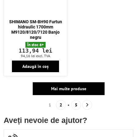
SHIMANO SM-BH90 Furtun
hidraulic 1700mm
M9120/8120/7120 Banjo
negru
În stoc 6+
113,94 lei
94,16 lei
excl. TVA
Adaugă în coș
Mai multe produse
1
2
5
Aveți nevoie de ajutor?