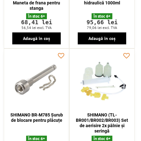
Maneta de frana pentru
hidraulică 1000ml
stanga
În stoc 6+
În stoc 6+
68,41 lei
95,66 lei
56,54 lei
excl. TVA
79,06 lei
excl. TVA
Adaugă în coș
Adaugă în coș
SHIMANO BR-M785 Șurub
SHIMANO (TL-
de blocare pentru plăcuțe
BR001/BR002/BR003) Set
de aerisire 2x pâlnie și
seringă
În stoc 6+
În stoc 6+