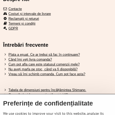
Contacte
Costuri și intervale de livrare
Reclamații și retururi
Termeni și condiții
GDPR
Întrebări frecvente
Plata a eșuat. Ce ar trebui să fac în continuare?
Când îmi veți livra comanda?
Cum pot afla care este statusul comenzii mele?
Nu aveți marfa pe stoc, când va fi disponibilă?
Vreau să îmi schimb comanda. Cum pot face asta?
Tabela de dimensiuni pentru încălțămintea Shimano.
Cum să alegi furca amortizată potrivită?
Cum să alegi mărimea potrivită a căștii?
Preferințe de confidențialitate
Ghidul pentru acumulatorii Shimano.
Înțelegerea anvelopelor tubeless Schwalbe.
We use cookies to improve your visit to this website, analyze its