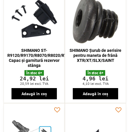
SHIMANO ST-
SHIMANO Șurub de aerisire
R9120/R9170/R8070/R8020/R7020/R7025
pentru maneta de frână
Capac și garnitură rezervor
XTR/XT/SLX/SAINT
stânga
În stoc 6+
În stoc 6+
24,92 lei
4,96 lei
20,59 lei
excl. TVA
4,10 lei
excl. TVA
Adaugă în coș
Adaugă în coș