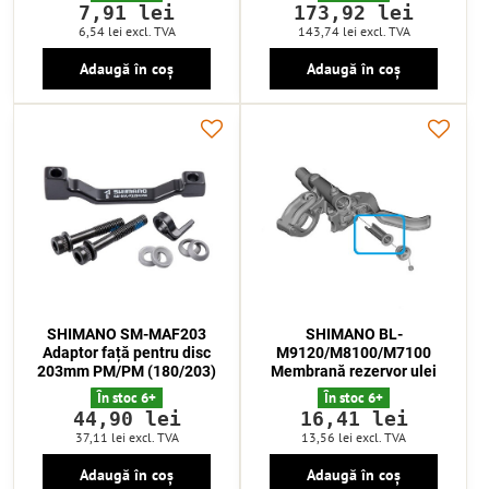
7,91 lei
173,92 lei
6,54 lei
excl. TVA
143,74 lei
excl. TVA
Adaugă în coș
Adaugă în coș
SHIMANO SM-MAF203
SHIMANO BL-
Adaptor față pentru disc
M9120/M8100/M7100
203mm PM/PM (180/203)
Membrană rezervor ulei
În stoc 6+
În stoc 6+
44,90 lei
16,41 lei
37,11 lei
excl. TVA
13,56 lei
excl. TVA
Adaugă în coș
Adaugă în coș