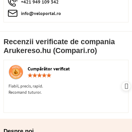
+421 949 109 342
info​​@veloportal​.ro
Recenzii verificate de compania
Arukereso.hu (Compari.ro)
Cumpărător verificat
Rating:
5
/
Fiabil, precis, rapid.
5
Recomand tuturor.
Despre noi