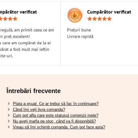
părător verificat
Cumpărător verificat
Rating:
Ratin
5
5
/
/
n regulă, am primit ceea ce am
Prețuri bune
5
5
n preț excelent!
Livrare rapidă
u care am cumpărat de la ei
rat a fost mult mai ieftin
ite-uri.
Întrebări frecvente
Plata a eșuat. Ce ar trebui să fac în continuare?
Când îmi veți livra comanda?
Cum pot afla care este statusul comenzii mele?
Nu aveți marfa pe stoc, când va fi disponibilă?
Vreau să îmi schimb comanda. Cum pot face asta?