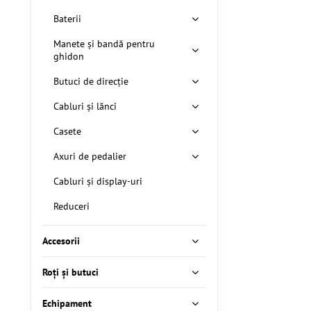
Baterii
Manete și bandă pentru
ghidon
Butuci de direcție
Cabluri și lănci
Casete
Axuri de pedalier
Cabluri și display-uri
Reduceri
Accesorii
Roți și butuci
Echipament