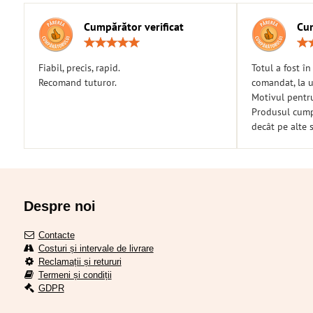
Cumpărător verificat
Cum
Rating:
5
/
Fiabil, precis, rapid.
Totul a fost î
5
Recomand tuturor.
comandat, la u
Motivul pentr
Produsul cumpă
decât pe alte s
Despre noi
Contacte
Costuri și intervale de livrare
Reclamații și retururi
Termeni și condiții
GDPR