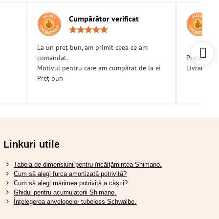
Cumpărător verificat
g:
Rating:
5
/
La un preț bun, am primit ceea ce am
5
comandat.
Prețuri bu
Motivul pentru care am cumpărat de la ei
Livrare ra
Preț bun
Linkuri utile
Tabela de dimensiuni pentru încălțămintea Shimano.
Cum să alegi furca amortizată potrivită?
Cum să alegi mărimea potrivită a căștii?
Ghidul pentru acumulatorii Shimano.
Înțelegerea anvelopelor tubeless Schwalbe.