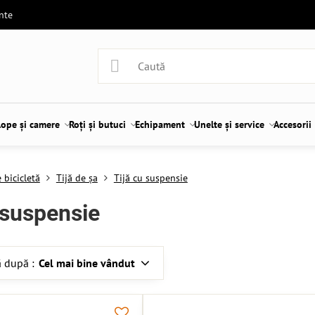
ente
lope și camere
Roți și butuci
Echipament
Unelte și service
Accesorii
 bicicletă
Tijă de șa
Tijă cu suspensie
 suspensie
 după :
Cel mai bine vândut