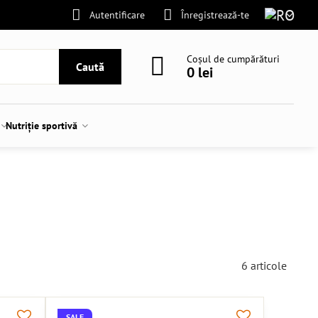
Autentificare
Înregistrează-te
Coșul de cumpărături
Caută
0 lei
Nutriție sportivă
6
articole
SALE