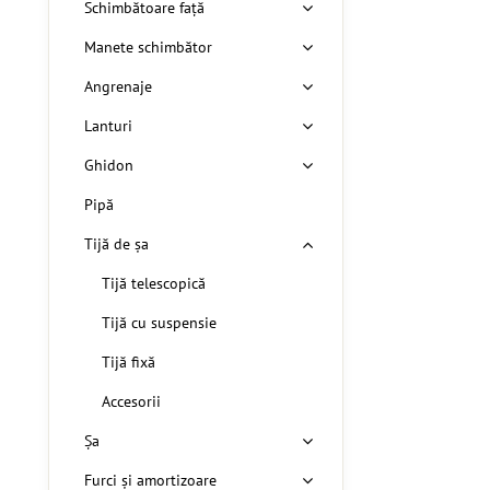
Schimbătoare față
Manete schimbător
Angrenaje
Lanturi
Ghidon
Pipă
Tijă de șa
Tijă telescopică
Tijă cu suspensie
Tijă fixă
Accesorii
Șa
Furci și amortizoare