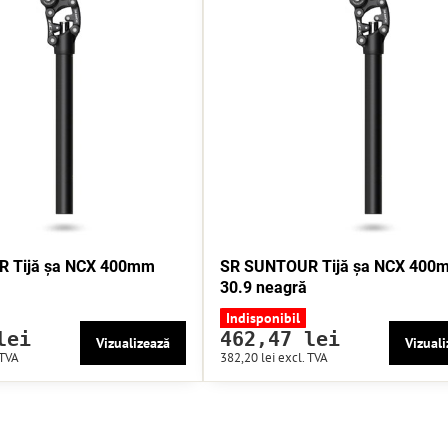
 Tijă șa NCX 400mm
SR SUNTOUR Tijă șa NCX 400
30.9 neagră
Indisponibil
lei
462,47 lei
Vizualizează
Vizuali
 TVA
382,20 lei
excl. TVA