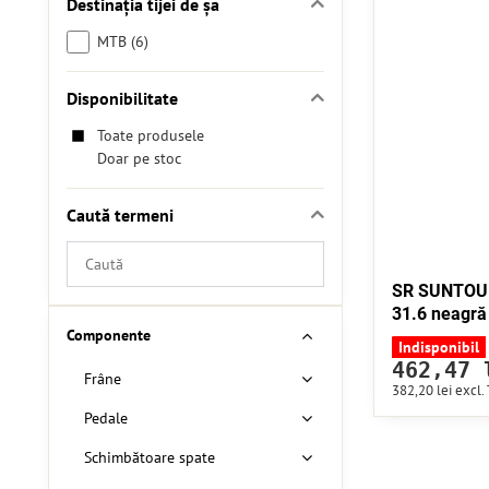
Destinația tijei de șa
MTB (6)
Disponibilitate
Toate produsele
Doar pe stoc
Caută termeni
Căutați
rezultatele
SR SUNTOUR
filtrului
31.6 neagră
de
Componente
Indisponibil
căutare
462,47 
Frâne
după
382,20 lei
excl.
text
Pedale
complet
Schimbătoare spate