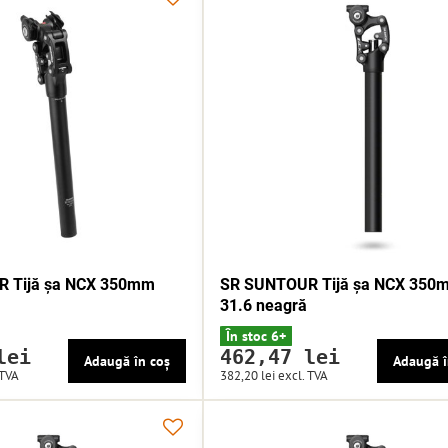
 Tijă șa NCX 350mm
SR SUNTOUR Tijă șa NCX 350
31.6 neagră
În stoc 6+
lei
462,47 lei
Adaugă în coș
Adaugă î
 TVA
382,20 lei
excl. TVA