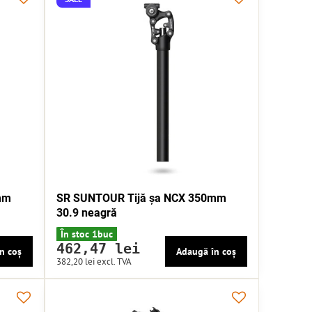
mm
SR SUNTOUR Tijă șa NCX 350mm
30.9 neagră
În stoc 1buc
462,47 lei
n coș
Adaugă în coș
382,20 lei
excl. TVA