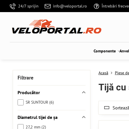
24/7 sprijin
info@veloportal.ro
Întrebări frecv
Componente
Anve
Acasă
Piese de
Filtrare
Tijă cu
Producător
SR SUNTOUR (6)
Sortează
Diametrul tijei de șa
27,2 mm (2)