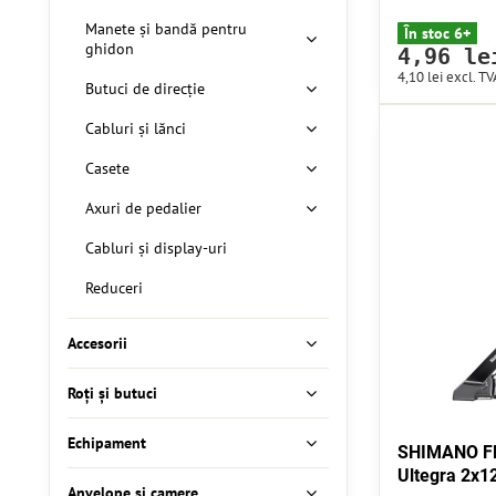
Manete și bandă pentru
În stoc 6+
ghidon
4,96 le
4,10 lei
excl. TV
Butuci de direcție
Cabluri și lănci
Casete
Axuri de pedalier
Cabluri și display-uri
Reduceri
Accesorii
Roți și butuci
Echipament
SHIMANO FD
Ultegra 2x12
Anvelope și camere