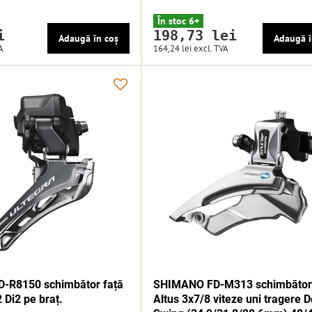
În stoc 6+
i
198,73 lei
Adaugă în coș
Adaugă î
A
164,24 lei
excl. TVA
-R8150 schimbător față
SHIMANO FD-M313 schimbător 
 Di2 pe braț.
Altus 3x7/8 viteze uni tragere 