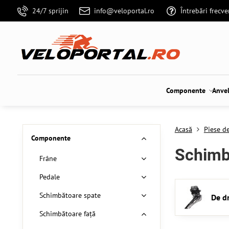
24/7 sprijin
info@veloportal.ro
Întrebări frecv
Componente
Anve
Acasă
Piese de
Componente
Schimb
Frâne
Pedale
Schimbătoare spate
De d
Schimbătoare față