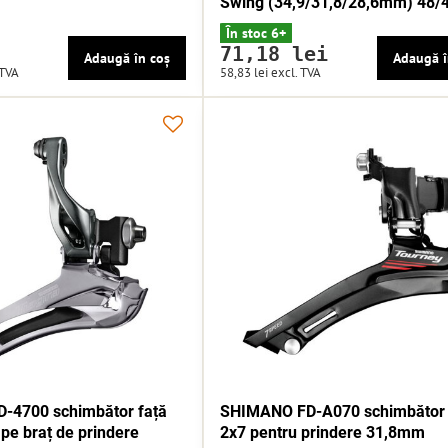
Swing (34,9/31,8/28,6mm) 48/4
În stoc 6+
71,18 lei
Adaugă în coș
Adaugă î
 TVA
58,83 lei
excl. TVA
-4700 schimbător față
SHIMANO FD-A070 schimbător 
pe braț de prindere
2x7 pentru prindere 31,8mm