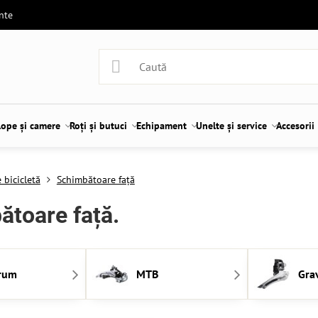
ente
lope și camere
Roți și butuci
Echipament
Unelte și service
Accesorii
 bicicletă
Schimbătoare față
ătoare față.
rum
MTB
Gra