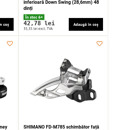
inferioară Down Swing (28,6mm) 48
dinți
În stoc 6+
42,78 lei
n coș
Adaugă în coș
35,35 lei
excl. TVA
rney
SHIMANO FD-M785 schimbător față