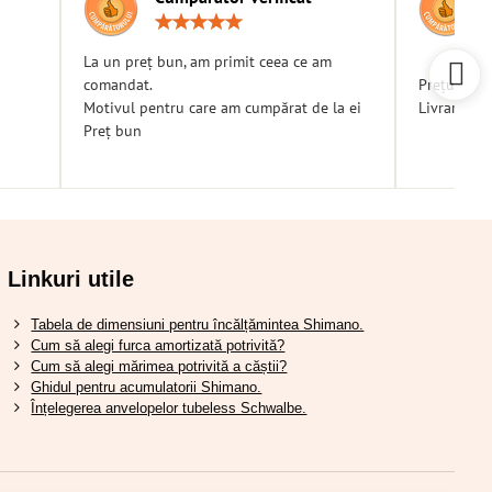
g:
Rating:
5
/
La un preț bun, am primit ceea ce am
5
comandat.
Prețuri bu
Motivul pentru care am cumpărat de la ei
Livrare ra
Preț bun
Linkuri utile
Tabela de dimensiuni pentru încălțămintea Shimano.
Cum să alegi furca amortizată potrivită?
Cum să alegi mărimea potrivită a căștii?
Ghidul pentru acumulatorii Shimano.
Înțelegerea anvelopelor tubeless Schwalbe.