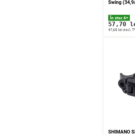
Swing (34,9
În stoc 6+
57,70 l
47,68 lei
excl. T
SHIMANO SM