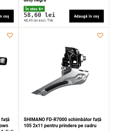
În stoc 6+
58,60 lei
n coș
Adaugă în coș
48,43 lei
excl. TVA
față
SHIMANO FD-R7000 schimbător față
Down
105 2x11 pentru prindere pe cadru