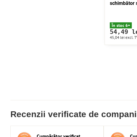
schimbător
În stoc 6+
54,49 l
45,04 lei
excl. 
Recenzii verificate de compan
Cumpărător verificat
Cum