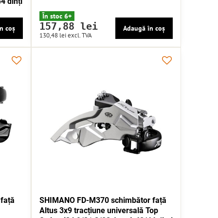
4 dinți
În stoc 6+
157,88 lei
n coș
Adaugă în coș
130,48 lei
excl. TVA
față
SHIMANO FD-M370 schimbător față
Altus 3x9 tracțiune universală Top