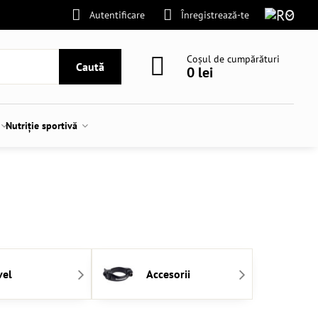
Autentificare
Înregistrează-te
Coșul de cumpărături
Caută
0 lei
Nutriție sportivă
vel
Accesorii