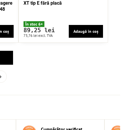
ragere
XT tip E fără placă
 48
În stoc 6+
89,25 lei
n coș
Adaugă în coș
73,76 lei
excl. TVA
Cumpărător verificat