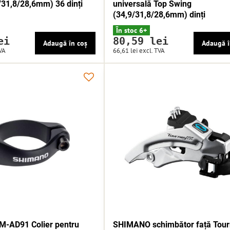
/31,8/28,6mm) 36 dinți
universală Top Swing
(34,9/31,8/28,6mm) dinți
În stoc 6+
ei
80,59 lei
Adaugă în coș
Adaugă î
VA
66,61 lei
excl. TVA
-AD91 Colier pentru
SHIMANO schimbător față Tou