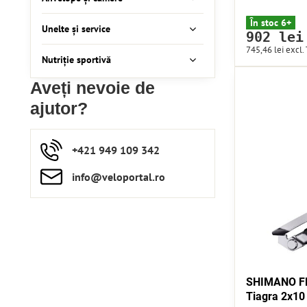
În stoc 6+
Unelte și service
902 lei
745,46 lei
excl.
Nutriție sportivă
Aveți nevoie de
ajutor?
+421 949 109 342
info​​@veloportal​.ro
SHIMANO FD
Tiagra 2x10 