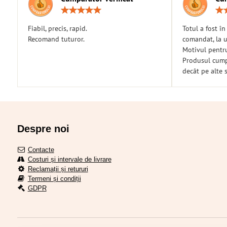
Rating:
5
/
Fiabil, precis, rapid.
Totul a fost î
5
Recomand tuturor.
comandat, la u
Motivul pentr
Produsul cumpă
decât pe alte s
Despre noi
Contacte
Costuri și intervale de livrare
Reclamații și retururi
Termeni și condiții
GDPR