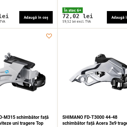
În stoc 6+
lei
72,02 lei
Adaugă în coș
Adaugă î
 TVA
59,52 lei
excl. TVA
-M315 schimbător față
SHIMANO FD-T3000 44-48
viteze uni tragere Top
schimbător față Acera 3x9 trag