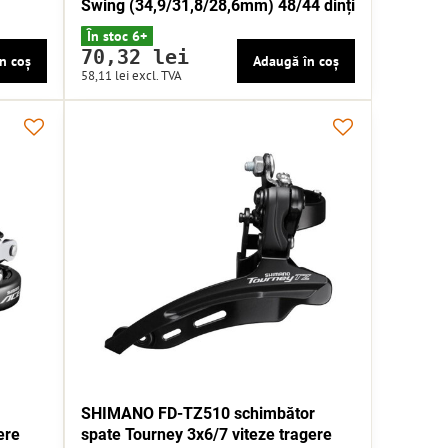
Swing (34,9/31,8/28,6mm) 48/44 dinți
În stoc 6+
70,32 lei
n coș
Adaugă în coș
58,11 lei
excl. TVA
SHIMANO FD-TZ510 schimbător
ere
spate Tourney 3x6/7 viteze tragere