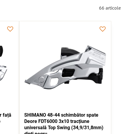
66
articole
 față
SHIMANO 48-44 schimbător spate
e
Deore FDT6000 3x10 tracțiune
universală Top Swing (34,9/31,8mm)
dinți negru