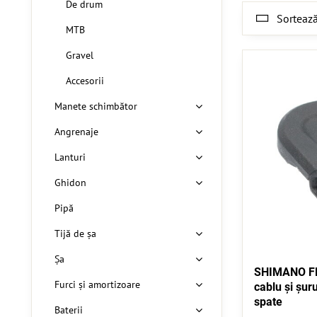
De drum
Sortează
MTB
Gravel
Accesorii
Manete schimbător
Angrenaje
Lanturi
Ghidon
Pipă
Tijă de șa
Șa
SHIMANO FD
Furci și amortizoare
cablu și șur
spate
Baterii