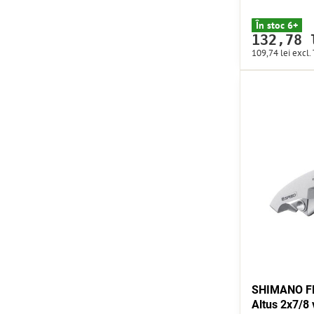
În stoc 6+
132,78 
109,74 lei
excl.
SHIMANO FD
Altus 2x7/8 