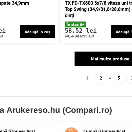
 spate 34,9mm
TX FD-TX800 3x7/8 viteze uni t
Top Swing (34,9/31,8/28,6mm)
dinți
În stoc 6+
ei
58,52 lei
Adaugă în coș
Adaugă î
TVA
48,36 lei
excl. TVA
Mai multe produse
1
2
5
ia Arukereso.hu (Compari.ro)
părător verificat
Cumpărător verificat