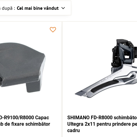
 după :
Cel mai bine vândut
-R9100/R8000 Capac
SHIMANO FD-R8000 schimbător
ub de fixare schimbător
Ultegra 2x11 pentru prindere p
cadru