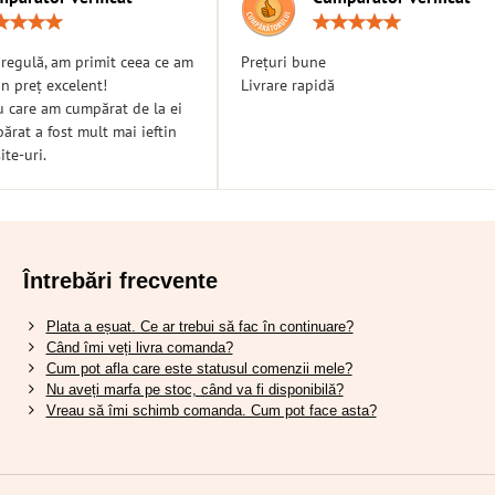
Rating:
Ratin
5
5
/
/
n regulă, am primit ceea ce am
Prețuri bune
5
5
n preț excelent!
Livrare rapidă
u care am cumpărat de la ei
rat a fost mult mai ieftin
ite-uri.
Întrebări frecvente
Plata a eșuat. Ce ar trebui să fac în continuare?
Când îmi veți livra comanda?
Cum pot afla care este statusul comenzii mele?
Nu aveți marfa pe stoc, când va fi disponibilă?
Vreau să îmi schimb comanda. Cum pot face asta?