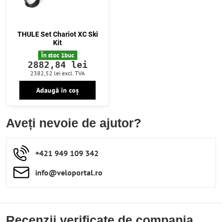
THULE Set Chariot XC Ski
Kit
În stoc 1buc
2882,84 lei
2382,52 lei
excl. TVA
Adaugă în coș
Aveți nevoie de ajutor?
+421 949 109 342
info​​@veloportal​.ro
Recenzii verificate de compania