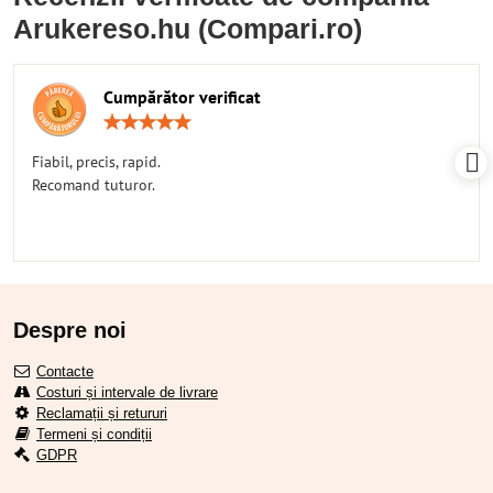
Arukereso.hu (Compari.ro)
Cumpărător verificat
Rating:
5
/
Fiabil, precis, rapid.
5
Recomand tuturor.
Despre noi
Contacte
Costuri și intervale de livrare
Reclamații și retururi
Termeni și condiții
GDPR