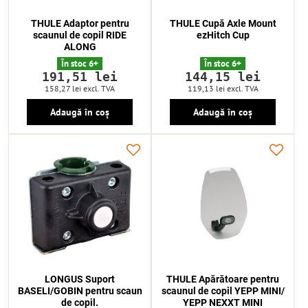
THULE Adaptor pentru
THULE Cupă Axle Mount
scaunul de copil RIDE
ezHitch Cup
ALONG
În stoc 6+
În stoc 6+
191,51 lei
144,15 lei
158,27 lei
excl. TVA
119,13 lei
excl. TVA
Adaugă în coș
Adaugă în coș
LONGUS Suport
THULE Apărătoare pentru
BASELI/GOBIN pentru scaun
scaunul de copil YEPP MINI/
de copil.
YEPP NEXXT MINI