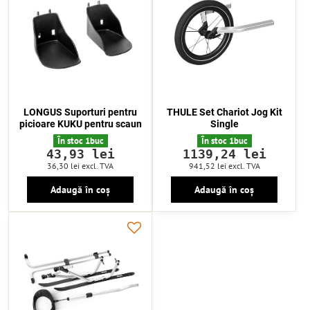
LONGUS Suporturi pentru
THULE Set Chariot Jog Kit
picioare KUKU pentru scaun
Single
În stoc 1buc
În stoc 1buc
43,93 lei
1139,24 lei
36,30 lei
excl. TVA
941,52 lei
excl. TVA
Adaugă în coș
Adaugă în coș