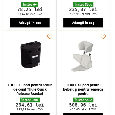
În stoc 6+
În stoc 3buc
78,25 lei
235,87 lei
64,67 lei
excl. TVA
194,94 lei
excl. TVA
Adaugă în coș
Adaugă în coș
THULE Suport pentru scaun
THULE Suport pentru
de copil Thule Quick
bebeluși pentru remorcă
Release Bracket
pentru
În stoc 5buc
În stoc 5buc
234,61 lei
508,96 lei
193,89 lei
excl. TVA
420,63 lei
excl. TVA