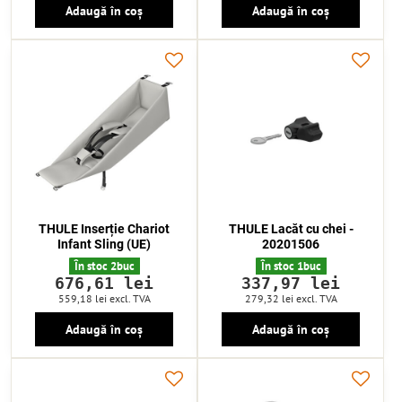
Adaugă în coș
Adaugă în coș
THULE Inserție Chariot
THULE Lacăt cu chei -
Infant Sling (UE)
20201506
În stoc 2buc
În stoc 1buc
676,61 lei
337,97 lei
559,18 lei
excl. TVA
279,32 lei
excl. TVA
Adaugă în coș
Adaugă în coș