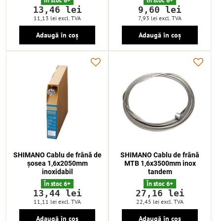
În stoc 6+
În stoc 6+
13,46 lei
9,60 lei
11,13 lei
excl. TVA
7,93 lei
excl. TVA
Adaugă în coș
Adaugă în coș
SHIMANO Cablu de frână de
SHIMANO Cablu de frână
șosea 1,6x2050mm
MTB 1,6x3500mm inox
inoxidabil
tandem
În stoc 6+
În stoc 6+
13,44 lei
27,16 lei
11,11 lei
excl. TVA
22,45 lei
excl. TVA
Adaugă în coș
Adaugă în coș