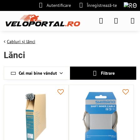
Autentificare
Înregistrează-te
Cabluri și lănci
Lănci
Cel mai bine vândut
Filtrare