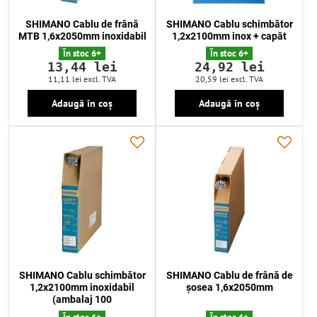
SHIMANO Cablu de frână
SHIMANO Cablu schimbător
MTB 1,6x2050mm inoxidabil
1,2x2100mm inox + capăt
În stoc 6+
În stoc 6+
13,44 lei
24,92 lei
11,11 lei
excl. TVA
20,59 lei
excl. TVA
Adaugă în coș
Adaugă în coș
SHIMANO Cablu schimbător
SHIMANO Cablu de frână de
1,2x2100mm inoxidabil
șosea 1,6x2050mm
(ambalaj 100