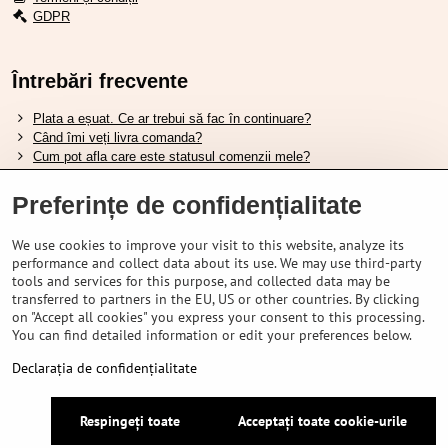
GDPR
Întrebări frecvente
Plata a eșuat. Ce ar trebui să fac în continuare?
Când îmi veți livra comanda?
Cum pot afla care este statusul comenzii mele?
Nu aveți marfa pe stoc, când va fi disponibilă?
Vreau să îmi schimb comanda. Cum pot face asta?
Preferințe de confidențialitate
We use cookies to improve your visit to this website, analyze its
Tabela de dimensiuni pentru încălțămintea Shimano.
performance and collect data about its use. We may use third-party
Cum să alegi furca amortizată potrivită?
tools and services for this purpose, and collected data may be
Cum să alegi mărimea potrivită a căștii?
transferred to partners in the EU, US or other countries. By clicking
Ghidul pentru acumulatorii Shimano.
on "Accept all cookies" you express your consent to this processing.
Înțelegerea anvelopelor tubeless Schwalbe.
You can find detailed information or edit your preferences below.
Declarația de confidențialitate
©
2026
VELOPORTAL STORES L.T.D.
Respingeți toate
Acceptați toate cookie-urile
Preferințe de confidențialitate
Declarația de confidențialitate