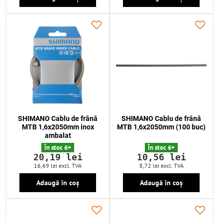
SHIMANO Cablu de frână
SHIMANO Cablu de frână
MTB 1,6x2050mm inox
MTB 1,6x2050mm (100 buc)
ambalat
În stoc 6+
În stoc 6+
20,19 lei
10,56 lei
16,69 lei
excl. TVA
8,72 lei
excl. TVA
Adaugă în coș
Adaugă în coș