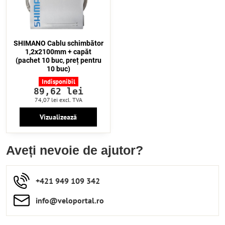
SHIMANO Cablu schimbător
1,2x2100mm + capăt
(pachet 10 buc, preț pentru
10 buc)
Indisponibil
89,62 lei
74,07 lei
excl. TVA
Vizualizează
Aveți nevoie de ajutor?
+421 949 109 342
info​​@veloportal​.ro