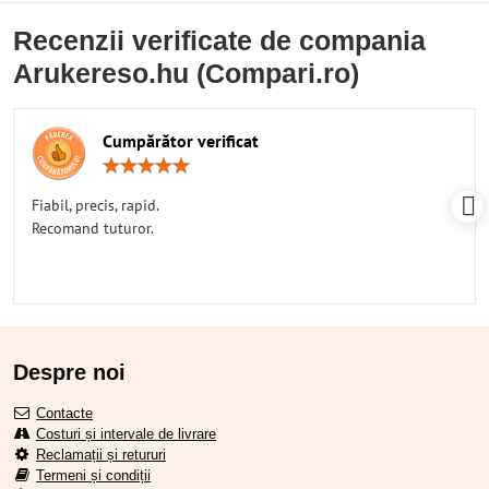
Recenzii verificate de compania
Arukereso.hu (Compari.ro)
Cumpărător verificat
Rating:
5
/
Fiabil, precis, rapid.
5
Recomand tuturor.
Despre noi
Contacte
Costuri și intervale de livrare
Reclamații și retururi
Termeni și condiții