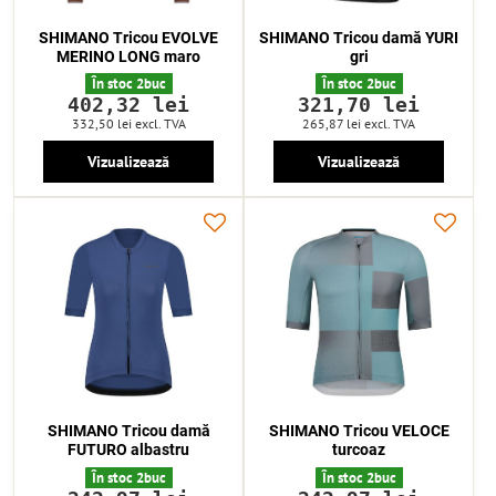
SHIMANO Tricou EVOLVE
SHIMANO Tricou damă YURI
MERINO LONG maro
gri
În stoc 2buc
În stoc 2buc
402,32 lei
321,70 lei
332,50 lei
excl. TVA
265,87 lei
excl. TVA
Vizualizează
Vizualizează
SHIMANO Tricou damă
SHIMANO Tricou VELOCE
FUTURO albastru
turcoaz
În stoc 2buc
În stoc 2buc