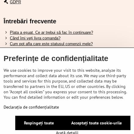
GDPR
Întrebări frecvente
Plata a eșuat. Ce ar trebui să fac în continuare?
Când îmi veți livra comanda?
Cum pot afla care este statusul comenzii mele?
Nu aveți marfa pe stoc, când va fi disponibilă?
Vreau să îmi schimb comanda. Cum pot face asta?
Preferințe de confidențialitate
We use cookies to improve your visit to this website, analyze its
Tabela de dimensiuni pentru încălțămintea Shimano.
performance and collect data about its use. We may use third-party
Cum să alegi furca amortizată potrivită?
tools and services for this purpose, and collected data may be
Cum să alegi mărimea potrivită a căștii?
transferred to partners in the EU, US or other countries. By clicking
Ghidul pentru acumulatorii Shimano.
on "Accept all cookies" you express your consent to this processing.
Înțelegerea anvelopelor tubeless Schwalbe.
You can find detailed information or edit your preferences below.
Declarația de confidențialitate
©
2026
VELOPORTAL STORES L.T.D.
Respingeți toate
Acceptați toate cookie-urile
Preferințe de confidențialitate
Declarația de confidențialitate
Arată detalii