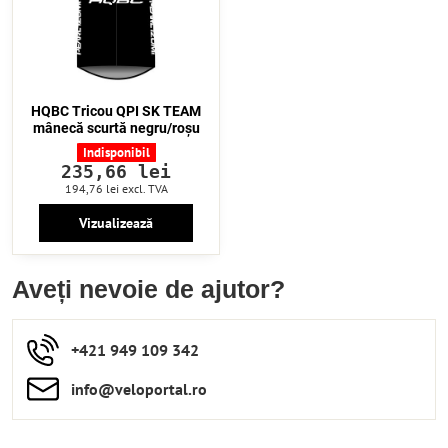
HQBC Tricou QPI SK TEAM
mânecă scurtă negru/roșu
Indisponibil
235,66 lei
194,76 lei
excl. TVA
Vizualizează
Aveți nevoie de ajutor?
+421 949 109 342
info​​@veloportal​.ro