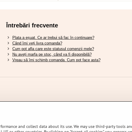
Întrebări frecvente
Plata a eșuat. Ce ar trebui să fac în continuare?
Când îmi veți livra comanda?
Cum pot afla care este statusul comenzii mele?
Nu aveți marfa pe stoc, când va fi disponibilă?
Vreau să îmi schimb comanda. Cum pot face asta?
rformance and collect data about its use. We may use third-party tools and
, US or other countries. By clicking on "Accept all cookies" you express y