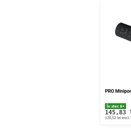
PRO Minip
În stoc 6+
145,83 
120,52 lei
excl.