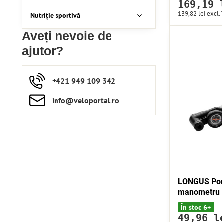
169,19 
139,82 lei
excl.
Nutriție sportivă
Aveți nevoie de
ajutor?
+421 949 109 342
info​​@veloportal​.ro
LONGUS Po
manometru 1
În stoc 6+
49,96 l