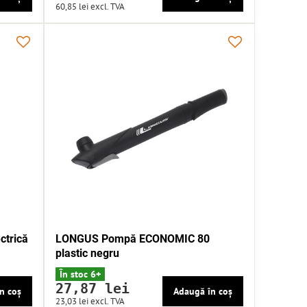
60,85 lei
excl. TVA
trică
LONGUS Pompă ECONOMIC 80
plastic negru
În stoc 6+
27,87 lei
n coș
Adaugă în coș
23,03 lei
excl. TVA