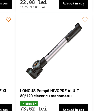
22,08 lei
n coș
Adaugă în coș
18,25 lei
excl. TVA
E XL
LONGUS Pompă HIVOPRE ALU-T
80/120 clever cu manometru
În stoc 6+
73,62 lei
n coș
Adaugă în coș