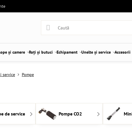
ente
lope și camere
Roți și butuci
Echipament
Unelte și service
Accesorii
i service
Pompe
e de service
Pompe CO2
Min