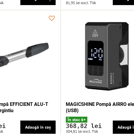
TVA
81,95 lei
excl. TVA
mpă EFFICIENT ALU-T
MAGICSHINE Pompă AIRRO elec
rgintiu
(USB)
În stoc 6+
ei
368,82 lei
Adaugă în coș
Adaugă î
VA
304,81 lei
excl. TVA