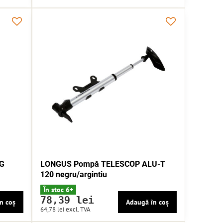
NG
LONGUS Pompă TELESCOP ALU-T
120 negru/argintiu
În stoc 6+
78,39 lei
n coș
Adaugă în coș
64,78 lei
excl. TVA