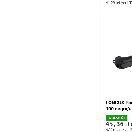
41,29 lei
excl. 
LONGUS Po
100 negru/a
În stoc 6+
45,36 l
37,49 lei
excl. T