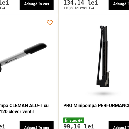
lei
134,14 lei
Adaugă în coș
Adaugă î
 TVA
110,86 lei
excl. TVA
mpă CLEMAN ALU-T cu
PRO Minipompă PERFORMANC
20 clever ventil
În stoc 6+
ei
99,16 lei
Adaugă în coș
Adaugă î