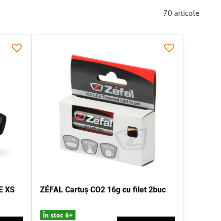
70
articole
E XS
ZÉFAL Cartuș CO2 16g cu filet 2buc
În stoc 6+