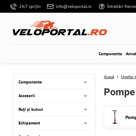
24/7 sprijin
info@veloportal.ro
Întrebări frecv
Componente
Anve
Acasă
Unelte ș
Componente
Pompe
Accesorii
Roți și butuci
Pomp
Echipament