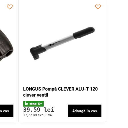
LONGUS Pompă CLEVER ALU-T 120
clever ventil
În stoc 6+
39,59 lei
n coș
Adaugă în coș
32,72 lei
excl. TVA