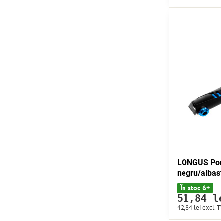
LONGUS Po
negru/albas
În stoc 6+
51,84 l
42,84 lei
excl. 