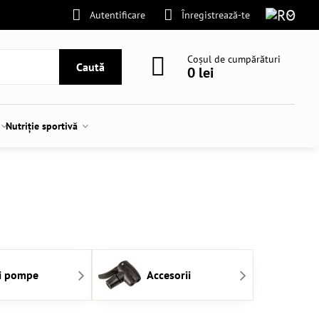
Autentificare
Înregistrează-te
Coșul de cumpărături
Caută
0 lei
Nutriție sportivă
i pompe
Accesorii