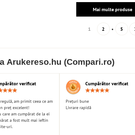
Mai multe produse
1
2
5
ia Arukereso.hu (Compari.ro)
părător verificat
Cumpărător verificat
Rating:
Ratin
5
5
/
/
n regulă, am primit ceea ce am
Prețuri bune
5
5
n preț excelent!
Livrare rapidă
u care am cumpărat de la ei
rat a fost mult mai ieftin
ite-uri.