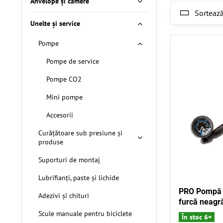
Anvelope și camere
Sortează
Unelte și service
Pompe
Pompe de service
Pompe CO2
Mini pompe
Accesorii
Curățătoare sub presiune și
produse
Suporturi de montaj
Lubrifianți, paste și lichide
PRO Pompă 
Adezivi și chituri
furcă neagr
Scule manuale pentru biciclete
În stoc 6+