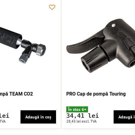
ompă TEAM CO2
PRO Cap de pompă Touring
În stoc 6+
lei
34,41 lei
Adaugă în coș
Adaugă î
 TVA
28,43 lei
excl. TVA