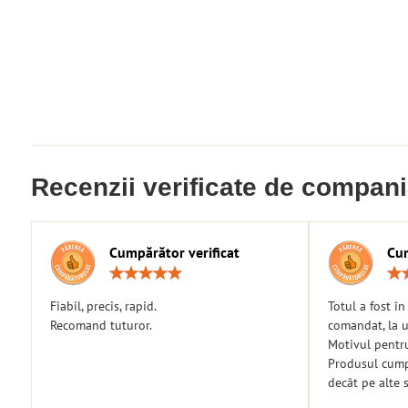
Recenzii verificate de compan
Cumpărător verificat
Cum
Rating:
5
/
Fiabil, precis, rapid.
Totul a fost î
5
Recomand tuturor.
comandat, la u
Motivul pentr
Produsul cumpă
decât pe alte s