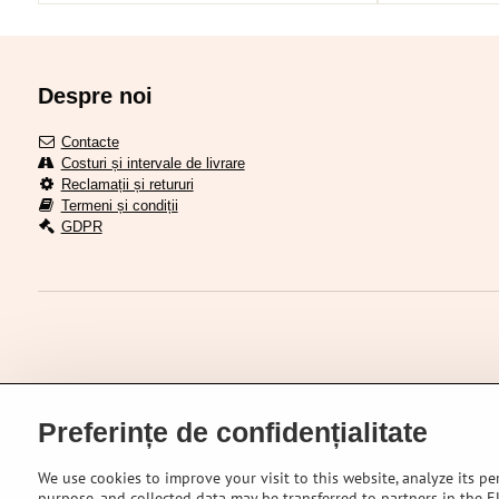
Despre noi
Contacte
Costuri și intervale de livrare
Reclamații și retururi
Termeni și condiții
GDPR
Preferințe de confidențialitate
We use cookies to improve your visit to this website, analyze its pe
purpose, and collected data may be transferred to partners in the EU