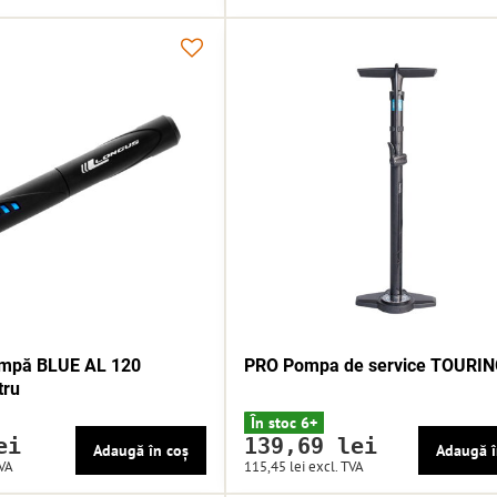
mpă BLUE AL 120
PRO Pompa de service TOURI
tru
În stoc 6+
ei
139,69 lei
Adaugă în coș
Adaugă î
TVA
115,45 lei
excl. TVA