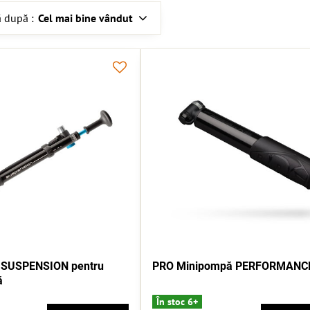
 după :
Cel mai bine vândut
SUSPENSION pentru
PRO Minipompă PERFORMANC
ă
În stoc 6+