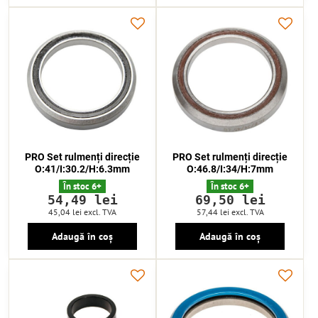
PRO Set rulmenți direcție
PRO Set rulmenți direcție
O:41/I:30.2/H:6.3mm
O:46.8/I:34/H:7mm
În stoc 6+
În stoc 6+
54,49 lei
69,50 lei
45,04 lei
excl. TVA
57,44 lei
excl. TVA
Adaugă în coș
Adaugă în coș