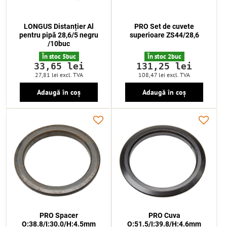
LONGUS Distanțier Al
PRO Set de cuvete
pentru pipă 28,6/5 negru
superioare ZS44/28,6
/10buc
În stoc 5buc
În stoc 2buc
33,65 lei
131,25 lei
27,81 lei
excl. TVA
108,47 lei
excl. TVA
Adaugă în coș
Adaugă în coș
PRO Spacer
PRO Cuva
O:38.8/I:30.0/H:4.5mm
O:51.5/I:39.8/H:4.6mm