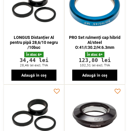
LONGUS Distanțier Al
PRO Set rulmenți cap hibrid
pentru pipă 28,6/10 negru
Al/steel
/10buc
O:41/I:30.2/H:6.3mm
În stoc 6+
În stoc 6+
34,44 lei
123,80 lei
28,46 lei
excl. TVA
102,31 lei
excl. TVA
Adaugă în coș
Adaugă în coș