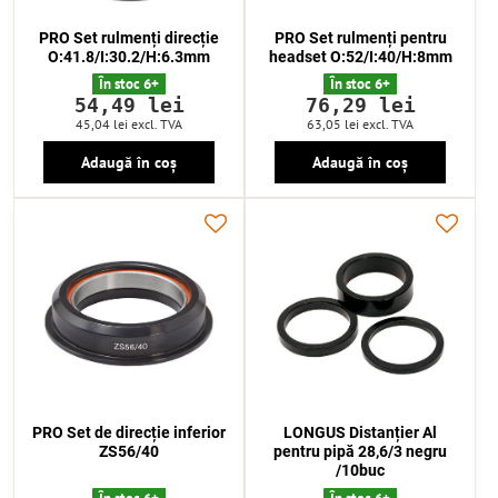
PRO Set rulmenți direcție
PRO Set rulmenți pentru
O:41.8/I:30.2/H:6.3mm
headset O:52/I:40/H:8mm
În stoc 6+
În stoc 6+
54,49 lei
76,29 lei
45,04 lei
excl. TVA
63,05 lei
excl. TVA
Adaugă în coș
Adaugă în coș
PRO Set de direcție inferior
LONGUS Distanțier Al
ZS56/40
pentru pipă 28,6/3 negru
/10buc