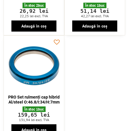
În stoc 2buc
În stoc 1buc
26,92 lei
51,14 lei
22,25 lei
excl. TVA
42,27 lei
excl. TVA
Adaugă în coș
Adaugă în coș
PRO Set rulmenți cap hibrid
Al/steel O:46.8/I:34/H:7mm
În stoc 1buc
159,65 lei
131,94 lei
excl. TVA
Adaugă în coș