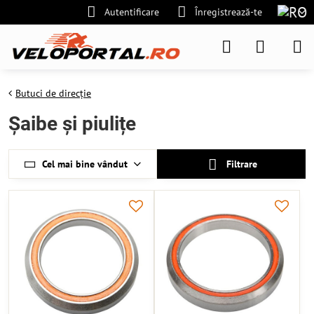
Autentificare
Înregistrează-te
Butuci de direcție
Șaibe și piulițe
Cel mai bine vândut
Filtrare