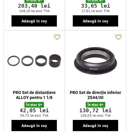
În stoc 6+
În stoc 6+
203,40 lei
33,65 lei
168,10 lei
excl. TVA
27,81 lei
excl. TVA
Adaugă în coș
Adaugă în coș
PRO Set de distanțiere
PRO Set de direcție inferior
ALLOY pentru 1 1/8
ZS44/30
În stoc 6+
În stoc 6+
42,05 lei
130,72 lei
34,75 lei
excl. TVA
108,03 lei
excl. TVA
Adaugă în coș
Adaugă în coș