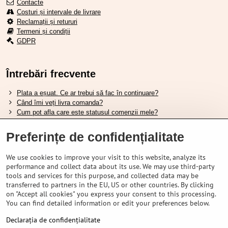
Contacte
Costuri și intervale de livrare
Reclamații și retururi
Termeni și condiții
GDPR
Întrebări frecvente
Plata a eșuat. Ce ar trebui să fac în continuare?
Când îmi veți livra comanda?
Cum pot afla care este statusul comenzii mele?
Nu aveți marfa pe stoc, când va fi disponibilă?
Vreau să îmi schimb comanda. Cum pot face asta?
Preferințe de confidențialitate
We use cookies to improve your visit to this website, analyze its
Tabela de dimensiuni pentru încălțămintea Shimano.
performance and collect data about its use. We may use third-party
Cum să alegi furca amortizată potrivită?
tools and services for this purpose, and collected data may be
Cum să alegi mărimea potrivită a căștii?
transferred to partners in the EU, US or other countries. By clicking
Ghidul pentru acumulatorii Shimano.
on "Accept all cookies" you express your consent to this processing.
Înțelegerea anvelopelor tubeless Schwalbe.
You can find detailed information or edit your preferences below.
Declarația de confidențialitate