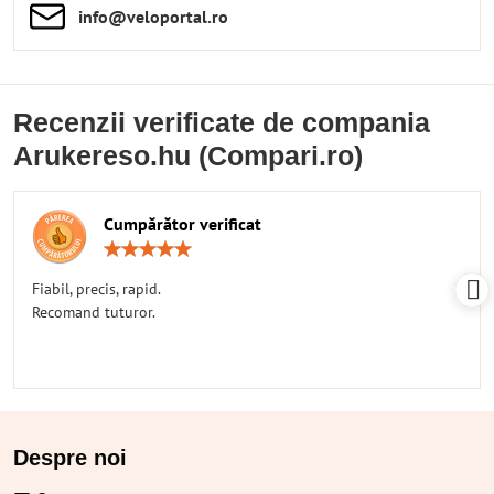
info​​@veloportal​.ro
Recenzii verificate de compania
Arukereso.hu (Compari.ro)
Cumpărător verificat
Rating:
5
/
Fiabil, precis, rapid.
5
Recomand tuturor.
Despre noi