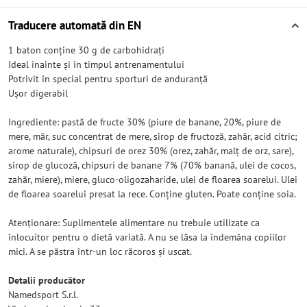
Traducere automată din EN
1 baton conține 30 g de carbohidrați
Ideal înainte și în timpul antrenamentului
Potrivit în special pentru sporturi de anduranță
Ușor digerabil
Ingrediente: pastă de fructe 30% (piure de banane, 20%, piure de
mere, măr, suc concentrat de mere, sirop de fructoză, zahăr, acid citric;
arome naturale), chipsuri de orez 30% (orez, zahăr, malț de orz, sare),
sirop de glucoză, chipsuri de banane 7% (70% banană, ulei de cocos,
zahăr, miere), miere, gluco-oligozaharide, ulei de floarea soarelui. Ulei
de floarea soarelui presat la rece. Conține gluten. Poate conține soia.
Atenționare: Suplimentele alimentare nu trebuie utilizate ca
înlocuitor pentru o dietă variată. A nu se lăsa la îndemâna copiilor
mici. A se păstra într-un loc răcoros și uscat.
Detalii producător
Namedsport S.r.l.