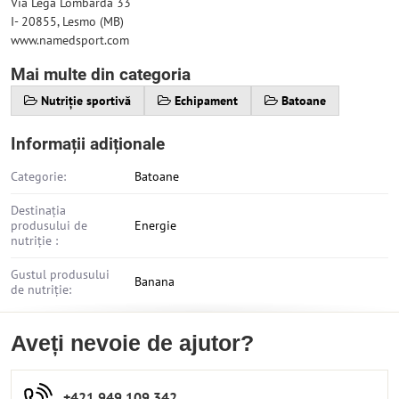
Via Lega Lombarda 33
I- 20855, Lesmo (MB)
www.namedsport.com
Mai multe din categoria
Nutriție sportivă
Echipament
Batoane
Informații adiționale
Categorie:
Batoane
Destinația
produsului de
Energie
nutriție :
Gustul produsului
Banana
de nutriție:
Aveți nevoie de ajutor?
+421 949 109 342