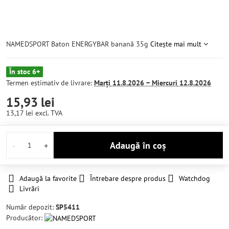
NAMEDSPORT Baton ENERGYBAR banană 35g
Citește mai mult
În stoc 6+
Termen estimativ de livrare:
Marți
11.8.2026 −
Miercuri
12.8.2026
15,93 lei
13,17 lei
excl. TVA
Adaugă în coș
Adaugă la favorite
Întrebare despre produs
Watchdog
Livrări
Număr depozit:
SP5411
Producător: