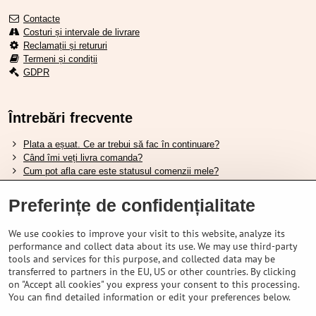
Contacte
Costuri și intervale de livrare
Reclamații și retururi
Termeni și condiții
GDPR
Întrebări frecvente
Plata a eșuat. Ce ar trebui să fac în continuare?
Când îmi veți livra comanda?
Cum pot afla care este statusul comenzii mele?
Nu aveți marfa pe stoc, când va fi disponibilă?
Vreau să îmi schimb comanda. Cum pot face asta?
Preferințe de confidențialitate
We use cookies to improve your visit to this website, analyze its
Tabela de dimensiuni pentru încălțămintea Shimano.
performance and collect data about its use. We may use third-party
Cum să alegi furca amortizată potrivită?
tools and services for this purpose, and collected data may be
Cum să alegi mărimea potrivită a căștii?
transferred to partners in the EU, US or other countries. By clicking
Ghidul pentru acumulatorii Shimano.
on "Accept all cookies" you express your consent to this processing.
Înțelegerea anvelopelor tubeless Schwalbe.
You can find detailed information or edit your preferences below.