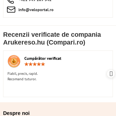
info​​@veloportal​.ro
Recenzii verificate de compania
Arukereso.hu (Compari.ro)
Cumpărător verificat
Rating:
5
/
Fiabil, precis, rapid.
5
Recomand tuturor.
Despre noi