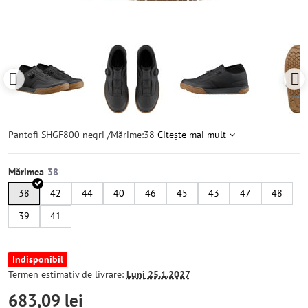
Pantofi SHGF800 negri /Mărime:38
Citește mai mult
Mărimea
38
42
44
40
46
45
43
47
48
39
41
Indisponibil
Termen estimativ de livrare:
Luni
25.1.2027
683,09 lei