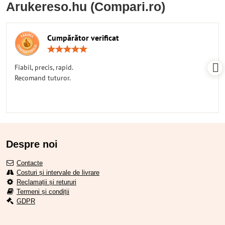
Arukereso.hu (Compari.ro)
Cumpărător verificat
Rating:
5
/
Fiabil, precis, rapid.
5
Recomand tuturor.
Despre noi
Contacte
Costuri și intervale de livrare
Reclamații și retururi
Termeni și condiții
GDPR