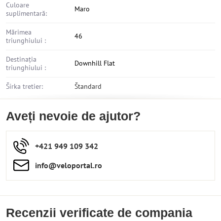
Culoare
Maro
suplimentară:
Mărimea
46
triunghiului :
Destinația
Downhill Flat
triunghiului :
Šírka tretier:
Štandard
Aveți nevoie de ajutor?
+421 949 109 342
info​​@veloportal​.ro
Recenzii verificate de compania