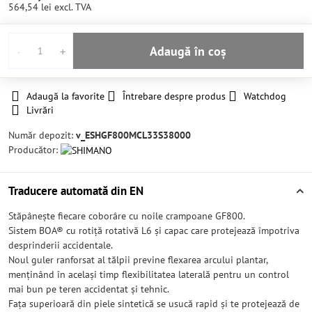
564,54 lei
excl. TVA
Adaugă în coș
Adaugă la favorite
Întrebare despre produs
Watchdog
Livrări
Număr depozit:
v_ESHGF800MCL33S38000
Producător:
Traducere automată din EN
Stăpânește fiecare coborâre cu noile crampoane GF800.
Sistem BOA® cu rotiță rotativă L6 și capac care protejează împotriva
desprinderii accidentale.
Noul guler ranforsat al tălpii previne flexarea arcului plantar,
menținând în același timp flexibilitatea laterală pentru un control
mai bun pe teren accidentat și tehnic.
Fața superioară din piele sintetică se usucă rapid și te protejează de