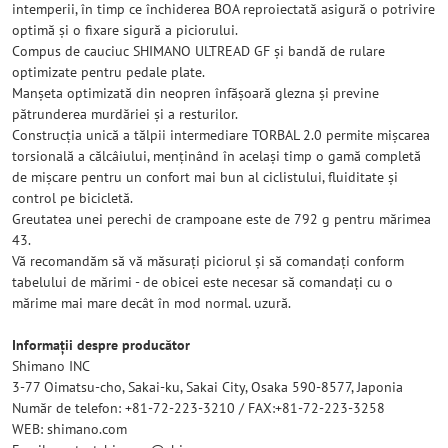
intemperii, în timp ce închiderea BOA reproiectată asigură o potrivire
optimă și o fixare sigură a piciorului.
Compus de cauciuc SHIMANO ULTREAD GF și bandă de rulare
optimizate pentru pedale plate.
Manșeta optimizată din neopren înfășoară glezna și previne
pătrunderea murdăriei și a resturilor.
Construcția unică a tălpii intermediare TORBAL 2.0 permite mișcarea
torsională a călcâiului, menținând în același timp o gamă completă
de mișcare pentru un confort mai bun al ciclistului, fluiditate și
control pe bicicletă.
Greutatea unei perechi de crampoane este de 792 g pentru mărimea
43.
Vă recomandăm să vă măsurați piciorul și să comandați conform
tabelului de mărimi - de obicei este necesar să comandați cu o
mărime mai mare decât în ​​mod normal. uzură.
Informații despre producător
Shimano INC
3-77 Oimatsu-cho, Sakai-ku, Sakai City, Osaka 590-8577, Japonia
Număr de telefon: +81-72-223-3210 / FAX:+81-72-223-3258
WEB: shimano.com