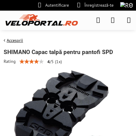
Autentificare
Înregistrează-te
Accesorii
SHIMANO Capac talpă pentru pantofi SPD
Rating
4
/
5
(
1
x)