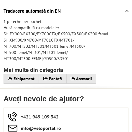
Traducere automată din EN
1 pereche per pachet.
Husă compatibilă cu modelele:
SH-EX900/EX700/EX700GTX/EX500/EX300/EX300 femei
SH-XM900/XM700/MT701GTX/MT701/
MT700/MT502/MT501/MT501 femei/MT500/
MT500 femei/MT301/MT301 femei/
MT300/MT300 FEMEI/SD500/SD501
Mai multe din categoria
Echipament
Pantofi
Accesorii
Aveți nevoie de ajutor?
+421 949 109 342
info​​@veloportal​.ro