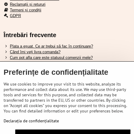
Reclamații și retururi
Termeni și condiții
GDPR
Întrebări frecvente
Plata a eșuat. Ce ar trebui să fac în continuare?
Când îmi veți livra comanda?
Cum pot afla care este statusul comenzii mele?
Nu aveți marfa pe stoc, când va fi disponibilă?
Vreau să îmi schimb comanda. Cum pot face asta?
Preferințe de confidențialitate
We use cookies to improve your visit to this website, analyze its
Tabela de dimensiuni pentru încălțămintea Shimano.
performance and collect data about its use. We may use third-party
Cum să alegi furca amortizată potrivită?
tools and services for this purpose, and collected data may be
Cum să alegi mărimea potrivită a căștii?
transferred to partners in the EU, US or other countries. By clicking
Ghidul pentru acumulatorii Shimano.
on "Accept all cookies" you express your consent to this processing.
Înțelegerea anvelopelor tubeless Schwalbe.
You can find detailed information or edit your preferences below.
Declarația de confidențialitate