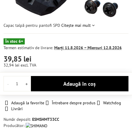
Capac talpă pentru pantofi SPD
Citește mai mult
În stoc 6+
Termen estimativ de livrare:
Marți
11.8.2026 −
Miercuri
12.8.2026
39,85 lei
32,94 lei
excl. TVA
Adaugă în coș
Adaugă la favorite
Întrebare despre produs
Watchdog
Livrări
Număr depozit:
ESMSHMT33CC
Producător: