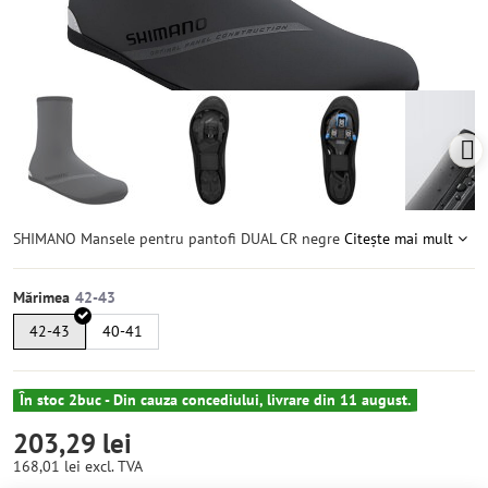
SHIMANO Mansele pentru pantofi DUAL CR negre
Citește mai mult
Mărimea
42-43
40-41
În stoc 2buc - Din cauza concediului, livrare din 11 august.
203,29 lei
168,01 lei
excl. TVA