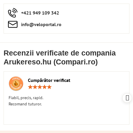
+421 949 109 342
info​​@veloportal​.ro
Recenzii verificate de compania
Arukereso.hu (Compari.ro)
Cumpărător verificat
Rating:
5
/
Fiabil, precis, rapid.
5
Recomand tuturor.