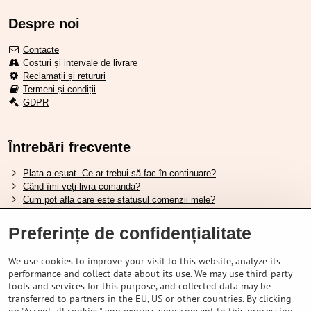
Despre noi
Contacte
Costuri și intervale de livrare
Reclamații și retururi
Termeni și condiții
GDPR
Întrebări frecvente
Plata a eșuat. Ce ar trebui să fac în continuare?
Când îmi veți livra comanda?
Cum pot afla care este statusul comenzii mele?
Nu aveți marfa pe stoc, când va fi disponibilă?
Vreau să îmi schimb comanda. Cum pot face asta?
Preferințe de confidențialitate
We use cookies to improve your visit to this website, analyze its
Tabela de dimensiuni pentru încălțămintea Shimano.
performance and collect data about its use. We may use third-party
Cum să alegi furca amortizată potrivită?
tools and services for this purpose, and collected data may be
Cum să alegi mărimea potrivită a căștii?
transferred to partners in the EU, US or other countries. By clicking
Ghidul pentru acumulatorii Shimano.