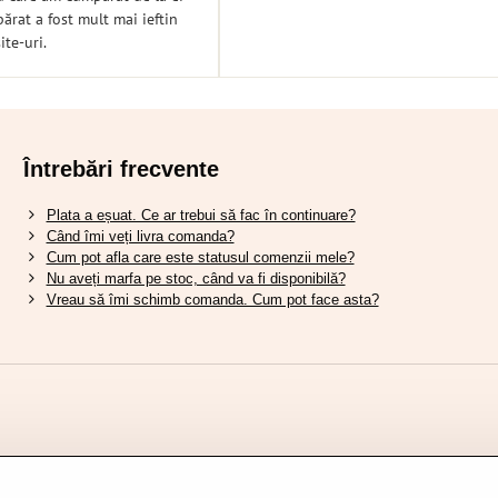
rat a fost mult mai ieftin
ite-uri.
Întrebări frecvente
Plata a eșuat. Ce ar trebui să fac în continuare?
Când îmi veți livra comanda?
Cum pot afla care este statusul comenzii mele?
Nu aveți marfa pe stoc, când va fi disponibilă?
Vreau să îmi schimb comanda. Cum pot face asta?