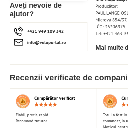
Aveți nevoie de
Producător:
ajutor?
PAUL LANGE OSLA
Mierová 854/37,
IČO: 36306975,
+421 949 109 342
Tel: +421 463 9
info​​@veloportal​.ro
Mai multe d
Recenzii verificate de compan
Cumpărător verificat
Cum
Rating:
5
/
Fiabil, precis, rapid.
Totul a fost î
5
Recomand tuturor.
comandat, la u
Motivul pentr