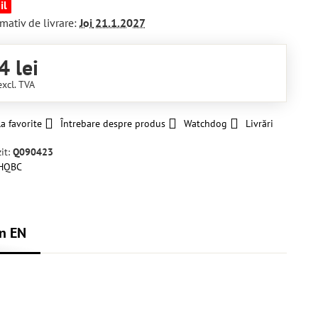
il
mativ de livrare:
Joi
21.1.2027
4 lei
excl. TVA
a favorite
Întrebare despre produs
Watchdog
Livrări
it:
Q090423
HQBC
n EN