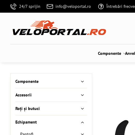
24/7 sprijin
info@veloportal.ro
Întrebări frecv
Componente
Anve
Componente
Accesorii
Roți și butuci
Echipament
Pantofi