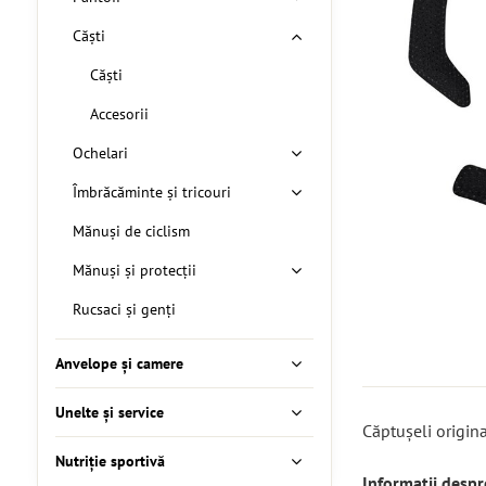
Căști
Căști
Accesorii
Ochelari
Îmbrăcăminte și tricouri
Mănuși de ciclism
Mănuși și protecții
Rucsaci și genți
Anvelope și camere
Unelte și service
Căptușeli origina
Nutriție sportivă
Informații desp