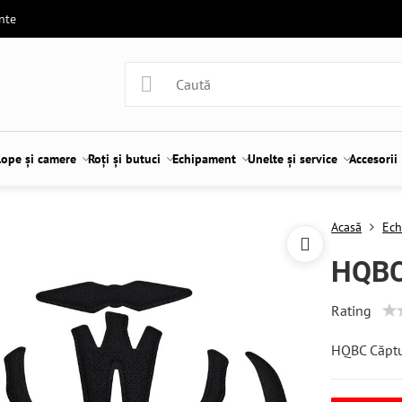
ente
lope și camere
Roți și butuci
Echipament
Unelte și service
Accesorii
Acasă
Ech
HQBC
Rating
HQBC Căpt