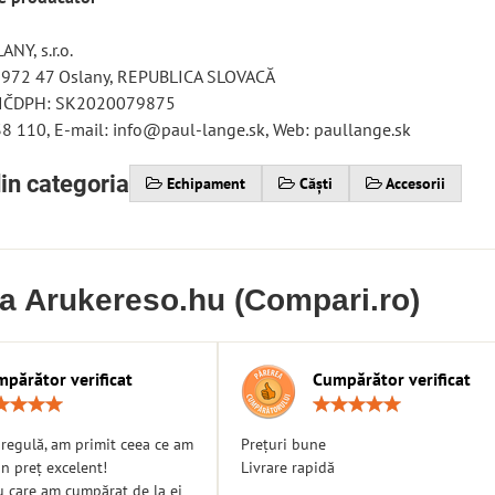
NY, s.r.o.
 972 47 Oslany, REPUBLICA SLOVACĂ
 IČDPH: SK2020079875
38 110, E-mail: info@paul-lange.sk, Web: paullange.sk
in categoria
Echipament
Căști
Accesorii
ia Arukereso.hu (Compari.ro)
părător verificat
Cumpărător verificat
Rating:
Ratin
5
5
/
/
n regulă, am primit ceea ce am
Prețuri bune
5
5
n preț excelent!
Livrare rapidă
u care am cumpărat de la ei