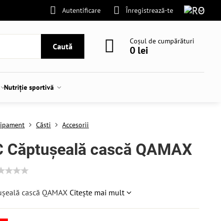
Autentificare
Înregistrează-te
Coșul de cumpărături
Caută
0 lei
Nutriție sportivă
ipament
Căști
Accesorii
 Căptușeală cască QAMAX
ușeală cască QAMAX
Citește mai mult