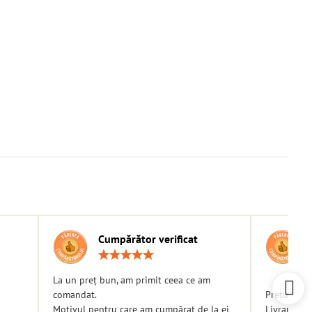
Cumpărător verificat
g:
Rating:
5
/
La un preț bun, am primit ceea ce am
5
comandat.
Prețuri bu
Motivul pentru care am cumpărat de la ei
Livrare ra