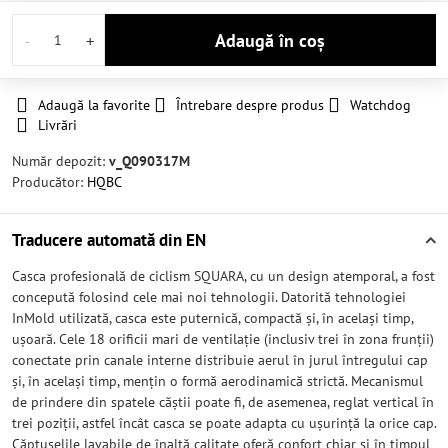
Adaugă în coș
Adaugă la favorite
Întrebare despre produs
Watchdog
Livrări
Număr depozit:
v_Q090317M
Producător:
HQBC
Traducere automată din EN
Casca profesională de ciclism SQUARA, cu un design atemporal, a fost
concepută folosind cele mai noi tehnologii. Datorită tehnologiei
InMold utilizată, casca este puternică, compactă și, în același timp,
ușoară. Cele 18 orificii mari de ventilație (inclusiv trei în zona frunții)
conectate prin canale interne distribuie aerul în jurul întregului cap
și, în același timp, mențin o formă aerodinamică strictă. Mecanismul
de prindere din spatele căștii poate fi, de asemenea, reglat vertical în
trei poziții, astfel încât casca se poate adapta cu ușurință la orice cap.
Căptușelile lavabile de înaltă calitate oferă confort chiar și în timpul