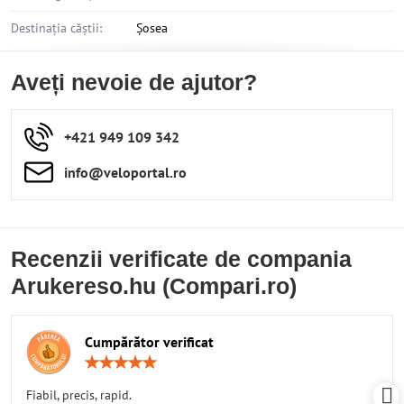
Destinația căștii:
Șosea
Aveți nevoie de ajutor?
+421 949 109 342
info​​@veloportal​.ro
Recenzii verificate de compania
Arukereso.hu (Compari.ro)
Cumpărător verificat
Rating:
5
/
Fiabil, precis, rapid.
5