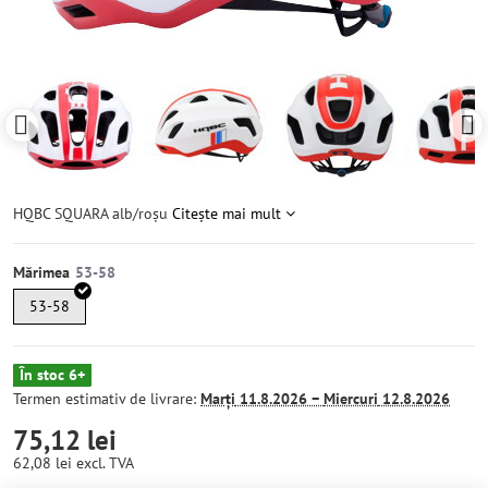
HQBC SQUARA alb/roșu
Citește mai mult
Mărimea
53-58
În stoc 6+
Termen estimativ de livrare:
Marți
11.8.2026 −
Miercuri
12.8.2026
75,12 lei
62,08 lei
excl. TVA