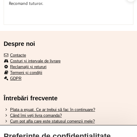
Recomand tuturor.
Despre noi
Contacte
Costuri și intervale de livrare
Reclamații și retururi
Termeni și condiții
GDPR
Întrebări frecvente
Plata a eșuat. Ce ar trebui să fac în continuare?
Când îmi veți livra comanda?
Cum pot afla care este statusul comenzii mele?
Nu aveți marfa pe stoc, când va fi disponibilă?
Vreau să îmi schimb comanda. Cum pot face asta?
Preferințe de confidențialitate