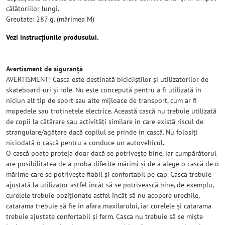
călătoriilor lungi.
Greutate: 287 g. (mărimea M)
Vezi instrucțiunile produsului.
Avertisment de siguranță
AVERTISMENT! Casca este destinată bicicliștilor și utilizatorilor de
skateboard-uri și role. Nu este concepută pentru a fi utilizată în
niciun alt tip de sport sau alte mijloace de transport, cum ar fi
mopedele sau trotinetele electrice. Această cască nu trebuie utilizată
de copii la cățărare sau activități similare în care există riscul de
strangulare/agățare dacă copilul se prinde în cască. Nu folosiți
niciodată o cască pentru a conduce un autovehicul.
O cască poate proteja doar dacă se potrivește bine, iar cumpărătorul
are posibilitatea de a proba diferite mărimi și de a alege o cască de o
mărime care se potrivește fiabil și confortabil pe cap. Casca trebuie
ajustată la utilizator astfel încât să se potrivească bine, de exemplu,
curelele trebuie poziționate astfel încât să nu acopere urechile,
catarama trebuie să fie în afara maxilarului, iar curelele și catarama
trebuie ajustate confortabil și ferm. Casca nu trebuie să se miște