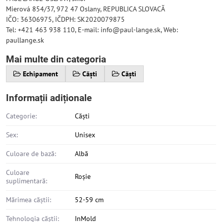
Mierová 854/37, 972 47 Oslany, REPUBLICA SLOVACĂ
IČO: 36306975, IČDPH: SK2020079875
Tel: +421 463 938 110, E-mail: info@paul-lange.sk, Web:
paullange.sk
Mai multe din categoria
Echipament
Căști
Căști
Informații adiționale
Categorie:
Căști
Sex:
Unisex
Culoare de bază:
Albă
Culoare
Roșie
suplimentară:
Mărimea căștii:
52-59 cm
Tehnologia căștii:
InMold