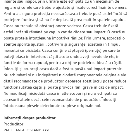
înainte sau înapoi, prin urmare este echipată cu un mecanism de
reglare și curele care trebuie ajustate și fixate corect înainte de mers.
Pentru a asigura protecția necesară, casca trebuie pusă astfel încât să
protejeze fruntea și să nu fie deplasată prea mult în spatele capului.
Casca nu trebuie să obstrucționeze vederea. Casca trebuie fixată
astfel încât să rămână pe cap în caz de cădere sau impact. O cască nu
poate proteja întotdeauna împotriva rănilor. Prin urmare, acordați o
atenție sporită ajustării, potrivirii și siguranței acesteia în timpul
mersului cu bicicleta. Casca conține căptușeli (pernuțe) pe care le
puteți plasa în interiorul căștii acolo unde aveți nevoie de ele, în
funcție de forma capului, pentru a obține potrivirea ideală a căștii.
Înlocuiți și aruncați casca dacă a fost supusă unui impact puternic.
Nu schimbați și nu îndepărtați niciodată componentele originale ale
căștii recomandate de producător, deoarece acest lucru poate reduce
funcționalitatea căștii și poate provoca răni grave în caz de impact.
Nu modificați niciodată casca în alte scopuri și nu o echipați cu
accesorii altele decât cele recomandate de producător. Înlocuiți
întotdeauna piesele deteriorate cu piese originale noi.
Informații despre producător
Producător:
PAUL LANGE OSLANY, s.r.o.