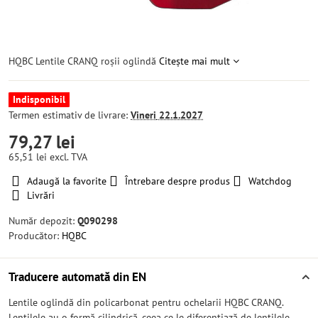
HQBC Lentile CRANQ roșii oglindă
Citește mai mult
Indisponibil
Termen estimativ de livrare:
Vineri
22.1.2027
79,27 lei
65,51 lei
excl. TVA
Adaugă la favorite
Întrebare despre produs
Watchdog
Livrări
Număr depozit:
Q090298
Producător:
HQBC
Traducere automată din EN
Lentile oglindă din policarbonat pentru ochelarii HQBC CRANQ.
Lentilele au o formă cilindrică, ceea ce le diferențiază de lentilele