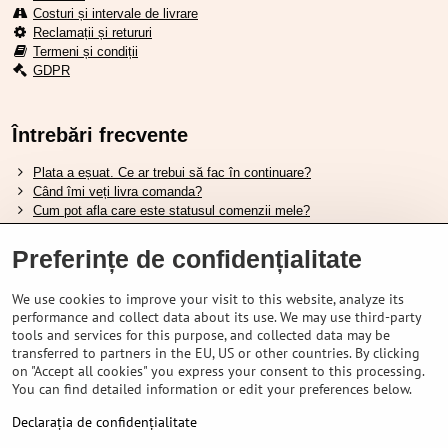
Costuri și intervale de livrare
Reclamații și retururi
Termeni și condiții
GDPR
Întrebări frecvente
Plata a eșuat. Ce ar trebui să fac în continuare?
Când îmi veți livra comanda?
Cum pot afla care este statusul comenzii mele?
Nu aveți marfa pe stoc, când va fi disponibilă?
Vreau să îmi schimb comanda. Cum pot face asta?
Preferințe de confidențialitate
We use cookies to improve your visit to this website, analyze its
Tabela de dimensiuni pentru încălțămintea Shimano.
performance and collect data about its use. We may use third-party
Cum să alegi furca amortizată potrivită?
tools and services for this purpose, and collected data may be
Cum să alegi mărimea potrivită a căștii?
transferred to partners in the EU, US or other countries. By clicking
Ghidul pentru acumulatorii Shimano.
on "Accept all cookies" you express your consent to this processing.
Înțelegerea anvelopelor tubeless Schwalbe.
You can find detailed information or edit your preferences below.
Declarația de confidențialitate