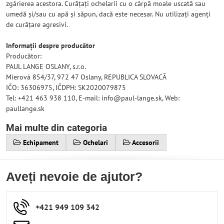
zgârierea acestora. Curățați ochelarii cu o cârpă moale uscată sau
umedă și/sau cu apă și săpun, dacă este necesar. Nu utilizați agenți
de curățare agresivi.
Informații despre producător
Producător:
PAUL LANGE OSLANY, s.r.o.
Mierová 854/37, 972 47 Oslany, REPUBLICA SLOVACĂ
IČO: 36306975, IČDPH: SK2020079875
Tel: +421 463 938 110, E-mail: info@paul-lange.sk, Web:
paullange.sk
Mai multe din categoria
Echipament
Ochelari
Accesorii
Aveți nevoie de ajutor?
+421 949 109 342