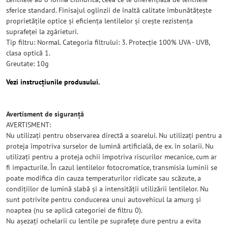
sferice standard. Finisajul oglinzii de înaltă calitate îmbunătățește
proprietățile optice și eficiența lentilelor și crește rezistența
suprafeței la zgârieturi.
Tip filtru: Normal. Categoria filtrului: 3. Protecție 100% UVA - UVB,
clasa optică 1.
Greutate: 10g
Vezi instrucțiunile produsului.
Avertisment de siguranță
AVERTISMENT:
Nu utilizați pentru observarea directă a soarelui. Nu utilizați pentru a
proteja împotriva surselor de lumină artificială, de ex. în solarii. Nu
utilizați pentru a proteja ochii împotriva riscurilor mecanice, cum ar
fi impacturile. În cazul lentilelor fotocromatice, transmisia luminii se
poate modifica din cauza temperaturilor ridicate sau scăzute, a
condițiilor de lumină slabă și a intensității utilizării lentilelor. Nu
sunt potrivite pentru conducerea unui autovehicul la amurg și
noaptea (nu se aplică categoriei de filtru 0).
Nu așezați ochelarii cu lentile pe suprafețe dure pentru a evita