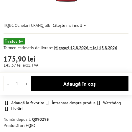
HQBC Ochelari CRANQ albi
Citește mai mult
În stoc 6+
Termen estimativ de livrare:
Miercuri
12.8.2026 −
Joi
13.8.2026
175,90 lei
145,37 lei
excl. TVA
Adaugă în coș
Adaugă la favorite
Întrebare despre produs
Watchdog
Livrări
Număr depozit:
Q090295
Producător:
HQBC