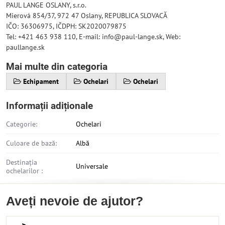
PAUL LANGE OSLANY, s.r.o.
Mierová 854/37, 972 47 Oslany, REPUBLICA SLOVACĂ
IČO: 36306975, IČDPH: SK2020079875
Tel: +421 463 938 110, E-mail: info@paul-lange.sk, Web:
paullange.sk
Mai multe din categoria
Echipament
Ochelari
Ochelari
Informații adiționale
Categorie:
Ochelari
Culoare de bază:
Albă
Destinația
Universale
ochelarilor :
Aveți nevoie de ajutor?