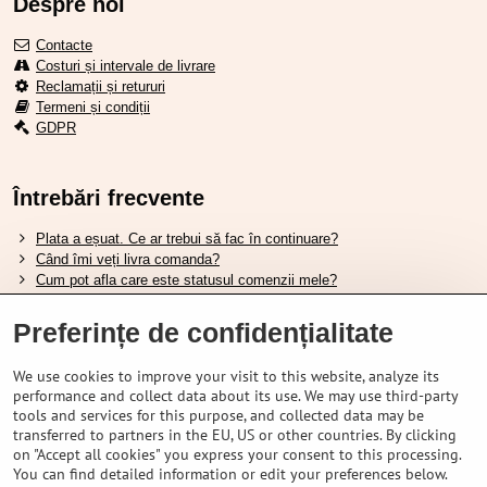
Despre noi
Contacte
Costuri și intervale de livrare
Reclamații și retururi
Termeni și condiții
GDPR
Întrebări frecvente
Plata a eșuat. Ce ar trebui să fac în continuare?
Când îmi veți livra comanda?
Cum pot afla care este statusul comenzii mele?
Nu aveți marfa pe stoc, când va fi disponibilă?
Vreau să îmi schimb comanda. Cum pot face asta?
Preferințe de confidențialitate
We use cookies to improve your visit to this website, analyze its
Tabela de dimensiuni pentru încălțămintea Shimano.
performance and collect data about its use. We may use third-party
Cum să alegi furca amortizată potrivită?
tools and services for this purpose, and collected data may be
Cum să alegi mărimea potrivită a căștii?
transferred to partners in the EU, US or other countries. By clicking
Ghidul pentru acumulatorii Shimano.
on "Accept all cookies" you express your consent to this processing.
Înțelegerea anvelopelor tubeless Schwalbe.
You can find detailed information or edit your preferences below.