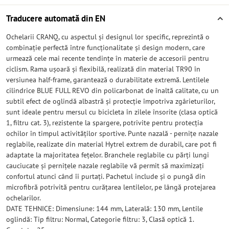
Traducere automată din EN
Ochelarii CRANQ, cu aspectul și designul lor specific, reprezintă o
combinație perfectă între funcționalitate și design modern, care
urmează cele mai recente tendințe în materie de accesorii pentru
ciclism. Rama ușoară și flexibilă, realizată din material TR90 în
versiunea half-frame, garantează o durabilitate extremă. Lentilele
cilindrice BLUE FULL REVO din policarbonat de înaltă calitate, cu un
subtil efect de oglindă albastră și protecție împotriva zgârieturilor,
sunt ideale pentru mersul cu bicicleta în zilele însorite (clasa optică
1, filtru cat. 3), rezistente la spargere, potrivite pentru protecția
ochilor în timpul activităților sportive. Punte nazală - pernițe nazale
reglabile, realizate din material Hytrel extrem de durabil, care pot fi
adaptate la majoritatea fețelor. Branchele reglabile cu părți lungi
cauciucate și pernițele nazale reglabile vă permit să maximizați
confortul atunci când îi purtați. Pachetul include și o pungă din
microfibră potrivită pentru curățarea lentilelor, pe lângă protejarea
ochelarilor.
DATE TEHNICE: Dimensiune: 144 mm, Laterală: 130 mm, Lentile
oglindă: Tip filtru: Normal, Categorie filtru: 3, Clasă optică 1.