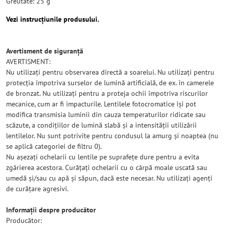
Greutate: 25 g
Vezi instrucțiunile produsului.
Avertisment de siguranță
AVERTISMENT:
Nu utilizați pentru observarea directă a soarelui. Nu utilizați pentru
protecția împotriva surselor de lumină artificială, de ex. în camerele
de bronzat. Nu utilizați pentru a proteja ochii împotriva riscurilor
mecanice, cum ar fi impacturile. Lentilele fotocromatice își pot
modifica transmisia luminii din cauza temperaturilor ridicate sau
scăzute, a condițiilor de lumină slabă și a intensității utilizării
lentilelor. Nu sunt potrivite pentru condusul la amurg și noaptea (nu
se aplică categoriei de filtru 0).
Nu așezați ochelarii cu lentile pe suprafețe dure pentru a evita
zgârierea acestora. Curățați ochelarii cu o cârpă moale uscată sau
umedă și/sau cu apă și săpun, dacă este necesar. Nu utilizați agenți
de curățare agresivi.
Informații despre producător
Producător: