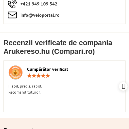
+421 949 109 342
info​​@veloportal​.ro
Recenzii verificate de compania
Arukereso.hu (Compari.ro)
Cumpărător verificat
Rating:
5
/
Fiabil, precis, rapid.
5
Recomand tuturor.