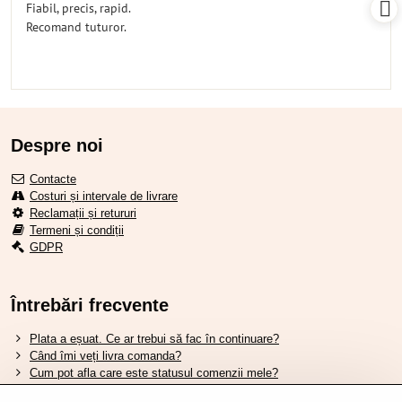
Fiabil, precis, rapid.
5
Recomand tuturor.
Despre noi
Contacte
Costuri și intervale de livrare
Reclamații și retururi
Termeni și condiții
GDPR
Întrebări frecvente
Plata a eșuat. Ce ar trebui să fac în continuare?
Când îmi veți livra comanda?
Cum pot afla care este statusul comenzii mele?
Nu aveți marfa pe stoc, când va fi disponibilă?