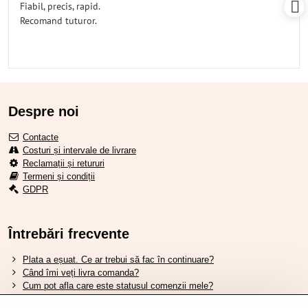
Fiabil, precis, rapid.
5
Recomand tuturor.
Despre noi
Contacte
Costuri și intervale de livrare
Reclamații și retururi
Termeni și condiții
GDPR
Întrebări frecvente
Plata a eșuat. Ce ar trebui să fac în continuare?
Când îmi veți livra comanda?
Cum pot afla care este statusul comenzii mele?
Nu aveți marfa pe stoc, când va fi disponibilă?