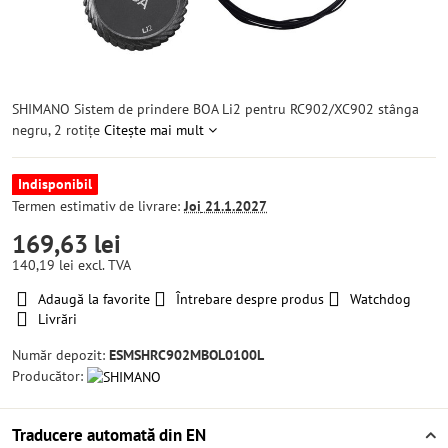
SHIMANO Sistem de prindere BOA Li2 pentru RC902/XC902 stânga
negru, 2 rotițe
Citește mai mult
Indisponibil
Termen estimativ de livrare:
Joi
21.1.2027
169,63 lei
140,19 lei
excl. TVA
Adaugă la favorite
Întrebare despre produs
Watchdog
Livrări
Număr depozit:
ESMSHRC902MBOL0100L
Producător:
Traducere automată din EN