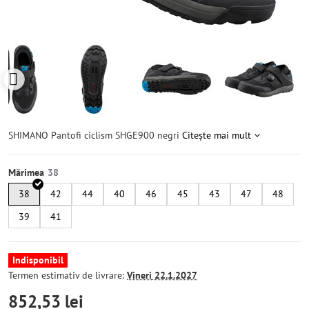
SHIMANO Pantofi ciclism SHGE900 negri
Citește mai mult
Mărimea
38
42
44
40
46
45
43
47
48
39
41
Indisponibil
Termen estimativ de livrare:
Vineri
22.1.2027
852,53 lei