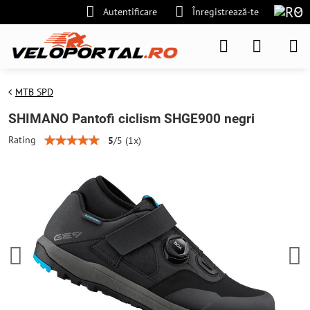
Autentificare
Înregistrează-te
MTB SPD
SHIMANO Pantofi ciclism SHGE900 negri
Rating
5
/
5
(
1
x)