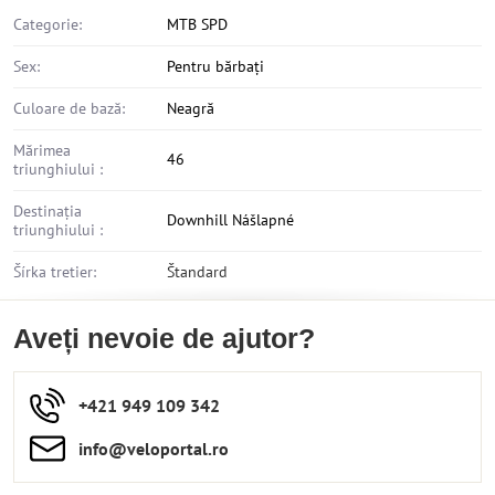
Categorie:
MTB SPD
Sex:
Pentru bărbați
Culoare de bază:
Neagră
Mărimea
46
triunghiului :
Destinația
Downhill Nášlapné
triunghiului :
Šírka tretier:
Štandard
Aveți nevoie de ajutor?
+421 949 109 342
info​​@veloportal​.ro