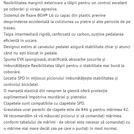
flexibilitatea marginii exterioare a tălpii pentru un control excelent
pe coborâri și viraje agresive.
Sistemul de fixare BOA® L6 cu capac din plastic previne
desprinderea accidentală la coliziunea cu pietre și alte pericole de pe
traseu.
Talpa intermediară rigidă, ranforsată cu carbon, susține pedalarea
eficientă în urcare.
Designul extins al canalului pedalei asigură stabilitate chiar și atunci
când nu ești blocat în pedale.
Spuma EVA spongioasă, stratificată, absoarbe șocurile și
îmbunătățește flexibilitatea tălpii pentru o stabilitate mai bună la
coborâre.
Locația SPD în mijlocul piciorului îmbunătățește stabilitatea și
controlul bicicletei.
O manșetă elastică din neopren la gleznă oferă protecție
suplimentară împotriva murdăriei și pietrelor.
Clapetele sunt compatibile cu clapetele SPD.
Greutatea unei perechi de clapete este de 846 g pentru mărimea 42.
Vă recomandăm să vă măsurați piciorul și să comandați mărimea
conform tabelului de mărimi - de obicei este necesar să comandați cu
o mărime mai mare decât cea pe care o purtați în mod normal.