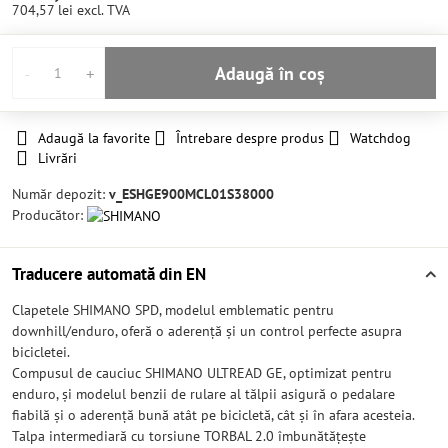
704,57 lei
excl. TVA
Adaugă în coș
Adaugă la favorite
Întrebare despre produs
Watchdog
Livrări
Număr depozit:
v_ESHGE900MCL01S38000
Producător:
Traducere automată din EN
Clapetele SHIMANO SPD, modelul emblematic pentru
downhill/enduro, oferă o aderență și un control perfecte asupra
bicicletei.
Compusul de cauciuc SHIMANO ULTREAD GE, optimizat pentru
enduro, și modelul benzii de rulare al tălpii asigură o pedalare
fiabilă și o aderență bună atât pe bicicletă, cât și în afara acesteia.
Talpa intermediară cu torsiune TORBAL 2.0 îmbunătățește