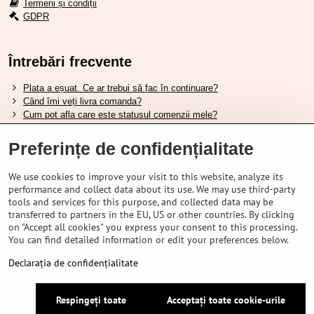
Termeni și condiții
GDPR
Întrebări frecvente
Plata a eșuat. Ce ar trebui să fac în continuare?
Când îmi veți livra comanda?
Cum pot afla care este statusul comenzii mele?
Nu aveți marfa pe stoc, când va fi disponibilă?
Vreau să îmi schimb comanda. Cum pot face asta?
Preferințe de confidențialitate
We use cookies to improve your visit to this website, analyze its
Tabela de dimensiuni pentru încălțămintea Shimano.
performance and collect data about its use. We may use third-party
Cum să alegi furca amortizată potrivită?
tools and services for this purpose, and collected data may be
Cum să alegi mărimea potrivită a căștii?
transferred to partners in the EU, US or other countries. By clicking
Ghidul pentru acumulatorii Shimano.
on "Accept all cookies" you express your consent to this processing.
Înțelegerea anvelopelor tubeless Schwalbe.
You can find detailed information or edit your preferences below.
Declarația de confidențialitate
©
2026
VELOPORTAL STORES L.T.D.
Respingeți toate
Acceptați toate cookie-urile
Preferințe de confidențialitate
Declarația de confidențialitate