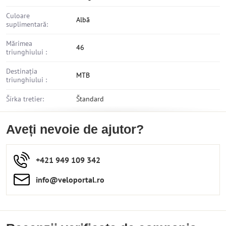
Culoare
Albă
suplimentară:
Mărimea
46
triunghiului :
Destinația
MTB
triunghiului :
Šírka tretier:
Štandard
Aveți nevoie de ajutor?
+421 949 109 342
info​​@veloportal​.ro