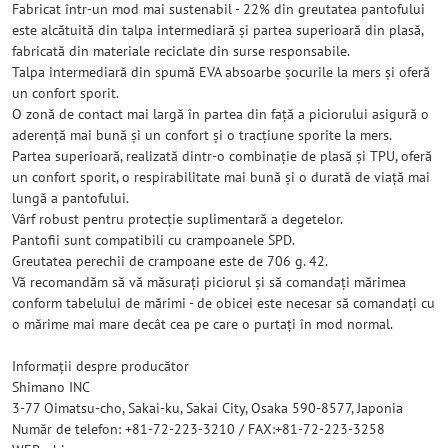
Fabricat într-un mod mai sustenabil - 22% din greutatea pantofului
este alcătuită din talpa intermediară și partea superioară din plasă,
fabricată din materiale reciclate din surse responsabile.
Talpa intermediară din spumă EVA absoarbe șocurile la mers și oferă
un confort sporit.
O zonă de contact mai largă în partea din față a piciorului asigură o
aderență mai bună și un confort și o tracțiune sporite la mers.
Partea superioară, realizată dintr-o combinație de plasă și TPU, oferă
un confort sporit, o respirabilitate mai bună și o durată de viață mai
lungă a pantofului.
Vârf robust pentru protecție suplimentară a degetelor.
Pantofii sunt compatibili cu crampoanele SPD.
Greutatea perechii de crampoane este de 706 g. 42.
Vă recomandăm să vă măsurați piciorul și să comandați mărimea
conform tabelului de mărimi - de obicei este necesar să comandați cu
o mărime mai mare decât cea pe care o purtați în mod normal.
Informații despre producător
Shimano INC
3-77 Oimatsu-cho, Sakai-ku, Sakai City, Osaka 590-8577, Japonia
Număr de telefon: +81-72-223-3210 / FAX:+81-72-223-3258