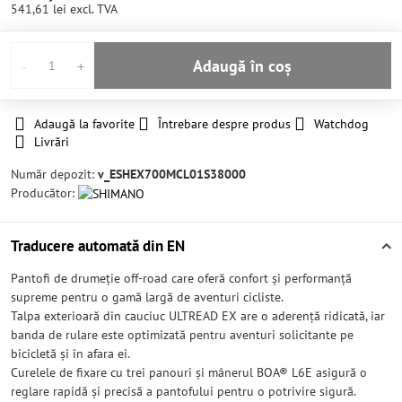
541,61 lei
excl. TVA
Adaugă în coș
Adaugă la favorite
Întrebare despre produs
Watchdog
Livrări
Număr depozit:
v_ESHEX700MCL01S38000
Producător:
Traducere automată din EN
Pantofi de drumeție off-road care oferă confort și performanță
supreme pentru o gamă largă de aventuri cicliste.
Talpa exterioară din cauciuc ULTREAD EX are o aderență ridicată, iar
banda de rulare este optimizată pentru aventuri solicitante pe
bicicletă și în afara ei.
Curelele de fixare cu trei panouri și mânerul BOA® L6E asigură o
reglare rapidă și precisă a pantofului pentru o potrivire sigură.