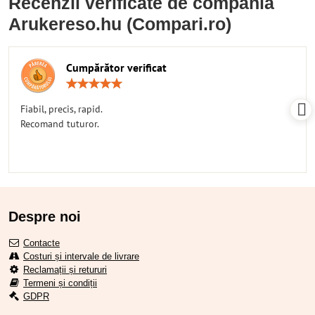
Recenzii verificate de compania
Arukereso.hu (Compari.ro)
Cumpărător verificat
Rating:
5
/
Fiabil, precis, rapid.
5
Recomand tuturor.
Despre noi
Contacte
Costuri și intervale de livrare
Reclamații și retururi
Termeni și condiții
GDPR