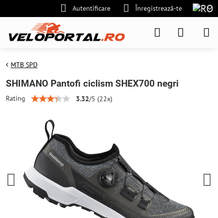
Autentificare
Înregistrează-te
MTB SPD
SHIMANO Pantofi ciclism SHEX700 negri
Rating
3.32
/
5
(
22
x)