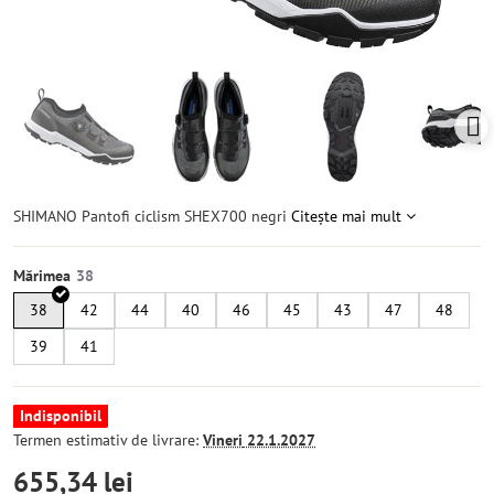
SHIMANO Pantofi ciclism SHEX700 negri
Citește mai mult
Mărimea
38
42
44
40
46
45
43
47
48
39
41
Indisponibil
Termen estimativ de livrare:
Vineri
22.1.2027
655,34 lei