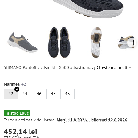
SHIMANO Pantofi ciclism SHEX300 albastru navy
Citește mai mult
Mărimea
42
44
46
45
43
În stoc 1buc
Termen estimativ de livrare:
Marți
11.8.2026 −
Miercuri
12.8.2026
452,14 lei