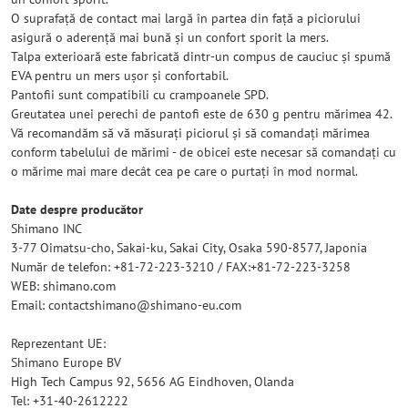
O suprafață de contact mai largă în partea din față a piciorului
asigură o aderență mai bună și un confort sporit la mers.
Talpa exterioară este fabricată dintr-un compus de cauciuc și spumă
EVA pentru un mers ușor și confortabil.
Pantofii sunt compatibili cu crampoanele SPD.
Greutatea unei perechi de pantofi este de 630 g pentru mărimea 42.
Vă recomandăm să vă măsurați piciorul și să comandați mărimea
conform tabelului de mărimi - de obicei este necesar să comandați cu
o mărime mai mare decât cea pe care o purtați în mod normal.
Date despre producător
Shimano INC
3-77 Oimatsu-cho, Sakai-ku, Sakai City, Osaka 590-8577, Japonia
Număr de telefon: +81-72-223-3210 / FAX:+81-72-223-3258
WEB: shimano.com
Email: contactshimano@shimano-eu.com
Reprezentant UE:
Shimano Europe BV
High Tech Campus 92, 5656 AG Eindhoven, Olanda
Tel: +31-40-2612222