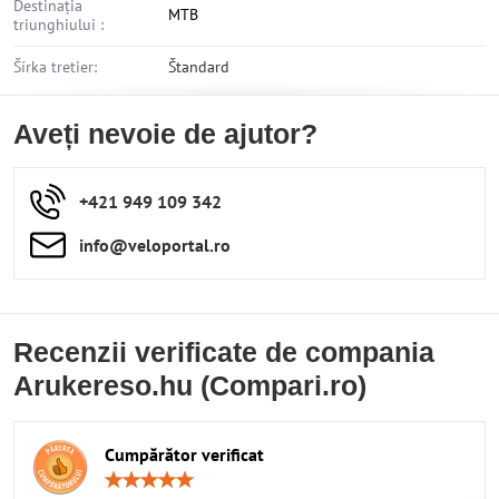
Destinația
MTB
triunghiului :
Šírka tretier:
Štandard
Aveți nevoie de ajutor?
+421 949 109 342
info​​@veloportal​.ro
Recenzii verificate de compania
Arukereso.hu (Compari.ro)
Cumpărător verificat
Rating:
5