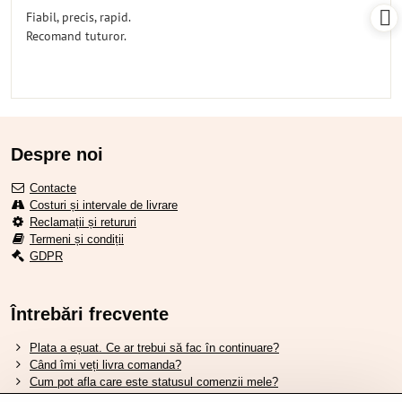
/
Fiabil, precis, rapid.
5
Recomand tuturor.
Despre noi
Contacte
Costuri și intervale de livrare
Reclamații și retururi
Termeni și condiții
GDPR
Întrebări frecvente
Plata a eșuat. Ce ar trebui să fac în continuare?
Când îmi veți livra comanda?
Cum pot afla care este statusul comenzii mele?
Nu aveți marfa pe stoc, când va fi disponibilă?