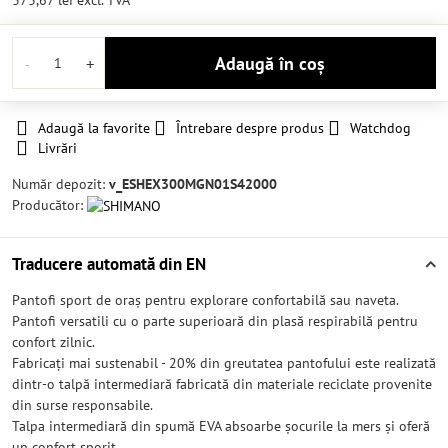
373,67 lei
excl. TVA
Adaugă în coș
Adaugă la favorite
Întrebare despre produs
Watchdog
Livrări
Număr depozit:
v_ESHEX300MGN01S42000
Producător:
Traducere automată din EN
Pantofi sport de oraș pentru explorare confortabilă sau naveta.
Pantofi versatili cu o parte superioară din plasă respirabilă pentru
confort zilnic.
Fabricați mai sustenabil - 20% din greutatea pantofului este realizată
dintr-o talpă intermediară fabricată din materiale reciclate provenite
din surse responsabile.
Talpa intermediară din spumă EVA absoarbe șocurile la mers și oferă
un confort sporit.