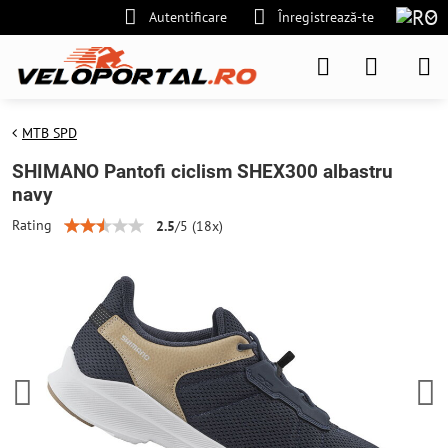
Autentificare
Înregistrează-te
MTB SPD
SHIMANO Pantofi ciclism SHEX300 albastru
navy
Rating
2.5
/
5
(
18
x)