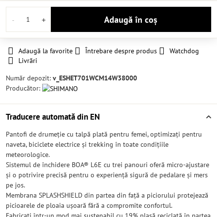
Adaugă în coș
Adaugă la favorite
Întrebare despre produs
Watchdog
Livrări
Număr depozit:
v_ESHET701WCM14W38000
Producător:
Traducere automată din EN
Pantofi de drumeție cu talpă plată pentru femei, optimizați pentru
naveta, biciclete electrice și trekking în toate condițiile
meteorologice.
Sistemul de închidere BOA® L6E cu trei panouri oferă micro-ajustare
și o potrivire precisă pentru o experiență sigură de pedalare și mers
pe jos.
Membrana SPLASHSHIELD din partea din față a piciorului protejează
picioarele de ploaia ușoară fără a compromite confortul.
Fabricați într-un mod mai sustenabil cu 19% plasă reciclată în partea