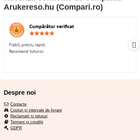
Arukereso.hu (Compari.ro)
Cumpărător verificat
Rating:
5
/
Fiabil, precis, rapid.
5
Recomand tuturor.
Despre noi
Contacte
Costuri și intervale de livrare
Reclamații și retururi
Termeni și condiții
GDPR