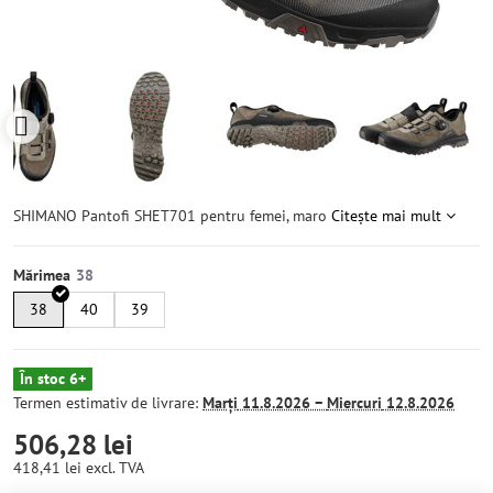
SHIMANO Pantofi SHET701 pentru femei, maro
Citește mai mult
Mărimea
38
40
39
În stoc 6+
Termen estimativ de livrare:
Marți
11.8.2026 −
Miercuri
12.8.2026
506,28 lei
418,41 lei
excl. TVA