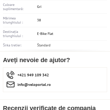
Culoare
Gri
suplimentară:
Mărimea
38
triunghiului :
Destinația
E-Bike Flat
triunghiului :
Šírka tretier:
Štandard
Aveți nevoie de ajutor?
+421 949 109 342
info​​@veloportal​.ro
Recenzii verificate de compania