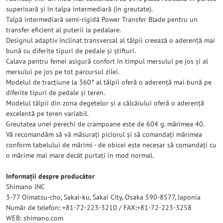
superioară și în talpa intermediară (în greutate).
Talpă intermediară semi-rigidă Power Transfer Blade pentru un
transfer eficient al puterii la pedalare.
Designul adaptiv înclinat transversal al tălpii creează o aderență mai
bună cu diferite tipuri de pedale și știfturi.
Calava pentru femei asigură confort în timpul mersului pe jos și al
mersului pe jos pe tot parcursul zilei.
Modelul de tracțiune la 360° al tălpii oferă o aderență mai bună pe
diferite tipuri de pedale și teren.
Modelul tălpii din zona degetelor și a călcâiului oferă o aderență
excelentă pe teren variabil.
Greutatea unei perechi de crampoane este de 604 g. mărimea 40.
Vă recomandăm să vă măsurați piciorul și să comandați mărimea
conform tabelului de mărimi - de obicei este necesar să comandați cu
o mărime mai mare decât purtați în mod normal.
Informații despre producător
Shimano INC
3-77 Oimatsu-cho, Sakai-ku, Sakai City, Osaka 590-8577, Japonia
Număr de telefon: +81-72-223-3210 / FAX:+81-72-223-3258
WEB: shimano.com