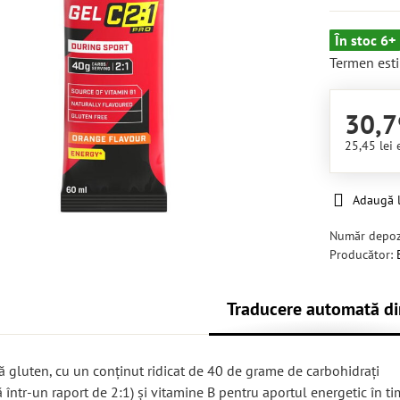
În stoc 6+
Termen esti
30,7
25,45 lei
Adaugă l
Număr depoz
Producător:
Traducere automată di
ră gluten, cu un conținut ridicat de 40 de grame de carbohidrați
 într-un raport de 2:1) și vitamine B pentru aportul energetic în t