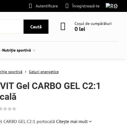
Autentificare
Înregistrează-te
Coșul de cumpărături
Caută
0 lei
Nutriție sportivă
riție sportivă
Geluri energetice
VIT Gel CARBO GEL C2:1
cală
l CARBO GEL C2:1 portocală
Citește mai mult