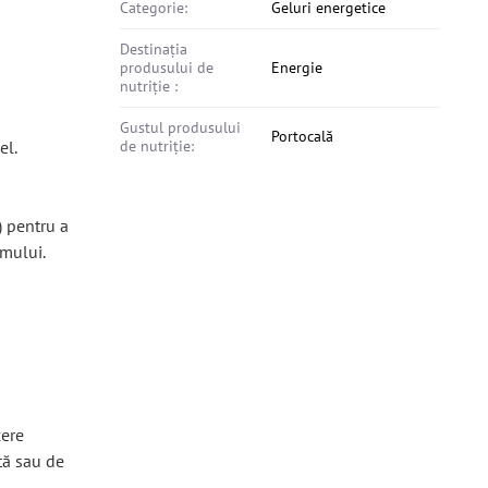
Categorie:
Geluri energetice
Destinația
produsului de
Energie
nutriție :
Gustul produsului
Portocală
el.
de nutriție:
) pentru a
smului.
cere
tă sau de