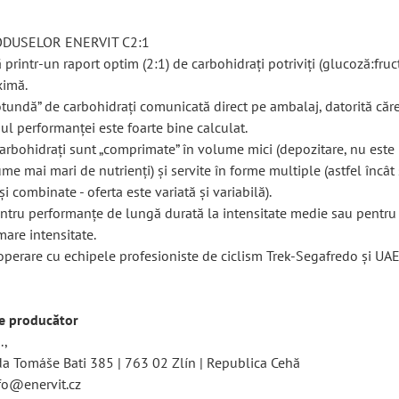
ODUSELOR ENERVIT C2:1
 printr-un raport optim (2:1) de carbohidrați potriviți (glucoză:fru
ximă.
otundă” de carbohidrați comunicată direct pe ambalaj, datorită căr
ul performanței este foarte bine calculat.
arbohidrați sunt „comprimate” în volume mici (depozitare, nu este
 mai mari de nutrienți) și servite în forme multiple (astfel încât 
 combinate - oferta este variată și variabilă).
entru performanțe de lungă durată la intensitate medie sau pentru
are intensitate.
operare cu echipele profesioniste de ciclism Trek-Segafredo și UA
re producător
.,
řída Tomáše Bati 385 | 763 02 Zlín | Republica Cehă
fo@enervit.cz