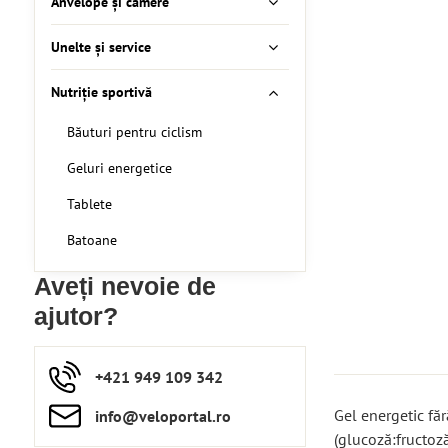
Anvelope și camere
Unelte și service
Nutriție sportivă
Băuturi pentru ciclism
Geluri energetice
Tablete
Batoane
Aveți nevoie de
ajutor?
+421 949 109 342
Gel energetic fă
info​​@veloportal​.ro
(glucoză:fructoză