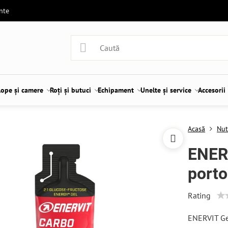
ente
lope și camere
Roți și butuci
Echipament
Unelte și service
Accesorii
Acasă
Nut
ENER
porto
Rating
ENERVIT Ge