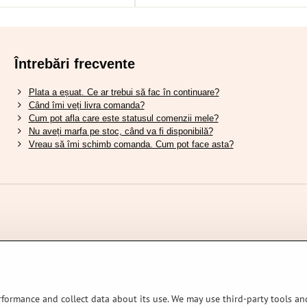
Întrebări frecvente
Plata a eșuat. Ce ar trebui să fac în continuare?
Când îmi veți livra comanda?
Cum pot afla care este statusul comenzii mele?
Nu aveți marfa pe stoc, când va fi disponibilă?
Vreau să îmi schimb comanda. Cum pot face asta?
rformance and collect data about its use. We may use third-party tools and