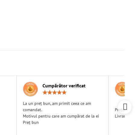
Cumpărător verificat
g:
Rating:
5
/
La un preț bun, am primit ceea ce am
5
comandat.
Prețuri bu
Motivul pentru care am cumpărat de la ei
Livrare ra
Preț bun