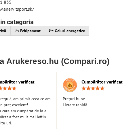
21 835
.enervitsport.sk/
in categoria
tivă
Echipament
Geluri energetice
ia Arukereso.hu (Compari.ro)
părător verificat
Cumpărător verificat
Rating:
Ratin
5
5
/
/
n regulă, am primit ceea ce am
Prețuri bune
5
5
n preț excelent!
Livrare rapidă
u care am cumpărat de la ei
rat a fost mult mai ieftin
ite-uri.