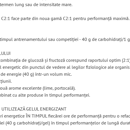
termen lung sau de intensitate mare.
l C2:1 face parte din noua gamă C2:1 pentru performanță maximă.
 timpul antrenamentului sau competiției - 40 g de carbohidrați/1 g
LULUI
 combinația de glucoză și fructoză corespund raportului optim (2:1
 energetic din punctul de vedere al legilor fiziologice ale organi
 de energie (40 g) într-un volum mic.
țiunii.
două arome excelente (lime, portocală).
mbinat cu alte produse în timpul performanței.
E UTILIZEAZĂ GELUL ENERGIZANT
luri energetice ÎN TIMPUL fiecărei ore de performanță pentru o refa
giei (40 g carbohidrați/gel) în timpul performanțelor de lungă dura