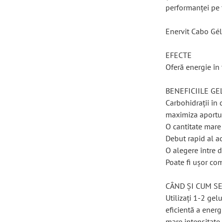
performanței pe 
Enervit Cabo Gé
EFECTE
Oferă energie în
BENEFICIILE GE
Carbohidrații în
maximiza aportul
O cantitate mare
Debut rapid al ac
O alegere între 
Poate fi ușor co
CÂND ȘI CUM S
Utilizați 1-2 ge
eficientă a ener
mare intensitate.