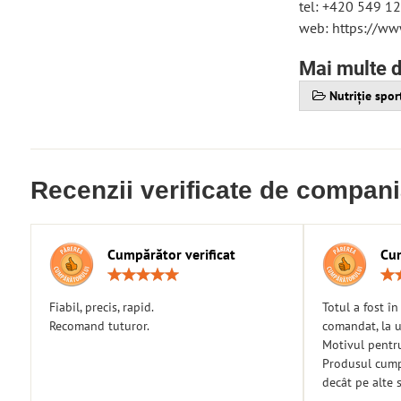
tel: +420 549 1
web: https://www
Mai multe d
Nutriție spor
Recenzii verificate de compan
Cumpărător verificat
Cum
Rating:
5
/
Fiabil, precis, rapid.
Totul a fost î
5
Recomand tuturor.
comandat, la u
Motivul pentr
Produsul cumpă
decât pe alte s