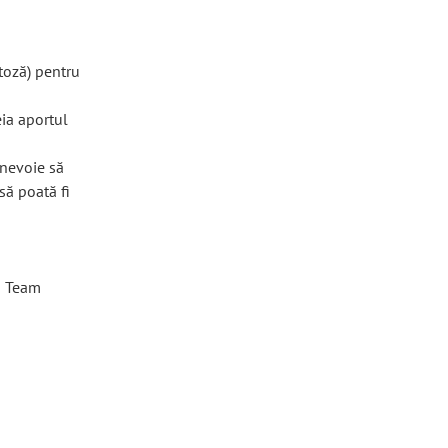
ctoză) pentru
eia aportul
 nevoie să
să poată fi
E Team