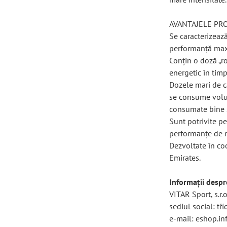
AVANTAJELE PR
Se caracterizează
performanță ma
Conțin o doză „r
energetic în timp
Dozele mari de c
se consume volume
consumate bine și
Sunt potrivite p
performanțe de m
Dezvoltate în co
Emirates.
Informații desp
VITAR Sport, s.r.o
sediul social: t
e-mail: eshop.in