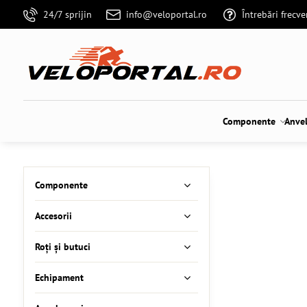
24/7 sprijin
info@veloportal.ro
Întrebări frecv
Componente
Anve
Componente
Accesorii
Roți și butuci
Echipament