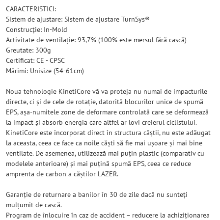
CARACTERISTICI:
Sistem de ajustare: Sistem de ajustare TurnSys®
Construcție: In-Mold
Activitate de ventilație: 93,7% (100% este mersul fără cască)
Greutate: 300g
Certificat: CE - CPSC
Mărimi: Unisize (54-61cm)
Noua tehnologie KinetiCore vă va proteja nu numai de impacturile
directe, ci și de cele de rotație, datorită blocurilor unice de spumă
EPS, așa-numitele zone de deformare controlată care se deformează
la impact și absorb energia care altfel ar lovi creierul ciclistului.
KinetiCore este încorporat direct în structura căștii, nu este adăugat
la aceasta, ceea ce face ca noile căști să fie mai ușoare și mai bine
ventilate. De asemenea, utilizează mai puțin plastic (comparativ cu
modelele anterioare) și mai puțină spumă EPS, ceea ce reduce
amprenta de carbon a căștilor LAZER.
Garanție de returnare a banilor în 30 de zile dacă nu sunteți
mulțumit de cască.
Program de înlocuire în caz de accident – ​​reducere la achiziționarea