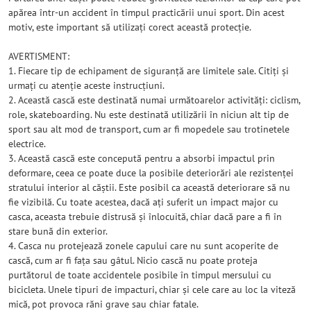
apărea într-un accident în timpul practicării unui sport. Din acest
motiv, este important să utilizați corect această protecție.
AVERTISMENT:
1. Fiecare tip de echipament de siguranță are limitele sale. Citiți și
urmați cu atenție aceste instrucțiuni.
2. Această cască este destinată numai următoarelor activități: ciclism,
role, skateboarding. Nu este destinată utilizării în niciun alt tip de
sport sau alt mod de transport, cum ar fi mopedele sau trotinetele
electrice.
3. Această cască este concepută pentru a absorbi impactul prin
deformare, ceea ce poate duce la posibile deteriorări ale rezistenței
stratului interior al căștii. Este posibil ca această deteriorare să nu
fie vizibilă. Cu toate acestea, dacă ați suferit un impact major cu
casca, aceasta trebuie distrusă și înlocuită, chiar dacă pare a fi în
stare bună din exterior.
4. Casca nu protejează zonele capului care nu sunt acoperite de
cască, cum ar fi fața sau gâtul. Nicio cască nu poate proteja
purtătorul de toate accidentele posibile în timpul mersului cu
bicicleta. Unele tipuri de impacturi, chiar și cele care au loc la viteză
mică, pot provoca răni grave sau chiar fatale.