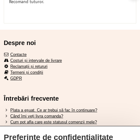
Recomand tuturor.
Despre noi
Contacte
Costuri și intervale de livrare
Reclamații și retururi
Termeni și condiții
GDPR
Întrebări frecvente
Plata a eșuat. Ce ar trebui să fac în continuare?
Când îmi veți livra comanda?
Cum pot afla care este statusul comenzii mele?
Nu aveți marfa pe stoc, când va fi disponibilă?
Vreau să îmi schimb comanda. Cum pot face asta?
Preferințe de confidențialitate