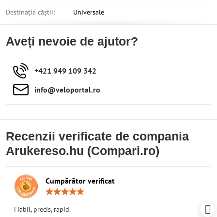
Destinația căștii:
Universale
Aveți nevoie de ajutor?
+421 949 109 342
info​​@veloportal​.ro
Recenzii verificate de compania
Arukereso.hu (Compari.ro)
Cumpărător verificat
Rating:
5
/
Fiabil, precis, rapid.
5