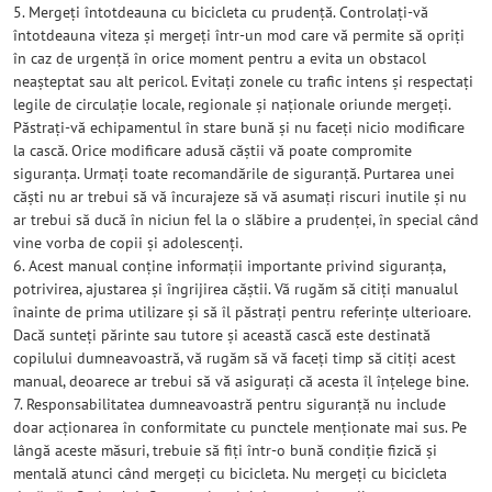
5. Mergeți întotdeauna cu bicicleta cu prudență. Controlați-vă
întotdeauna viteza și mergeți într-un mod care vă permite să opriți
în caz de urgență în orice moment pentru a evita un obstacol
neașteptat sau alt pericol. Evitați zonele cu trafic intens și respectați
legile de circulație locale, regionale și naționale oriunde mergeți.
Păstrați-vă echipamentul în stare bună și nu faceți nicio modificare
la cască. Orice modificare adusă căștii vă poate compromite
siguranța. Urmați toate recomandările de siguranță. Purtarea unei
căști nu ar trebui să vă încurajeze să vă asumați riscuri inutile și nu
ar trebui să ducă în niciun fel la o slăbire a prudenței, în special când
vine vorba de copii și adolescenți.
6. Acest manual conține informații importante privind siguranța,
potrivirea, ajustarea și îngrijirea căștii. Vă rugăm să citiți manualul
înainte de prima utilizare și să îl păstrați pentru referințe ulterioare.
Dacă sunteți părinte sau tutore și această cască este destinată
copilului dumneavoastră, vă rugăm să vă faceți timp să citiți acest
manual, deoarece ar trebui să vă asigurați că acesta îl înțelege bine.
7. Responsabilitatea dumneavoastră pentru siguranță nu include
doar acționarea în conformitate cu punctele menționate mai sus. Pe
lângă aceste măsuri, trebuie să fiți într-o bună condiție fizică și
mentală atunci când mergeți cu bicicleta. Nu mergeți cu bicicleta