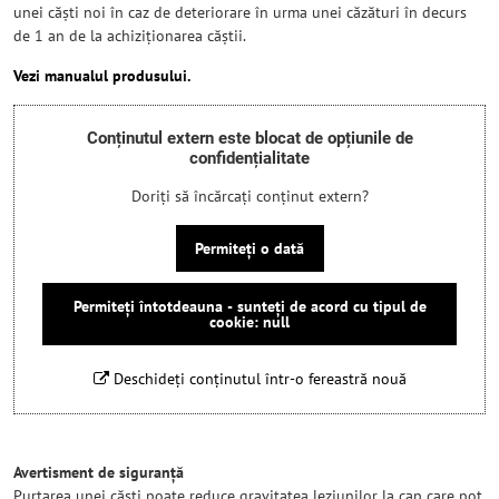
unei căști noi în caz de deteriorare în urma unei căzături în decurs
de 1 an de la achiziționarea căștii.
Vezi manualul produsului.
Conținutul extern este blocat de opțiunile de
confidențialitate
Doriți să încărcați conținut extern?
Permiteți o dată
Permiteți întotdeauna - sunteți de acord cu tipul de
cookie: null
Deschideți conținutul într-o fereastră nouă
Avertisment de siguranță
Purtarea unei căști poate reduce gravitatea leziunilor la cap care pot