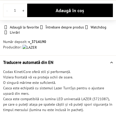
Adaugă în coș
Adaugă la favorite
Întrebare despre produs
Watchdog
Livrări
Număr depozit:
v_3714190
Producător:
Traducere automată din EN
Codax KinetiCore oferă stil și performanță.
Viziera frontală vă va proteja ochii de soare.
O singură mărime este suficientă.
Casca este echipată cu sistemul Lazer TurnSys pentru o ajustare
ușoară din mers.
Casca este compatibilă cu lumina LED universală LAZER (3721087),
pe care o puteți atașa pe spatele căștii și vă puteți spori siguranța în
timpul mersului (lumina nu este inclusă în pachet).