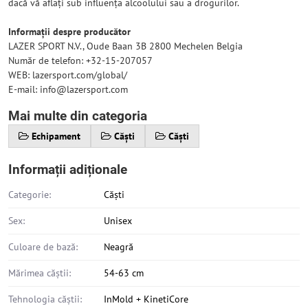
dacă vă aflați sub influența alcoolului sau a drogurilor.
Informații despre producător
LAZER SPORT N.V., Oude Baan 3B 2800 Mechelen Belgia
Număr de telefon: +32-15-207057
WEB: lazersport.com/global/
E-mail: info@lazersport.com
Mai multe din categoria
Echipament
Căști
Căști
Informații adiționale
Categorie:
Căști
Sex:
Unisex
Culoare de bază:
Neagră
Mărimea căștii:
54-63 cm
Tehnologia căștii:
InMold + KinetiCore