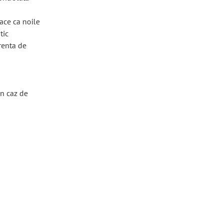
face ca noile
tic
renta de
în caz de