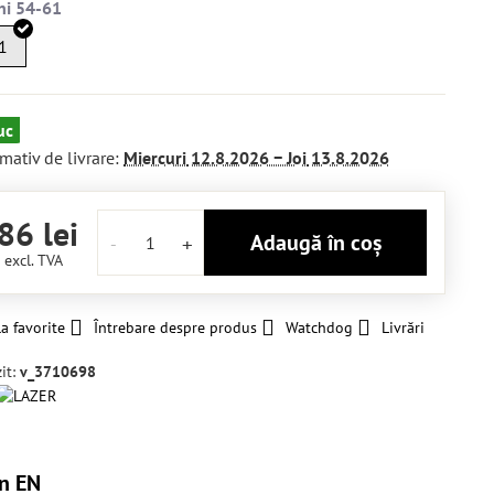
1
uc
mativ de livrare:
Miercuri
12.8.2026 −
Joi
13.8.2026
86 lei
Adaugă în coș
i
excl. TVA
a favorite
Întrebare despre produs
Watchdog
Livrări
it:
v_3710698
n EN