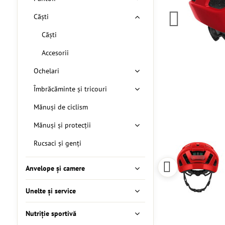
Căști
Căști
Accesorii
Ochelari
Îmbrăcăminte și tricouri
Mănuși de ciclism
Mănuși și protecții
Rucsaci și genți
Anvelope și camere
Unelte și service
Nutriție sportivă