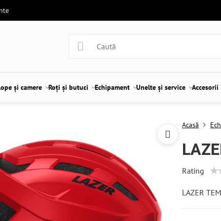
ente
lope și camere
Roți și butuci
Echipament
Unelte și service
Accesorii
Acasă
Ech
LAZE
Rating
LAZER TEMP