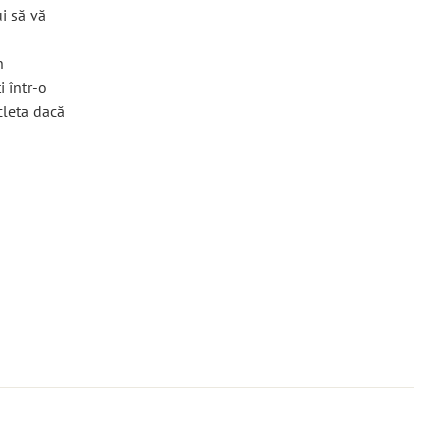
i să vă
n
i într-o
cleta dacă