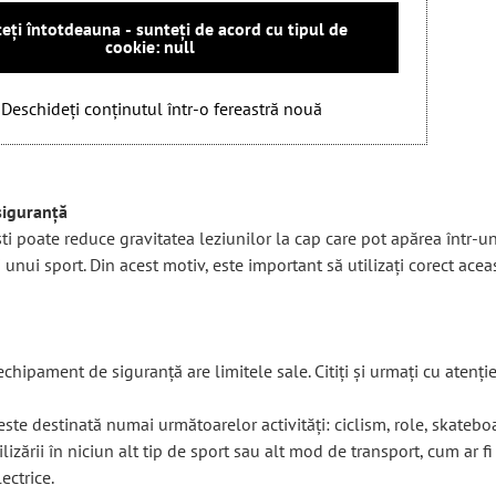
eți întotdeauna - sunteți de acord cu tipul de
cookie: null
Deschideți conținutul într-o fereastră nouă
siguranță
ti poate reduce gravitatea leziunilor la cap care pot apărea într-u
i unui sport. Din acest motiv, este important să utilizați corect acea
 echipament de siguranță are limitele sale. Citiți și urmați cu atenți
este destinată numai următoarelor activități: ciclism, role, skatebo
ilizării în niciun alt tip de sport sau alt mod de transport, cum ar 
ectrice.