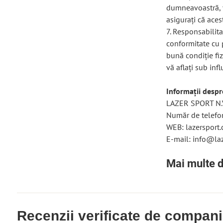
dumneavoastră, v
asigurați că aces
7. Responsabilit
conformitate cu p
bună condiție fiz
vă aflați sub inf
Informații desp
LAZER SPORT N.V
Număr de telef
WEB: lazersport
E-mail: info@la
Mai multe d
Recenzii verificate de compan