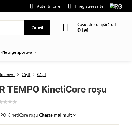
Autentificare
Înregistrează-te
Coșul de cumpărături
Caută
0 lei
Nutriție sportivă
ipament
Căști
Căști
R TEMPO KinetiCore roșu
O KinetiCore roșu
Citește mai mult