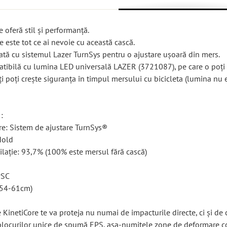
 oferă stil și performanță.
 este tot ce ai nevoie cu această cască.
ată cu sistemul Lazer TurnSys pentru o ajustare ușoară din mers.
tibilă cu lumina LED universală LAZER (3721087), pe care o poți
 îți poți crește siguranța în timpul mersului cu bicicleta (lumina nu 
:
re: Sistem de ajustare TurnSys®
Mold
tilație: 93,7% (100% este mersul fără cască)
PSC
(54-61cm)
KinetiCore te va proteja nu numai de impacturile directe, ci și de 
ă blocurilor unice de spumă EPS, așa-numitele zone de deformare c