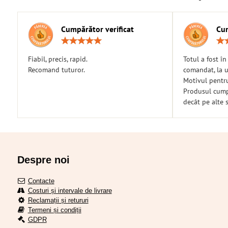
Cumpărător verificat
Cum
Rating:
5
/
Fiabil, precis, rapid.
Totul a fost î
5
Recomand tuturor.
comandat, la u
Motivul pentr
Produsul cumpă
decât pe alte s
Despre noi
Contacte
Costuri și intervale de livrare
Reclamații și retururi
Termeni și condiții
GDPR