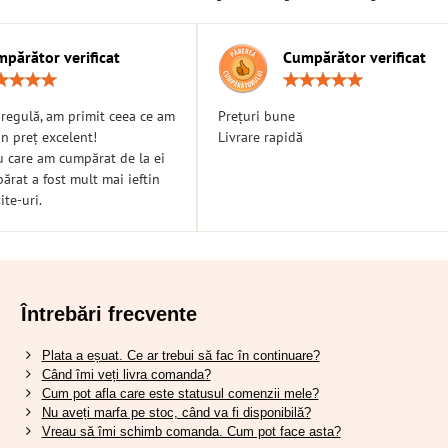
părător verificat
Cumpărător verificat
Rating:
Ratin
5
5
/
/
n regulă, am primit ceea ce am
Prețuri bune
5
5
n preț excelent!
Livrare rapidă
u care am cumpărat de la ei
rat a fost mult mai ieftin
ite-uri.
Întrebări frecvente
Plata a eșuat. Ce ar trebui să fac în continuare?
Când îmi veți livra comanda?
Cum pot afla care este statusul comenzii mele?
Nu aveți marfa pe stoc, când va fi disponibilă?
Vreau să îmi schimb comanda. Cum pot face asta?