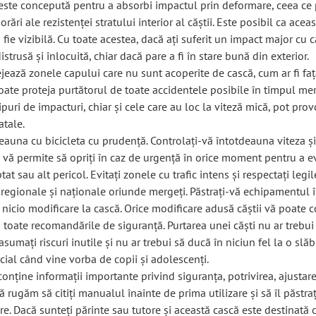
 este concepută pentru a absorbi impactul prin deformare, ceea ce
orări ale rezistenței stratului interior al căștii. Este posibil ca acea
 fie vizibilă. Cu toate acestea, dacă ați suferit un impact major cu c
istrusă și înlocuită, chiar dacă pare a fi în stare bună din exterior.
jează zonele capului care nu sunt acoperite de cască, cum ar fi faț
oate proteja purtătorul de toate accidentele posibile în timpul me
tipuri de impacturi, chiar și cele care au loc la viteză mică, pot prov
atale.
deauna cu bicicleta cu prudență. Controlați-vă întotdeauna viteza ș
 vă permite să opriți în caz de urgență în orice moment pentru a e
at sau alt pericol. Evitați zonele cu trafic intens și respectați legi
, regionale și naționale oriunde mergeți. Păstrați-vă echipamentul î
i nicio modificare la cască. Orice modificare adusă căștii vă poate
 toate recomandările de siguranță. Purtarea unei căști nu ar trebui
asumați riscuri inutile și nu ar trebui să ducă în niciun fel la o slăb
cial când vine vorba de copii și adolescenți.
onține informații importante privind siguranța, potrivirea, ajustare
 Vă rugăm să citiți manualul înainte de prima utilizare și să îl păstra
are. Dacă sunteți părinte sau tutore și această cască este destinată 