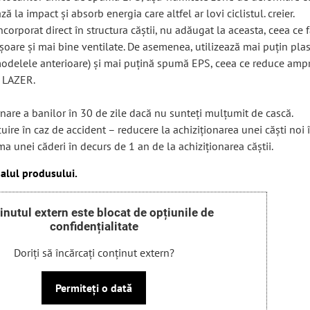
ă la impact și absorb energia care altfel ar lovi ciclistul. creier.
ncorporat direct în structura căștii, nu adăugat la aceasta, ceea ce 
ușoare și mai bine ventilate. De asemenea, utilizează mai puțin plas
odelele anterioare) și mai puțină spumă EPS, ceea ce reduce amp
r LAZER.
rnare a banilor în 30 de zile dacă nu sunteți mulțumit de cască.
ire în caz de accident – ​​reducere la achiziționarea unei căști noi 
ma unei căderi în decurs de 1 an de la achiziționarea căștii.
alul produsului.
inutul extern este blocat de opțiunile de
confidențialitate
Doriți să încărcați conținut extern?
Permiteți o dată