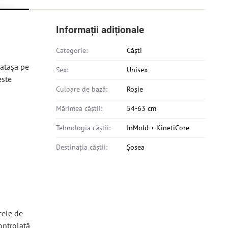
Informații adiționale
Categorie:
Căști
 atașa pe
Sex:
Unisex
este
Culoare de bază:
Roșie
Mărimea căștii:
54-63 cm
Tehnologia căștii:
InMold + KinetiCore
Destinația căștii:
Șosea
cele de
ontrolată