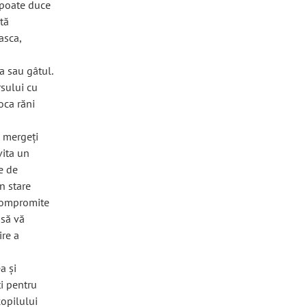
 poate duce
stă
asca,
a sau gâtul.
rsului cu
oca răni
i mergeți
vita un
le de
n stare
 compromite
 să vă
ire a
a și
ți pentru
copilului