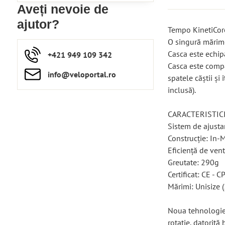
Aveți nevoie de
ajutor?
Tempo KinetiCore
O singură mărime
Casca este echip
+421 949 109 342
Casca este compa
info​​@veloportal​.ro
spatele căștii și
inclusă).
CARACTERISTICI
Sistem de ajusta
Construcție: In-
Eficiență de ven
Greutate: 290g
Certificat: CE - C
Mărimi: Unisize 
Noua tehnologie 
rotație, datorit