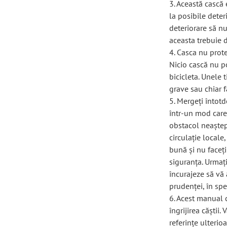
3. Această cască
la posibile deteri
deteriorare să nu
aceasta trebuie d
4. Casca nu prote
Nicio cască nu p
bicicleta. Unele 
grave sau chiar f
5. Mergeți întot
într-un mod care
obstacol neaștept
circulație locale
bună și nu faceț
siguranța. Urmați
încurajeze să vă 
prudenței, în spe
6. Acest manual c
îngrijirea căștii.
referințe ulterio