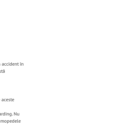
n accident în
stă
e aceste
arding. Nu
fi mopedele