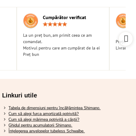
Cumpărător verificat
g:
Rating:
5
/
La un preț bun, am primit ceea ce am
5
comandat.
Prețuri bu
Motivul pentru care am cumpărat de la ei
Livrare ra
Preț bun
Linkuri utile
Tabela de dimensiuni pentru încălțămintea Shimano.
Cum să alegi furca amortizată potrivită?
Cum să alegi mărimea potrivită a căștii?
Ghidul pentru acumulatorii Shimano.
Înțelegerea anvelopelor tubeless Schwalbe.