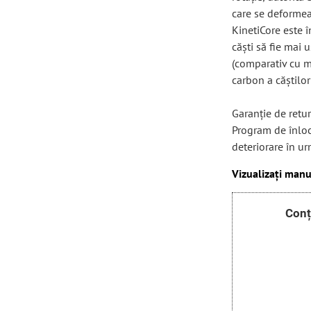
care se deformeaz
KinetiCore este î
căști să fie mai 
(comparativ cu m
carbon a căștilo
Garanție de retu
Program de înlocu
deteriorare în ur
Vizualizați manu
Conț