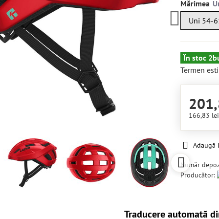
Mărimea
Uni 54-6
În stoc 2b
Termen esti
201,
166,83 le
Adaugă l
Număr depoz
Producător:
Traducere automată di