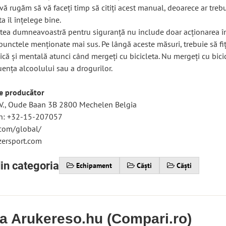
ă rugăm să vă faceți timp să citiți acest manual, deoarece ar trebu
ta îl înțelege bine.
atea dumneavoastră pentru siguranță nu include doar acționarea î
unctele menționate mai sus. Pe lângă aceste măsuri, trebuie să fiț
ică și mentală atunci când mergeți cu bicicleta. Nu mergeți cu bici
luența alcoolului sau a drogurilor.
re producător
., Oude Baan 3B 2800 Mechelen Belgia
on: +32-15-207057
.com/global/
zersport.com
in categoria
Echipament
Căști
Căști
ia Arukereso.hu (Compari.ro)