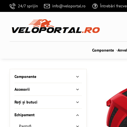
24/7 sprijin
info@veloportal.ro
Întrebări frecv
Componente
Anve
Componente
Accesorii
Roți și butuci
Echipament
Pantofi