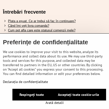
Întrebări frecvente
Plata a eșuat. Ce ar trebui să fac în continuare?
Când îmi veți livra comanda?
Cum pot afla care este statusul comenzii mele?
Nu aveți marfa pe stoc, când va fi disponibilă?
Vreau să îmi schimb comanda. Cum pot face asta?
Preferințe de confidențialitate
We use cookies to improve your visit to this website, analyze its
Tabela de dimensiuni pentru încălțămintea Shimano.
performance and collect data about its use. We may use third-party
Cum să alegi furca amortizată potrivită?
tools and services for this purpose, and collected data may be
Cum să alegi mărimea potrivită a căștii?
transferred to partners in the EU, US or other countries. By clicking
Ghidul pentru acumulatorii Shimano.
on "Accept all cookies" you express your consent to this processing.
Înțelegerea anvelopelor tubeless Schwalbe.
You can find detailed information or edit your preferences below.
Declarația de confidențialitate
©
2026
VELOPORTAL STORES L.T.D.
Respingeți toate
Acceptați toate cookie-urile
Preferințe de confidențialitate
Declarația de confidențialitate
Arată detalii