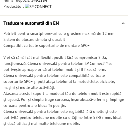
Număr depozit:
3491184
Producător:
Traducere automată din EN
Potrivit pentru smartphone-uri cu o grosime maximă de 12 mm
Sistem de blocare simplu și durabil
Compatibil cu toate suporturile de montare SPC+
Vrei să rămâi cât mai flexibil posibil fără compromisuri? Da,
funcționează. Clema universală pentru telefon SP Connect™ se
potrivește aproape oricărui telefon mobil și îl fixează ferm.
Clema universală pentru telefon este compatibilă cu toate
suporturile SPC+ și poți atașa telefonul la motociclete, biciclete,
mașini și multe alte activități.
Atașarea acestui suport la modelul tău de telefon mobil este rapidă
și ușoară. Pur și simplu trage coroana, înșurubează-o ferm și împinge
coroana pentru a o bloca în poziție.
Clema universală pentru telefon este reglabilă fără unelte și este
potrivită pentru telefoane mobile cu o lățime între 58-85 mm. Ideal
și dacă utilizați mai multe telefoane mobile.