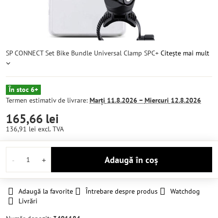
SP CONNECT Set Bike Bundle Universal Clamp SPC+
Citește mai mult
În stoc 6+
Termen estimativ de livrare:
Marți
11.8.2026 −
Miercuri
12.8.2026
165,66 lei
136,91 lei
excl. TVA
Adaugă în coș
Adaugă la favorite
Întrebare despre produs
Watchdog
Livrări