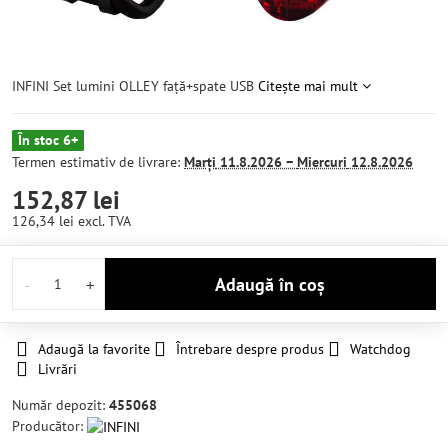
INFINI Set lumini OLLEY față+spate USB
Citește mai mult
În stoc 6+
Termen estimativ de livrare:
Marți
11.8.2026 −
Miercuri
12.8.2026
152,87 lei
126,34 lei
excl. TVA
Adaugă în coș
Adaugă la favorite
Întrebare despre produs
Watchdog
Livrări
Număr depozit:
455068
Producător: