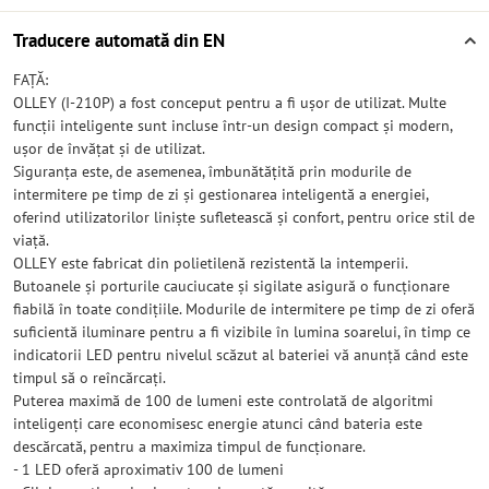
Traducere automată din EN
FAȚĂ:
OLLEY (I-210P) a fost conceput pentru a fi ușor de utilizat. Multe
funcții inteligente sunt incluse într-un design compact și modern,
ușor de învățat și de utilizat.
Siguranța este, de asemenea, îmbunătățită prin modurile de
intermitere pe timp de zi și gestionarea inteligentă a energiei,
oferind utilizatorilor liniște sufletească și confort, pentru orice stil de
viață.
OLLEY este fabricat din polietilenă rezistentă la intemperii.
Butoanele și porturile cauciucate și sigilate asigură o funcționare
fiabilă în toate condițiile. Modurile de intermitere pe timp de zi oferă
suficientă iluminare pentru a fi vizibile în lumina soarelui, în timp ce
indicatorii LED pentru nivelul scăzut al bateriei vă anunță când este
timpul să o reîncărcați.
Puterea maximă de 100 de lumeni este controlată de algoritmi
inteligenți care economisesc energie atunci când bateria este
descărcată, pentru a maximiza timpul de funcționare.
- 1 LED oferă aproximativ 100 de lumeni