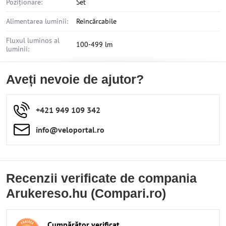
Poziționare:
Set
Alimentarea luminii:
Reîncărcabile
Fluxul luminos al
100-499 lm
luminii:
Aveți nevoie de ajutor?
+421 949 109 342
info​​@veloportal​.ro
Recenzii verificate de compania
Arukereso.hu (Compari.ro)
Cumpărător verificat