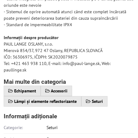
oriunde este nevoie
- Sistemul de oprire automată atunci când este complet încărcată
poate preveni deteriorarea bateriei din cauza supraîncărcării
- Standard de impermeabilitate IPX4
Informații despre producător
PAUL LANGE OSLANY, s.r.o.
Mierová 854/37, 972 47 Oslany, REPUBLICA SLOVACĂ
IČO: 36306975, IČDPH: SK2020079875
Tel: +421 463 938 110, E-mail: info@paul-lange.sk, Web:
paullinge.sk
Mai multe din categoria
Echipament
Accesorii
Lămpi și elemente reflectorizante
Seturi
Informații adiționale
Categorie:
Seturi