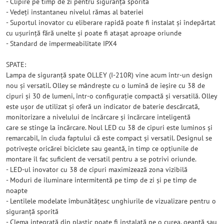
- Clipire pe timp de zi pentru siguranță sporită
- Vedeți instantaneu nivelul rămas al bateriei
- Suportul inovator cu eliberare rapidă poate fi instalat și îndepărtat
cu ușurință fără unelte și poate fi atașat aproape oriunde
- Standard de impermeabilitate IPX4
SPATE:
Lampa de siguranță spate OLLEY (I-210R) vine acum într-un design
nou și versatil. Olley se mândrește cu o lumină de ieșire cu 38 de
cipuri și 30 de lumeni, într-o configurație compactă și versatilă. Olley
este ușor de utilizat și oferă un indicator de baterie descărcată,
monitorizare a nivelului de încărcare și încărcare inteligentă
care se stinge la încărcare. Noul LED cu 38 de cipuri este luminos și
remarcabil, în ciuda faptului că este compact și versatil. Designul se
potrivește oricărei biciclete sau geantă, în timp ce opțiunile de
montare îl fac suficient de versatil pentru a se potrivi oriunde.
- LED-ul inovator cu 38 de cipuri maximizează zona vizibilă
- Moduri de iluminare intermitentă pe timp de zi și pe timp de
noapte
- Lentilele modelate îmbunătățesc unghiurile de vizualizare pentru o
siguranță sporită
- Clema integrată din plastic poate fi instalată pe o curea, geantă sau