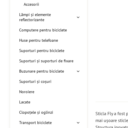
Accesorii
Lămpi și elemente
reflectorizante
Computere pentru biciclete
Huse pentru telefoane
Suporturi pentru biciclete
Suporturi și suporturi de fixare
Buzunare pentru biciclete
Suporturi și coșuri
Noroiere
Lacate
Clopoțele și oglinzi
Sticla Fly a fost
mai ușoare sticl
Transport biciclete
Structura inovato