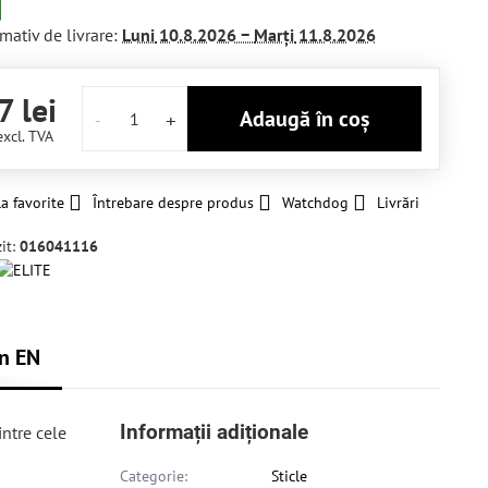
mativ de livrare:
Luni
10.8.2026 −
Marți
11.8.2026
7 lei
Adaugă în coș
excl. TVA
a favorite
Întrebare despre produs
Watchdog
Livrări
it:
016041116
n EN
Informații adiționale
intre cele
Categorie:
Sticle