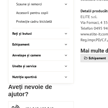
Scaune și remorci
Detalii producăt
Accesorii pentru copii
ELITE s.r.l.
Protecție cadru bicicletă
Via Fornaci, 4 3
Telefon 0495 94
Roți și butuci
www.elite-it.com
Reg.Impr.PD/C.F.
Echipament
Mai multe d
Anvelope și camere
Echipament
Unelte și service
Nutriție sportivă
Aveți nevoie de
ajutor?