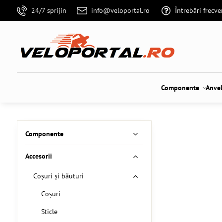
24/7 sprijin
info@veloportal.ro
Întrebări frecv
Componente
Anve
Componente
Accesorii
Coșuri și băuturi
Coșuri
Sticle