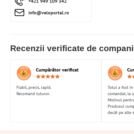
+421 949 109 342
info​​@veloportal​.ro
Recenzii verificate de compan
Cumpărător verificat
Cum
Rating:
5
/
Fiabil, precis, rapid.
Totul a fost î
5
Recomand tuturor.
comandat, la u
Motivul pentr
Produsul cumpă
decât pe alte s