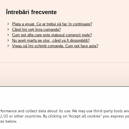
Întrebări frecvente
Plata a eșuat. Ce ar trebui să fac în continuare?
Când îmi veți livra comanda?
Cum pot afla care este statusul comenzii mele?
Nu aveți marfa pe stoc, când va fi disponibilă?
Vreau să îmi schimb comanda. Cum pot face asta?
rformance and collect data about its use. We may use third-party tools and
, US or other countries. By clicking on "Accept all cookies" you express y
ces below.
OPORTAL STORES L.T.D.
Preferințe de confidențialitate
Declarația de confi