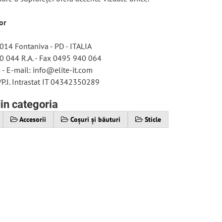
or
5014 Fontaniva - PD - ITALIA
0 044 R.A. - Fax 0495 940 064
 - E-mail: info@elite-it.com
/P.I. Intrastat IT 04342350289
in categoria
Accesorii
Coșuri și băuturi
Sticle