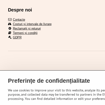
Despre noi
Contacte
Costuri și intervale de livrare
Reclamații și retururi
Termeni și condiții
GDPR
Preferințe de confidențialitate
We use cookies to improve your visit to this website, analyze its pe
purpose, and collected data may be transferred to partners in the EU
processing. You can find detailed information or edit your preferen
©
2026
VEL