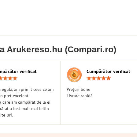
ia Arukereso.hu (Compari.ro)
părător verificat
Cumpărător verificat
Rating:
Ratin
5
5
/
/
n regulă, am primit ceea ce am
Prețuri bune
5
5
n preț excelent!
Livrare rapidă
u care am cumpărat de la ei
rat a fost mult mai ieftin
ite-uri.