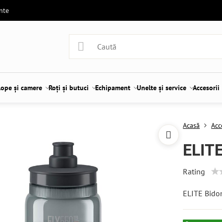
ente
lope și camere
Roți și butuci
Echipament
Unelte și service
Accesorii
Acasă
Acc
ELIT
Rating
ELITE Bido