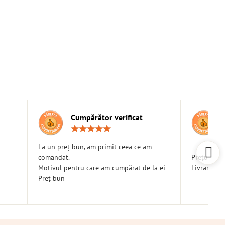
Cumpărător verificat
g:
Rating:
5
/
La un preț bun, am primit ceea ce am
5
comandat.
Prețuri bu
Motivul pentru care am cumpărat de la ei
Livrare ra
Preț bun