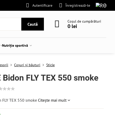
Autentificare
Înregistrează-te
Coșul de cumpărături
Caută
0 lei
Nutriție sportivă
esorii
Coșuri și băuturi
Sticle
E Bidon FLY TEX 550 smoke
n FLY TEX 550 smoke
Citește mai mult