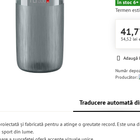
În stoc 6+
Termen esti
41,7
34,52 lei
Adaugă l
Număr depoz
Producător:
Traducere automată di
 proiectată și fabricată pentru a atinge o greutate record. Este una d
e sport din lume.
are a suprafeței oferă accente vizuale unice.