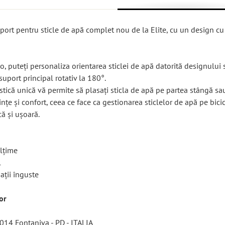
ort pentru sticle de apă complet nou de la Elite, cu un design cu 
, puteți personaliza orientarea sticlei de apă datorită designului 
 suport principal rotativ la 180°.
stică unică vă permite să plasați sticla de apă pe partea stângă sa
ințe și confort, ceea ce face ca gestionarea sticlelor de apă pe bicic
ă și ușoară.
ălțime
l
ații înguste
or
5014 Fontaniva - PD - ITALIA