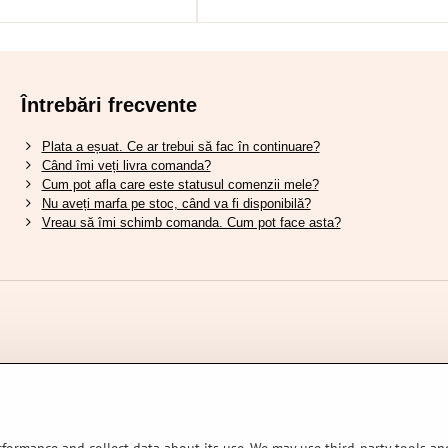
Întrebări frecvente
Plata a eșuat. Ce ar trebui să fac în continuare?
Când îmi veți livra comanda?
Cum pot afla care este statusul comenzii mele?
Nu aveți marfa pe stoc, când va fi disponibilă?
Vreau să îmi schimb comanda. Cum pot face asta?