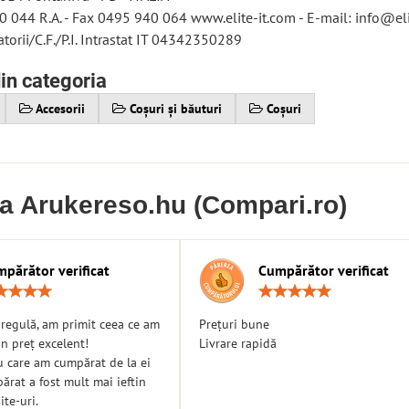
 044 R.A. - Fax 0495 940 064 www.elite-it.com - E-mail: info@eli
datorii/C.F./P.I. Intrastat IT 04342350289
in categoria
Accesorii
Coșuri și băuturi
Coșuri
ia Arukereso.hu (Compari.ro)
părător verificat
Cumpărător verificat
Rating:
Ratin
5
5
/
/
n regulă, am primit ceea ce am
Prețuri bune
5
5
n preț excelent!
Livrare rapidă
u care am cumpărat de la ei
rat a fost mult mai ieftin
ite-uri.