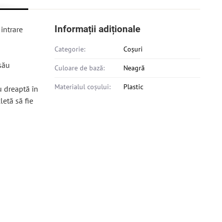
Informații adiționale
intrare
Categorie:
Coșuri
său
Culoare de bază:
Neagră
Materialul coșului:
Plastic
u dreaptă în
letă să fie