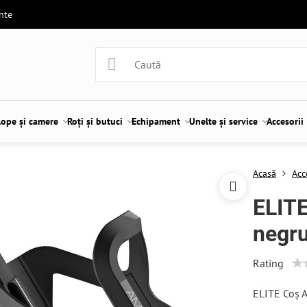
ente
lope și camere
Roți și butuci
Echipament
Unelte și service
Accesorii
Acasă
Acc
ELIT
negr
Rating
ELITE Coș 