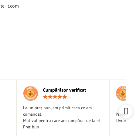
te-it.com
Cumpărător verificat
g:
Rating:
5
/
La un preț bun, am primit ceea ce am
5
comandat.
Prețuri bu
Motivul pentru care am cumpărat de la ei
Livrare ra
Preț bun