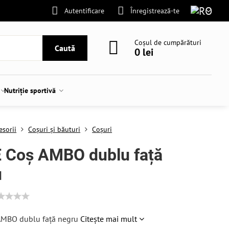
Autentificare
Înregistrează-te
Coșul de cumpărături
Caută
0 lei
Nutriție sportivă
esorii
Coșuri și băuturi
Coșuri
E Coș AMBO dublu față
u
AMBO dublu față negru
Citește mai mult