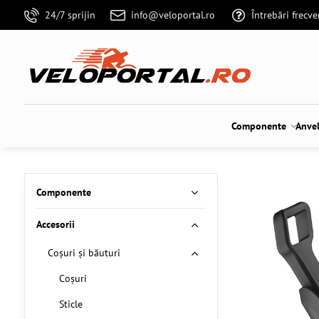
24/7 sprijin
info@veloportal.ro
Întrebări frecv
Componente
Anve
Componente
Accesorii
Coșuri și băuturi
Coșuri
Sticle