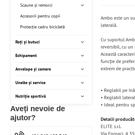
Scaune și remorci
Accesorii pentru copii
Ambo este un sup
laterală.
Protecție cadru bicicletă
Cu suportul Ambo
Roți și butuci
reversibil, cu un
Această caracteri
Echipament
funcție de prefer
extrem de practic
Anvelope și camere
Unelte și service
• Reglabil pe în
Nutriție sportivă
• Reglabil latera
• Ideal pentru sp
Aveți nevoie de
ajutor?
Detalii producăt
ELITE s.r.l.
Via Fornaci, 4 3