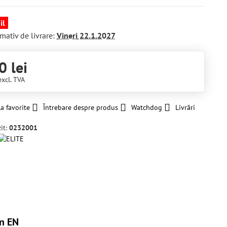
il
mativ de livrare:
Vineri
22.1.2027
0 lei
excl. TVA
a favorite
Întrebare despre produs
Watchdog
Livrări
it:
0232001
n EN