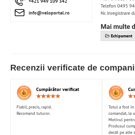
+421 949 109 342
Telefon 0495 940
info​​@veloportal​.ro
Nr. înregistrare 
Mai multe d
Echipament
Recenzii verificate de compan
Cumpărător verificat
Cum
Rating:
5
/
Fiabil, precis, rapid.
Totul a fost î
5
Recomand tuturor.
comandat, la u
Motivul pentr
Produsul cumpă
decât pe alte s