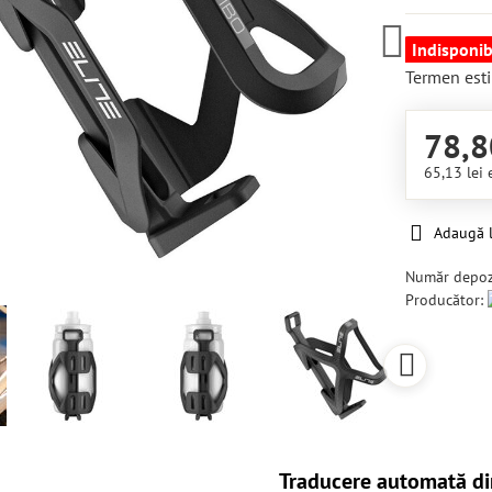
Indisponib
Termen esti
78,8
65,13 lei
Adaugă l
Număr depoz
Producător:
Traducere automată di