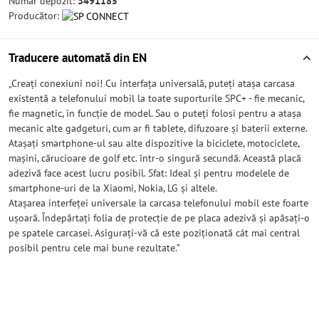
Număr depozit:
3491185
Producător:
Traducere automată din EN
„Creați conexiuni noi! Cu interfața universală, puteți atașa carcasa
existentă a telefonului mobil la toate suporturile SPC+ - fie mecanic,
fie magnetic, în funcție de model. Sau o puteți folosi pentru a atașa
mecanic alte gadgeturi, cum ar fi tablete, difuzoare și baterii externe.
Atașați smartphone-ul sau alte dispozitive la biciclete, motociclete,
mașini, cărucioare de golf etc. într-o singură secundă. Această placă
adezivă face acest lucru posibil. Sfat: Ideal și pentru modelele de
smartphone-uri de la Xiaomi, Nokia, LG și altele.
Atașarea interfeței universale la carcasa telefonului mobil este foarte
ușoară. Îndepărtați folia de protecție de pe placa adezivă și apăsați-o
pe spatele carcasei. Asigurați-vă că este poziționată cât mai central
posibil pentru cele mai bune rezultate.”