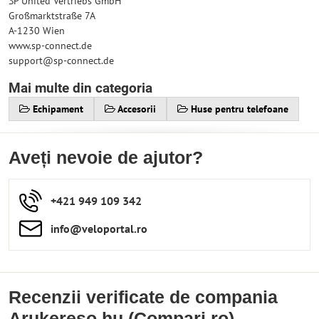
SP United Vertriebs GmbH
Großmarktstraße 7A
A-1230 Wien
www.sp-connect.de
support@sp-connect.de
Mai multe din categoria
Echipament
Accesorii
Huse pentru telefoane
Aveți nevoie de ajutor?
+421 949 109 342
info​​@veloportal​.ro
Recenzii verificate de compania
Arukereso.hu (Compari.ro)