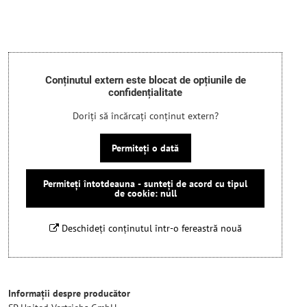
Conținutul extern este blocat de opțiunile de
confidențialitate
Doriți să încărcați conținut extern?
Permiteți o dată
Permiteți întotdeauna - sunteți de acord cu tipul
de cookie: null
Deschideți conținutul într-o fereastră nouă
Informații despre producător