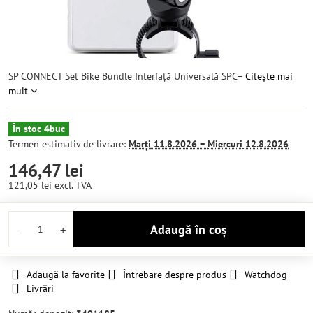
SP CONNECT Set Bike Bundle Interfață Universală SPC+
Citește mai
mult
În stoc 4buc
Termen estimativ de livrare:
Marți
11.8.2026 −
Miercuri
12.8.2026
146,47 lei
121,05 lei
excl. TVA
Adaugă în coș
Adaugă la favorite
Întrebare despre produs
Watchdog
Livrări