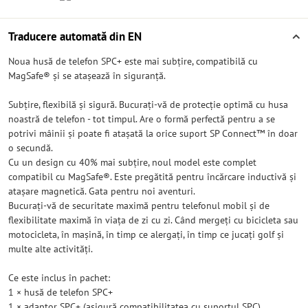
Traducere automată din EN
Noua husă de telefon SPC+ este mai subțire, compatibilă cu
MagSafe® și se atașează în siguranță.
Subțire, flexibilă și sigură. Bucurați-vă de protecție optimă cu husa
noastră de telefon - tot timpul. Are o formă perfectă pentru a se
potrivi mâinii și poate fi atașată la orice suport SP Connect™ în doar
o secundă.
Cu un design cu 40% mai subțire, noul model este complet
compatibil cu MagSafe®. Este pregătită pentru încărcare inductivă și
atașare magnetică. Gata pentru noi aventuri.
Bucurați-vă de securitate maximă pentru telefonul mobil și de
flexibilitate maximă în viața de zi cu zi. Când mergeți cu bicicleta sau
motocicleta, în mașină, în timp ce alergați, în timp ce jucați golf și
multe alte activități.
Ce este inclus în pachet:
1 × husă de telefon SPC+
1 × adaptor SPC+ (asigură compatibilitatea cu suportul SPC)