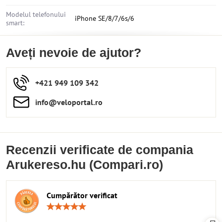
Modelul telefonului
iPhone SE/8/7/6s/6
smart:
Aveți nevoie de ajutor?
+421 949 109 342
info​​@veloportal​.ro
Recenzii verificate de compania
Arukereso.hu (Compari.ro)
Cumpărător verificat
Rating:
5
/