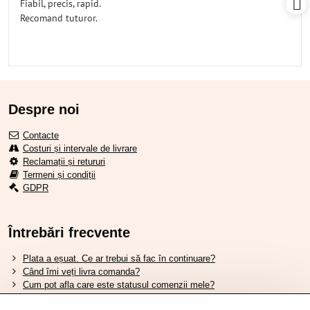
Fiabil, precis, rapid.
5
Recomand tuturor.
Despre noi
Contacte
Costuri și intervale de livrare
Reclamații și retururi
Termeni și condiții
GDPR
Întrebări frecvente
Plata a eșuat. Ce ar trebui să fac în continuare?
Când îmi veți livra comanda?
Cum pot afla care este statusul comenzii mele?
Nu aveți marfa pe stoc, când va fi disponibilă?