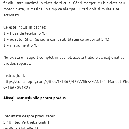
flexibilitate maximă în viața de zi cu zi. Când mergeți cu bicicleta sau
motocicleta, în mașină, în timp ce alergați, jucați golf și multe alte
activități.
Ce este inclus în pachet:
1 × husă de telefon SPC+
1 × adaptor SPC+ (asigură compatibilitatea cu suportul SPC)
1 × instrument SPC+
Nu există un suport complet în pachet, acesta trebuie achiziționat ca
produs separat.
Instrucțiuni:
https://cdn.shopify.com/s/files/1/1862/4277/files/MAN141_Manual_Ph
v=1663054825
Afișați instrucțiunile pentru produs.
Informații despre producător
SP United Vertriebs GmbH
Großmarktstraße 7A