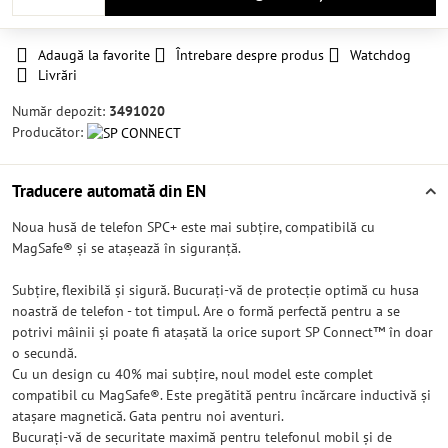
Adaugă la favorite
Întrebare despre produs
Watchdog
Livrări
Număr depozit:
3491020
Producător:
Traducere automată din EN
Noua husă de telefon SPC+ este mai subțire, compatibilă cu
MagSafe® și se atașează în siguranță.
Subțire, flexibilă și sigură. Bucurați-vă de protecție optimă cu husa
noastră de telefon - tot timpul. Are o formă perfectă pentru a se
potrivi mâinii și poate fi atașată la orice suport SP Connect™ în doar
o secundă.
Cu un design cu 40% mai subțire, noul model este complet
compatibil cu MagSafe®. Este pregătită pentru încărcare inductivă și
atașare magnetică. Gata pentru noi aventuri.
Bucurați-vă de securitate maximă pentru telefonul mobil și de