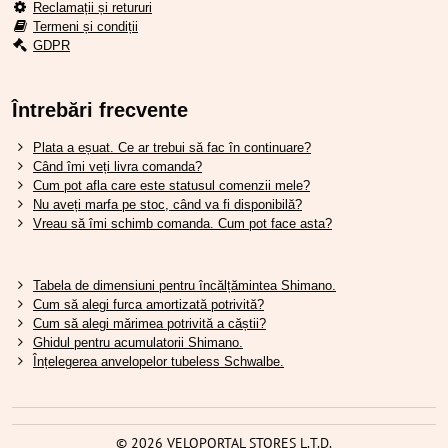
Reclamații și retururi
Termeni și condiții
GDPR
Întrebări frecvente
Plata a eșuat. Ce ar trebui să fac în continuare?
Când îmi veți livra comanda?
Cum pot afla care este statusul comenzii mele?
Nu aveți marfa pe stoc, când va fi disponibilă?
Vreau să îmi schimb comanda. Cum pot face asta?
Tabela de dimensiuni pentru încălțămintea Shimano.
Cum să alegi furca amortizată potrivită?
Cum să alegi mărimea potrivită a căștii?
Ghidul pentru acumulatorii Shimano.
Înțelegerea anvelopelor tubeless Schwalbe.
©
2026
VELOPORTAL STORES L.T.D.