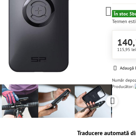
În stoc 5b
Termen esti
140,
115,95 le
Adaugă l
Număr depoz
Producător:
Traducere automată di