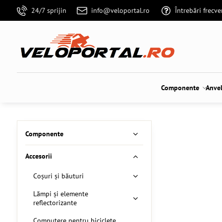
24/7 sprijin
info@veloportal.ro
Întrebări frecv
Componente
Anve
Componente
Accesorii
Coșuri și băuturi
Lămpi și elemente
reflectorizante
Computere pentru biciclete