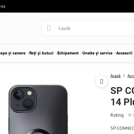
ente
lope și camere
Roți și butuci
Echipament
Unelte și service
Accesorii
Acasă
Acc
SP C
14 Pl
Rating
SP CONNEC