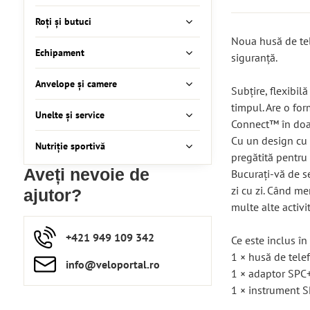
Roți și butuci
Noua husă de tel
Echipament
siguranță.
Anvelope și camere
Subțire, flexibil
timpul. Are o for
Unelte și service
Connect™ în doa
Cu un design cu
Nutriție sportivă
pregătită pentru 
Aveți nevoie de
Bucurați-vă de s
zi cu zi. Când me
ajutor?
multe alte activit
+421 949 109 342
Ce este inclus în
1 × husă de tele
info​​@veloportal​.ro
1 × adaptor SPC+
1 × instrument 