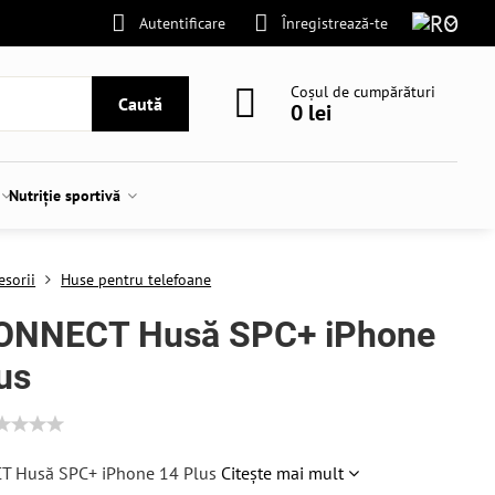
Autentificare
Înregistrează-te
Coșul de cumpărături
Caută
0 lei
Nutriție sportivă
esorii
Huse pentru telefoane
ONNECT Husă SPC+ iPhone
us
T Husă SPC+ iPhone 14 Plus
Citește mai mult