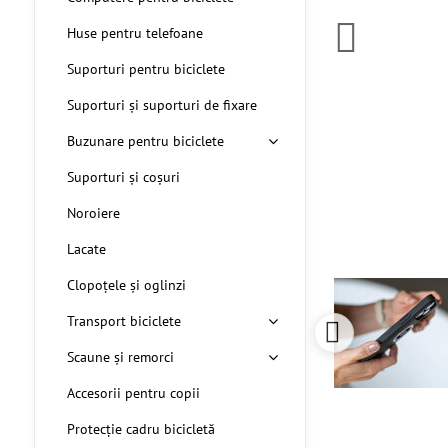
Huse pentru telefoane
Suporturi pentru biciclete
Suporturi și suporturi de fixare
Buzunare pentru biciclete
Suporturi și coșuri
Noroiere
Lacate
Clopoțele și oglinzi
Transport biciclete
Scaune și remorci
Accesorii pentru copii
Protecție cadru bicicletă