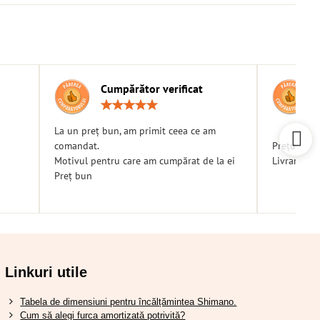
Cumpărător verificat
g:
Rating:
5
/
La un preț bun, am primit ceea ce am
5
comandat.
Prețuri bu
Motivul pentru care am cumpărat de la ei
Livrare ra
Preț bun
Linkuri utile
Tabela de dimensiuni pentru încălțămintea Shimano.
Cum să alegi furca amortizată potrivită?