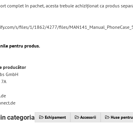
ort complet în pachet, acesta trebuie achiziționat ca produs separa
pify.com/s/files/1/1862/4277/files/MAN141_Manual_PhoneCase_
iunile pentru produs.
re producător
iebs GmbH
 7A
.de
nect.de
in categoria
Echipament
Accesorii
Huse pentru