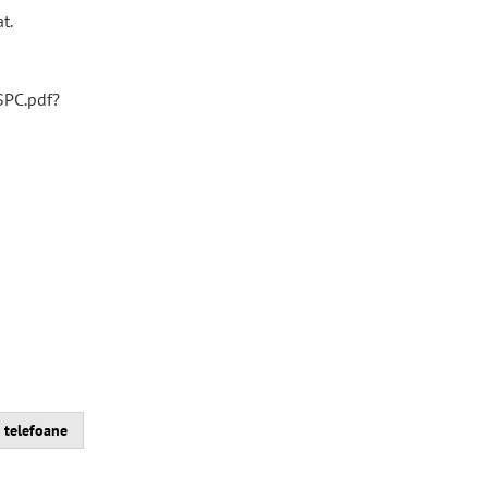
t.
SPC.pdf?
 telefoane