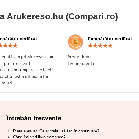
ia Arukereso.hu (Compari.ro)
părător verificat
Cumpărător verificat
Rating:
Ratin
5
5
/
/
n regulă, am primit ceea ce am
Prețuri bune
5
5
n preț excelent!
Livrare rapidă
u care am cumpărat de la ei
rat a fost mult mai ieftin
ite-uri.
Întrebări frecvente
Plata a eșuat. Ce ar trebui să fac în continuare?
Când îmi veți livra comanda?