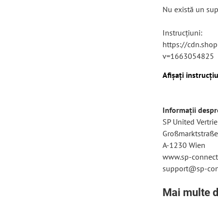
Nu există un sup
Instrucțiuni:
https://cdn.sho
v=1663054825
Afișați instrucț
Informații desp
SP United Vertr
Großmarktstraße
A-1230 Wien
www.sp-connect
support@sp-con
Mai multe d