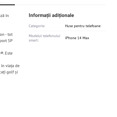
Informații adiționale
ză în
Categorie:
Huse pentru telefoane
on - tot
Modelul telefonului
iPhone 14 Max
uport SP
smart:
®. Este
 în viața de
ați golf și