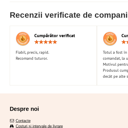
Recenzii verificate de compan
Cumpărător verificat
Cum
Rating:
5
/
Fiabil, precis, rapid.
Totul a fost î
5
Recomand tuturor.
comandat, la u
Motivul pentr
Produsul cumpă
decât pe alte s
Despre noi
Contacte
Costuri și intervale de livrare