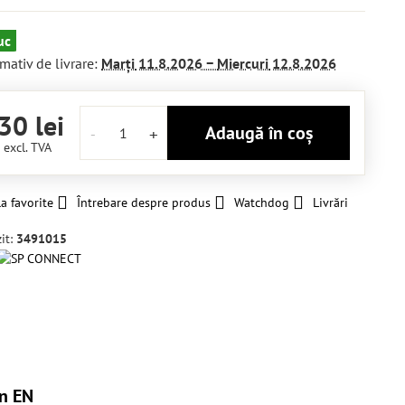
uc
mativ de livrare:
Marți
11.8.2026 −
Miercuri
12.8.2026
30 lei
Adaugă în coș
i
excl. TVA
a favorite
Întrebare despre produs
Watchdog
Livrări
it:
3491015
n EN