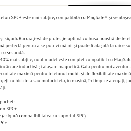
efon SPC+ este mai subțire, compatibilă cu MagSafe® și se atașea
ă și sigură. Bucurați-vă de protecție optimă cu husa noastră de telef
mă perfectă pentru a se potrivi mâinii și poate fi atașată la orice s
r o secundă.
 40% mai subțire, noul model este complet compatibil cu MagSafe
încărcare inductivă și atașare magnetică. Gata pentru noi aventuri.
ecuritate maximă pentru telefonul mobil și de flexibilitate maximă
rgeți cu bicicleta sau motocicleta, în mașină, în timp ce alergați, juc
ăți.
 pachet:
fon SPC+
 (asigură compatibilitatea cu suportul SPC)
SPC+