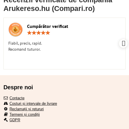
Arukereso.hu (Compari.ro)
Cumpărător verificat
Rating:
5
/
Fiabil, precis, rapid.
5
Recomand tuturor.
Despre noi
Contacte
Costuri și intervale de livrare
Reclamații și retururi
Termeni și condiții
GDPR