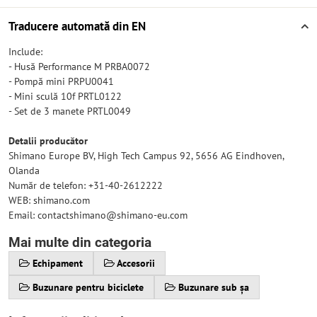
Traducere automată din EN
Include:
- Husă Performance M PRBA0072
- Pompă mini PRPU0041
- Mini sculă 10f PRTL0122
- Set de 3 manete PRTL0049
Detalii producător
Shimano Europe BV, High Tech Campus 92, 5656 AG Eindhoven,
Olanda
Număr de telefon: +31-40-2612222
WEB: shimano.com
Email: contactshimano@shimano-eu.com
Mai multe din categoria
Echipament
Accesorii
Buzunare pentru biciclete
Buzunare sub șa