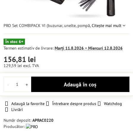
PRO Set COMBIPACK VI (buzunar, unelte, pompă,
Citește mai mult
În stoc 6+
Termen estimativ de livrare:
Marți
11.8.2026 −
Miercuri
12.8.2026
156,81 lei
129,59 lei
excl. TVA
Adaugă în coș
Adaugă la favorite
Întrebare despre produs
Watchdog
Livrări
Număr depozit:
APRAC0220
Producător: