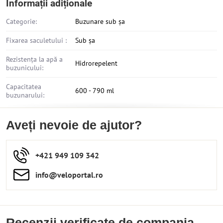
Informații adiționale
Categorie:
Buzunare sub șa
Fixarea saculetului :
Sub șa
Rezistența la apă a
Hidrorepelent
buzunicului:
Capacitatea
600 - 790 ml
buzunarului:
Aveți nevoie de ajutor?
+421 949 109 342
info​​@veloportal​.ro
Recenzii verificate de compania