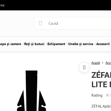
ente
lope și camere
Roți și butuci
Echipament
Unelte și service
Accesorii
Acasă
Acc
ZÉFAL
LITE 
Rating
ZÉFAL Apăr