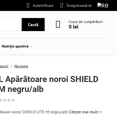
Autentificare
Înregistrează-te
Coșul de cumpărături
Caută
0 lei
Nutriție sportivă
esorii
Noroiere
 Apărătoare noroi SHIELD
M negru/alb
ătoare noroi SHIELD LITE M negru/alb
Citește mai mult