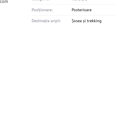
.com
Poziționare:
Posterioare
Destinația aripii:
Șosea și trekking