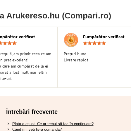
ia Arukereso.hu (Compari.ro)
părător verificat
Cumpărător verificat
Rating:
Ratin
5
5
/
/
n regulă, am primit ceea ce am
Prețuri bune
5
5
n preț excelent!
Livrare rapidă
u care am cumpărat de la ei
rat a fost mult mai ieftin
ite-uri.
Întrebări frecvente
Plata a eșuat. Ce ar trebui să fac în continuare?
Când îmi veți livra comanda?