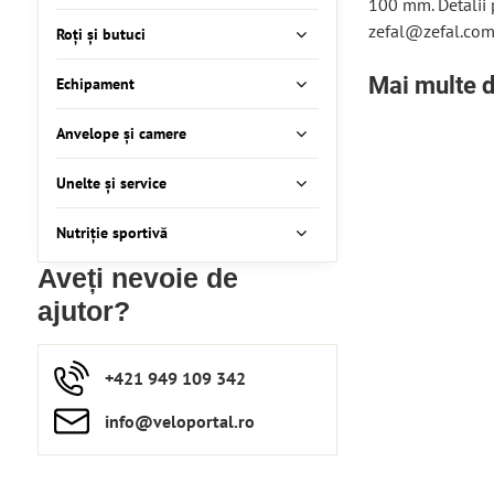
100 mm. Detalii
zefal@zefal.co
Roți și butuci
Mai multe d
Echipament
Anvelope și camere
Unelte și service
Nutriție sportivă
Aveți nevoie de
ajutor?
+421 949 109 342
info​​@veloportal​.ro