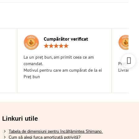
Cumpărător verificat
g:
Rating:
5
/
La un preț bun, am primit ceea ce am
5
comandat.
Prețuri bu
Motivul pentru care am cumpărat de la ei
Livrare ra
Preț bun
Linkuri utile
Tabela de dimensiuni pentru încălțămintea Shimano.
Cum să alegi furca amortizată potrivită?