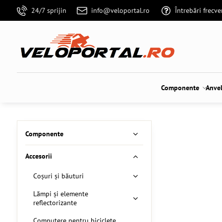
24/7 sprijin
info@veloportal.ro
Întrebări frecv
Componente
Anve
Componente
Accesorii
Coșuri și băuturi
Lămpi și elemente
reflectorizante
Computere pentru biciclete