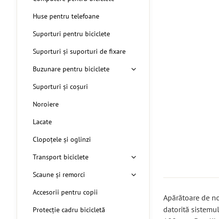
Huse pentru telefoane
Suporturi pentru biciclete
Suporturi și suporturi de fixare
Buzunare pentru biciclete
Suporturi și coșuri
Noroiere
Lacate
Clopoțele și oglinzi
Transport biciclete
Scaune și remorci
Accesorii pentru copii
Apărătoare de nor
datorită sistemul
Protecție cadru bicicletă