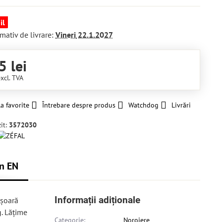
il
mativ de livrare:
Vineri
22.1.2027
5 lei
excl. TVA
a favorite
Întrebare despre produs
Watchdog
Livrări
it:
3572030
n EN
Informații adiționale
ușoară
g. Lățime
Categorie:
Noroiere