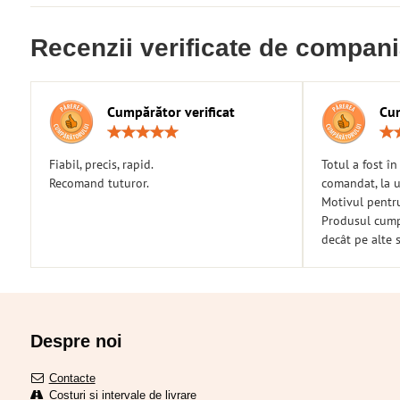
Recenzii verificate de compan
Cumpărător verificat
Cum
Rating:
5
/
Fiabil, precis, rapid.
Totul a fost î
5
Recomand tuturor.
comandat, la u
Motivul pentr
Produsul cumpă
decât pe alte s
Despre noi
Contacte
Costuri și intervale de livrare