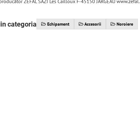
 producător ZEFAL SAZI Les Cailloux F-45150 JARGEAU www.zefal
m
in categoria
Echipament
Accesorii
Noroiere