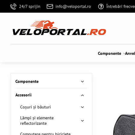
24/7 sprijin
info@veloportal.ro
Întrebări frecv
Componente
Anve
Componente
Accesorii
Coșuri și băuturi
Lămpi și elemente
reflectorizante
Computere pentru biciclete