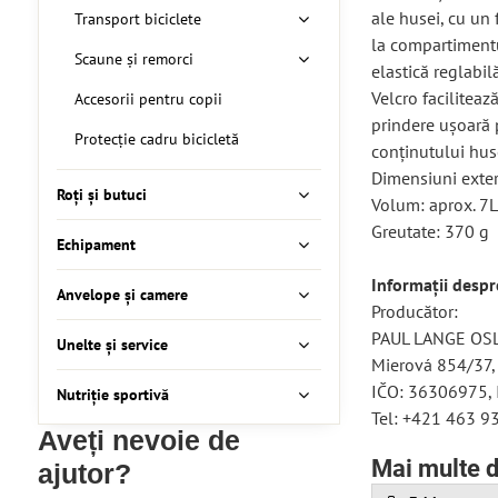
ale husei, cu un
Transport biciclete
la compartimentu
Scaune și remorci
elastică reglabi
Velcro facilitează
Accesorii pentru copii
prindere ușoară 
Protecție cadru bicicletă
conținutului hus
Dimensiuni exter
Roți și butuci
Volum: aprox. 7L
Greutate: 370 g
Echipament
Informații desp
Anvelope și camere
Producător:
PAUL LANGE OSLA
Unelte și service
Mierová 854/37,
IČO: 36306975,
Nutriție sportivă
Tel: +421 463 9
Aveți nevoie de
Mai multe d
ajutor?