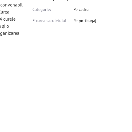
s convenabil
Categorie:
Pe cadru
Curea
4 curele
Fixarea saculetului :
Pe portbagaj
 și o
rganizarea