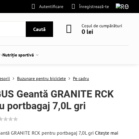
Autentificare
Înregistrează-te
Coșul de cumpărături
Caută
0 lei
Nutriție sportivă
esorii
Buzunare pentru biciclete
Pe cadru
US Geantă GRANITE RCK
u portbagaj 7,0L gri
ntă GRANITE RCK pentru portbagaj 7,0L gri
Citește mai