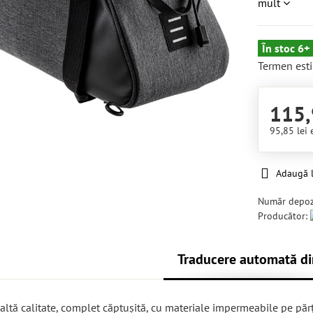
mult
În stoc 6+
Termen esti
115,
95,85 lei
Adaugă l
Număr depoz
Producător:
Traducere automată di
naltă calitate, complet căptușită, cu materiale impermeabile pe păr