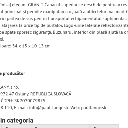
 finisaj elegant GRANIT. Capacul superior se deschide pentru acce
l principal și permite manipularea ușoară a obiectelor mai mari. 
lă în partea de sus pentru transportul echipamentului suplimentar. 
 atașarea la orice tip de purtător. Logo-urile laterale reflectorizante
pe spate sporesc siguranța. Buzunarul interior din plasă ajută la o
ei.
ioare: 34 x 15 x 10-13 cm
re producător
NY, s.r.o.
 972 47 Oslany, REPUBLICA SLOVACĂ
 IČDPH: SK2020079875
38 110, E-mail: info@paul-lange.sk, Web: paullange.sk
in categoria