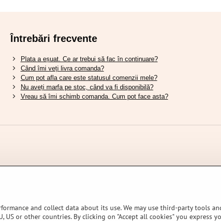
Întrebări frecvente
Plata a eșuat. Ce ar trebui să fac în continuare?
Când îmi veți livra comanda?
Cum pot afla care este statusul comenzii mele?
Nu aveți marfa pe stoc, când va fi disponibilă?
Vreau să îmi schimb comanda. Cum pot face asta?
rformance and collect data about its use. We may use third-party tools and
, US or other countries. By clicking on "Accept all cookies" you express y