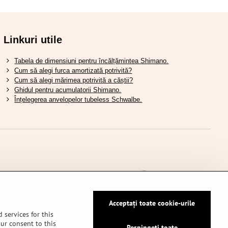
Linkuri utile
Tabela de dimensiuni pentru încălțămintea Shimano.
Cum să alegi furca amortizată potrivită?
Cum să alegi mărimea potrivită a căștii?
Ghidul pentru acumulatorii Shimano.
Înțelegerea anvelopelor tubeless Schwalbe.
Acceptați toate cookie-urile
 services for this
our consent to this
Respingeți toate