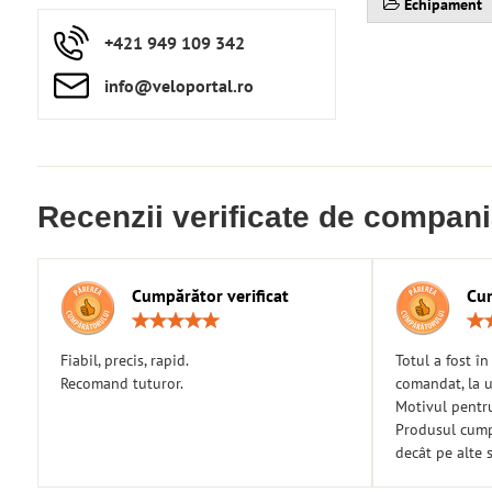
Echipament
+421 949 109 342
info​​@veloportal​.ro
Recenzii verificate de compan
Cumpărător verificat
Cum
Rating:
5
/
Fiabil, precis, rapid.
Totul a fost î
5
Recomand tuturor.
comandat, la u
Motivul pentr
Produsul cumpă
decât pe alte s