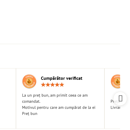
Cumpărător verificat
g:
Rating:
5
/
La un preț bun, am primit ceea ce am
5
comandat.
Prețuri bu
Motivul pentru care am cumpărat de la ei
Livrare ra
Preț bun