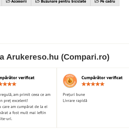
Accesorii
Buzunare pentru biciclete
Pe cadru
ia Arukereso.hu (Compari.ro)
părător verificat
Cumpărător verificat
Rating:
Ratin
5
5
/
/
n regulă, am primit ceea ce am
Prețuri bune
5
5
n preț excelent!
Livrare rapidă
u care am cumpărat de la ei
rat a fost mult mai ieftin
ite-uri.