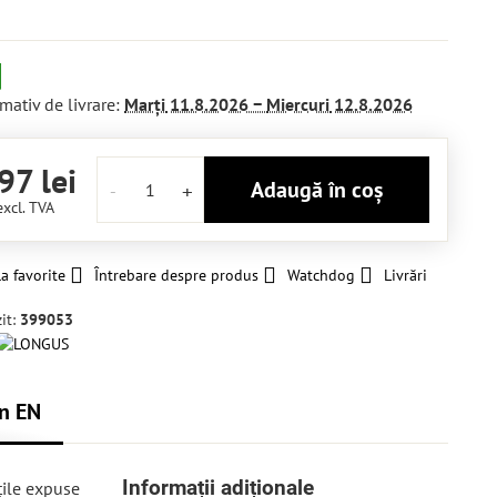
mativ de livrare:
Marți
11.8.2026 −
Miercuri
12.8.2026
97 lei
Adaugă în coș
excl. TVA
a favorite
Întrebare despre produs
Watchdog
Livrări
it:
399053
n EN
Informații adiționale
țile expuse