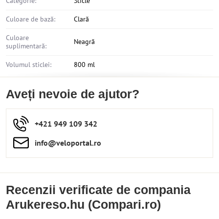
Categorie:
Sticle
Culoare de bază:
Clară
Culoare
Neagră
suplimentară:
Volumul sticlei:
800 ml
Aveți nevoie de ajutor?
+421 949 109 342
info​​@veloportal​.ro
Recenzii verificate de compania
Arukereso.hu (Compari.ro)