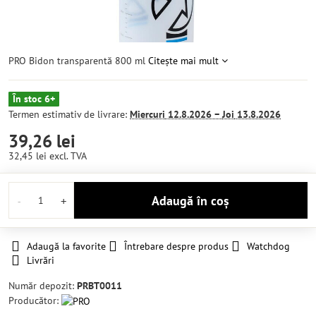
PRO Bidon transparentă 800 ml
Citește mai mult
În stoc 6+
Termen estimativ de livrare:
Miercuri
12.8.2026 −
Joi
13.8.2026
39,26 lei
32,45 lei
excl. TVA
Adaugă în coș
Adaugă la favorite
Întrebare despre produs
Watchdog
Livrări
Număr depozit:
PRBT0011
Producător: