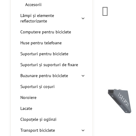
Accesorii
Lămpi și elemente
reflectorizante
Computere pentru biciclete
Huse pentru telefoane
Suporturi pentru biciclete
Suporturi și suporturi de fixare
Buzunare pentru biciclete
Suporturi și coșuri
Noroiere
Lacate
Clopoțele și oglinzi
Transport biciclete