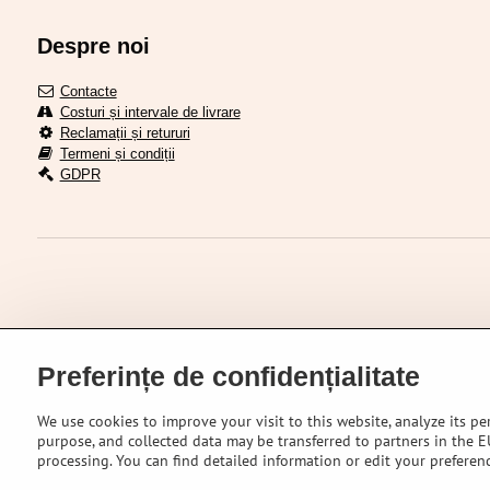
Despre noi
Contacte
Costuri și intervale de livrare
Reclamații și retururi
Termeni și condiții
GDPR
Preferințe de confidențialitate
We use cookies to improve your visit to this website, analyze its pe
purpose, and collected data may be transferred to partners in the EU
processing. You can find detailed information or edit your preferen
©
2026
VEL