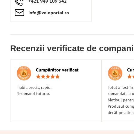
+421 949 109 342
info​​@veloportal​.ro
Recenzii verificate de compan
Cumpărător verificat
Cum
Rating:
5
/
Fiabil, precis, rapid.
Totul a fost î
5
Recomand tuturor.
comandat, la u
Motivul pentr
Produsul cumpă
decât pe alte s