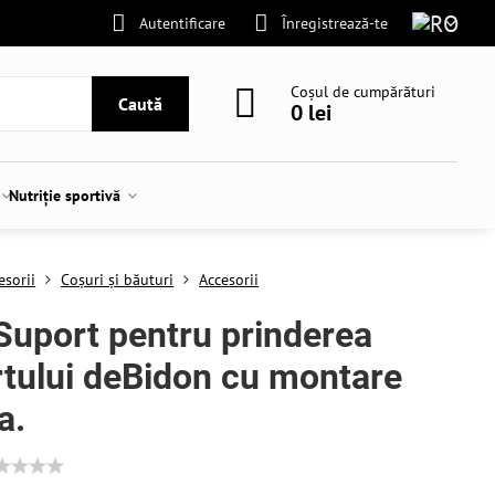
Autentificare
Înregistrează-te
Coșul de cumpărături
Caută
0 lei
Nutriție sportivă
esorii
Coșuri și băuturi
Accesorii
uport pentru prinderea
tului deBidon cu montare
a.