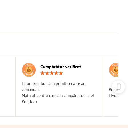
Cumpărător verificat
g:
Rating:
5
/
La un preț bun, am primit ceea ce am
5
comandat.
Prețuri bu
Motivul pentru care am cumpărat de la ei
Livrare ra
Preț bun