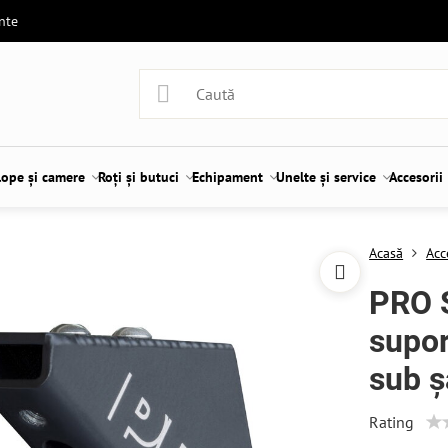
ente
lope și camere
Roți și butuci
Echipament
Unelte și service
Accesorii
Acasă
Acc
PRO S
supor
sub ș
Rating