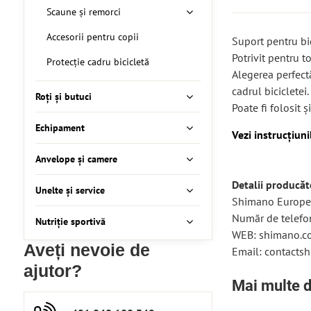
Scaune și remorci
Accesorii pentru copii
Suport pentru bi
Potrivit pentru t
Protecție cadru bicicletă
Alegerea perfect
cadrul bicicletei.
Roți și butuci
Poate fi folosit 
Echipament
Vezi instrucțiun
Anvelope și camere
Detalii producăt
Unelte și service
Shimano Europe 
Număr de telef
Nutriție sportivă
WEB: shimano.c
Aveți nevoie de
Email: contact
ajutor?
Mai multe d