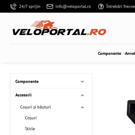
24/7 sprijin
info@veloportal.ro
Întrebări frecv
Componente
Anve
Componente
Accesorii
Coșuri și băuturi
Coșuri
Sticle