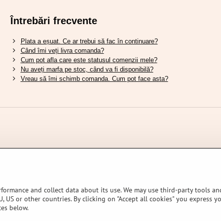
Întrebări frecvente
Plata a eșuat. Ce ar trebui să fac în continuare?
Când îmi veți livra comanda?
Cum pot afla care este statusul comenzii mele?
Nu aveți marfa pe stoc, când va fi disponibilă?
Vreau să îmi schimb comanda. Cum pot face asta?
rformance and collect data about its use. We may use third-party tools and
, US or other countries. By clicking on "Accept all cookies" you express y
ces below.
OPORTAL STORES L.T.D.
Preferințe de confidențialitate
Declarația de confi