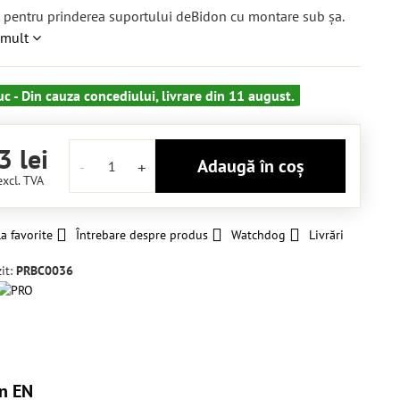
pentru prinderea suportului deBidon cu montare sub șa.
 mult
uc - Din cauza concediului, livrare din 11 august.
3 lei
Adaugă în coș
excl. TVA
a favorite
Întrebare despre produs
Watchdog
Livrări
it:
PRBC0036
n EN