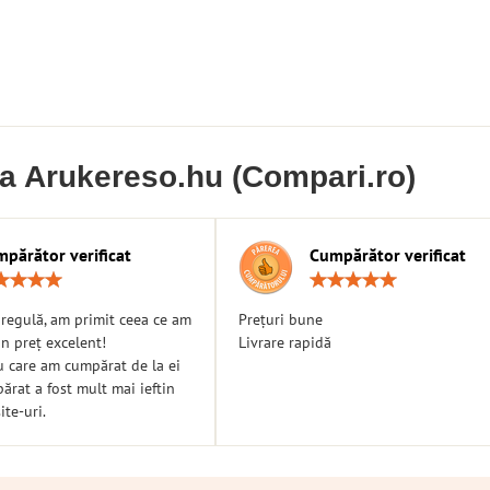
ia Arukereso.hu (Compari.ro)
părător verificat
Cumpărător verificat
Rating:
Ratin
5
5
/
/
n regulă, am primit ceea ce am
Prețuri bune
5
5
n preț excelent!
Livrare rapidă
u care am cumpărat de la ei
rat a fost mult mai ieftin
ite-uri.