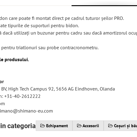
don care poate fi montat direct pe cadrul tuturor șeilor PRO.
oate tipurile de suporturi pentru bidon.
ă dacă utilizați un buzunar pentru cadru sau dacă amortizorul ocu
și pentru triatlonuri sau probe contracronometru.
ile produsului.
or
BV, High Tech Campus 92, 5656 AG Eindhoven, Olanda
on: +31-40-2612222
om
shimano@shimano-eu.com
in categoria
Echipament
Accesorii
Coșuri și bă