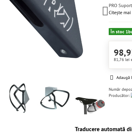
PRO Suport 
Citește mai
În stoc 1b
98,9
81,76 lei
Adaugă l
Număr depoz
Producător:
Traducere automată di