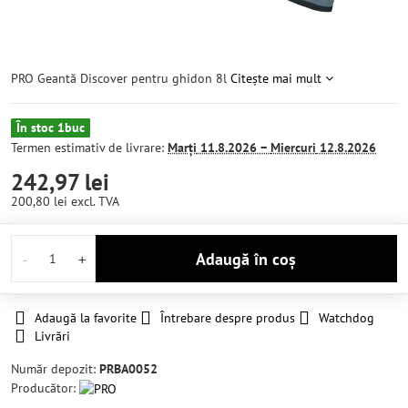
PRO Geantă Discover pentru ghidon 8l
Citește mai mult
În stoc 1buc
Termen estimativ de livrare:
Marți
11.8.2026 −
Miercuri
12.8.2026
242,97 lei
200,80 lei
excl. TVA
Adaugă în coș
Adaugă la favorite
Întrebare despre produs
Watchdog
Livrări
Număr depozit:
PRBA0052
Producător: