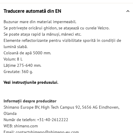
Traducere automată din EN
Buzunar mare din material impermeabil.
Se potrivește oricărui ghidon, se atașează cu curele Velcro.
Se poate atașa rapid la mănuși, mâneci etc.
Elemente reflectorizante pentru vizibilitate sporită în condiții de
lumină slabă.
Coloană de apă 5000 mm.
Volum: 8 l.
Lățime 275-640 mm.
Greutate: 360 g.
Vezi instrucțiunile produsului.
Informații despre producător
Shimano Europe BV, High Tech Campus 92, 5656 AG Eindhoven,
Olanda
Număr de telefon: +31-40-2612222
WEB: shimano.com
Email: contactshimano@shimano-eu.com