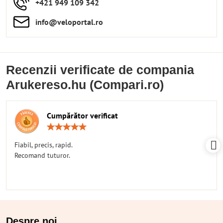
+421 949 109 342
info​​@veloportal​.ro
Recenzii verificate de compania
Arukereso.hu (Compari.ro)
Cumpărător verificat
Rating:
5
/
Fiabil, precis, rapid.
5
Recomand tuturor.
Despre noi