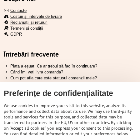
Contacte
Costuri și intervale de livrare
Reclamații și retururi
Termeni și condiții
GDPR
Întrebări frecvente
Plata a eșuat. Ce ar trebui să fac în continuare?
Când îmi veți livra comanda?
Cum pot afla care este statusul comenzii mele?
Nu aveți marfa pe stoc, când va fi disponibilă?
Vreau să îmi schimb comanda. Cum pot face asta?
Preferințe de confidențialitate
We use cookies to improve your visit to this website, analyze its
Tabela de dimensiuni pentru încălțămintea Shimano.
performance and collect data about its use. We may use third-party
Cum să alegi furca amortizată potrivită?
tools and services for this purpose, and collected data may be
Cum să alegi mărimea potrivită a căștii?
transferred to partners in the EU, US or other countries. By clicking
Ghidul pentru acumulatorii Shimano.
on "Accept all cookies" you express your consent to this processing.
Înțelegerea anvelopelor tubeless Schwalbe.
You can find detailed information or edit your preferences below.