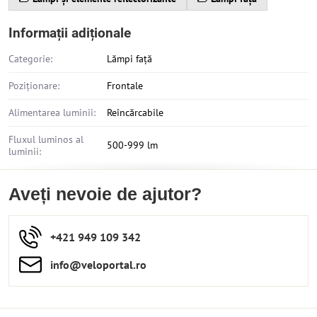
Informații adiționale
Categorie:
Lămpi față
Poziționare:
Frontale
Alimentarea luminii:
Reîncărcabile
Fluxul luminos al
500-999 lm
luminii:
Aveți nevoie de ajutor?
+421 949 109 342
info​​@veloportal​.ro