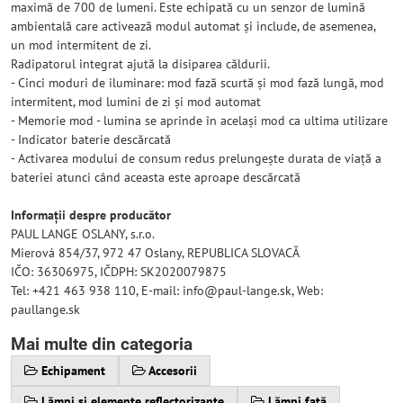
maximă de 700 de lumeni. Este echipată cu un senzor de lumină
ambientală care activează modul automat și include, de asemenea,
un mod intermitent de zi.
Radipatorul integrat ajută la disiparea căldurii.
- Cinci moduri de iluminare: mod fază scurtă și mod fază lungă, mod
intermitent, mod lumini de zi și mod automat
- Memorie mod - lumina se aprinde în același mod ca ultima utilizare
- Indicator baterie descărcată
- Activarea modului de consum redus prelungește durata de viață a
bateriei atunci când aceasta este aproape descărcată
Informații despre producător
PAUL LANGE OSLANY, s.r.o.
Mierová 854/37, 972 47 Oslany, REPUBLICA SLOVACĂ
IČO: 36306975, IČDPH: SK2020079875
Tel: +421 463 938 110, E-mail: info@paul-lange.sk, Web:
paullange.sk
Mai multe din categoria
Echipament
Accesorii
Lămpi și elemente reflectorizante
Lămpi față