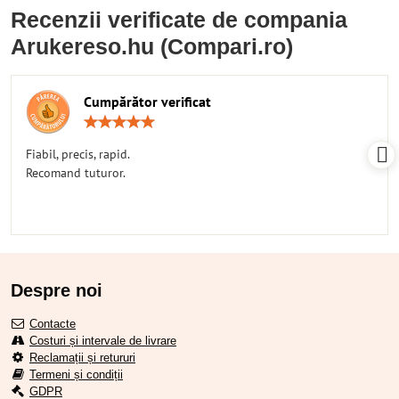
Recenzii verificate de compania
Arukereso.hu (Compari.ro)
Cumpărător verificat
Rating:
5
/
Fiabil, precis, rapid.
5
Recomand tuturor.
Despre noi
Contacte
Costuri și intervale de livrare
Reclamații și retururi
Termeni și condiții
GDPR