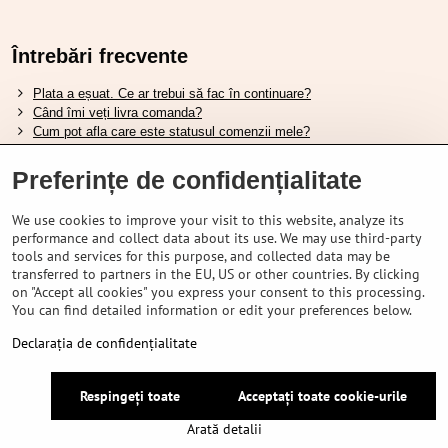
Întrebări frecvente
Plata a eșuat. Ce ar trebui să fac în continuare?
Când îmi veți livra comanda?
Cum pot afla care este statusul comenzii mele?
Nu aveți marfa pe stoc, când va fi disponibilă?
Vreau să îmi schimb comanda. Cum pot face asta?
Preferințe de confidențialitate
We use cookies to improve your visit to this website, analyze its
Tabela de dimensiuni pentru încălțămintea Shimano.
performance and collect data about its use. We may use third-party
Cum să alegi furca amortizată potrivită?
tools and services for this purpose, and collected data may be
Cum să alegi mărimea potrivită a căștii?
transferred to partners in the EU, US or other countries. By clicking
Ghidul pentru acumulatorii Shimano.
on "Accept all cookies" you express your consent to this processing.
Înțelegerea anvelopelor tubeless Schwalbe.
You can find detailed information or edit your preferences below.
Declarația de confidențialitate
©
2026
VELOPORTAL STORES L.T.D.
Respingeți toate
Acceptați toate cookie-urile
Preferințe de confidențialitate
Declarația de confidențialitate
Arată detalii