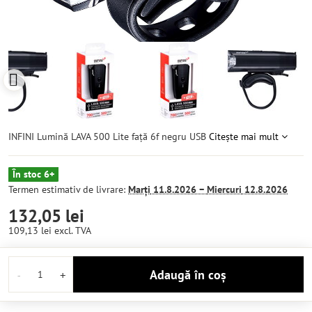
INFINI Lumină LAVA 500 Lite față 6f negru USB
Citește mai mult
În stoc 6+
Termen estimativ de livrare:
Marți
11.8.2026 −
Miercuri
12.8.2026
132,05 lei
109,13 lei
excl. TVA
Adaugă în coș