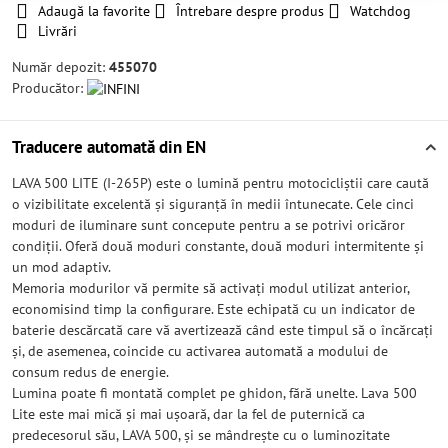
Adaugă la favorite
Întrebare despre produs
Watchdog
Livrări
Număr depozit:
455070
Producător:
Traducere automată din EN
LAVA 500 LITE (I-265P) este o lumină pentru motocicliștii care caută
o vizibilitate excelentă și siguranță în medii întunecate. Cele cinci
moduri de iluminare sunt concepute pentru a se potrivi oricăror
condiții. Oferă două moduri constante, două moduri intermitente și
un mod adaptiv.
Memoria modurilor vă permite să activați modul utilizat anterior,
economisind timp la configurare. Este echipată cu un indicator de
baterie descărcată care vă avertizează când este timpul să o încărcați
și, de asemenea, coincide cu activarea automată a modului de
consum redus de energie.
Lumina poate fi montată complet pe ghidon, fără unelte. Lava 500
Lite este mai mică și mai ușoară, dar la fel de puternică ca
predecesorul său, LAVA 500, și se mândrește cu o luminozitate