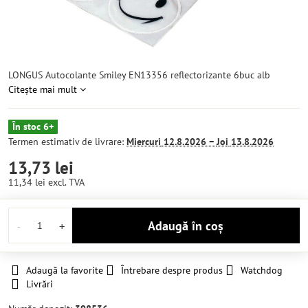
LONGUS Autocolante Smiley EN13356 reflectorizante 6buc alb
Citește mai mult
În stoc 6+
Termen estimativ de livrare:
Miercuri
12.8.2026 −
Joi
13.8.2026
13,73 lei
11,34 lei
excl. TVA
Adaugă în coș
Adaugă la favorite
Întrebare despre produs
Watchdog
Livrări