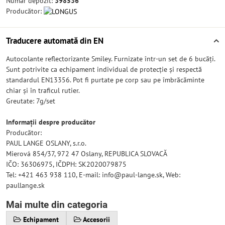
Număr depozit:
398536
Producător:
Traducere automată din EN
Autocolante reflectorizante Smiley. Furnizate într-un set de 6 bucăți.
Sunt potrivite ca echipament individual de protecție și respectă
standardul EN13356. Pot fi purtate pe corp sau pe îmbrăcăminte
chiar și în traficul rutier.
Greutate: 7g/set
Informații despre producător
Producător:
PAUL LANGE OSLANY, s.r.o.
Mierová 854/37, 972 47 Oslany, REPUBLICA SLOVACĂ
IČO: 36306975, IČDPH: SK2020079875
Tel: +421 463 938 110, E-mail: info@paul-lange.sk, Web:
paullange.sk
Mai multe din categoria
Echipament
Accesorii