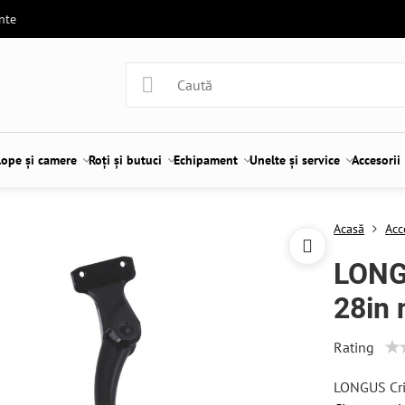
ente
lope și camere
Roți și butuci
Echipament
Unelte și service
Accesorii
Acasă
Acc
LONG
28in 
Rating
LONGUS Cric