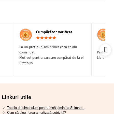
Cumpărător verificat
g:
Rating:
5
/
La un preț bun, am primit ceea ce am
5
comandat.
Prețuri bu
Motivul pentru care am cumpărat de la ei
Livrare ra
Preț bun
Linkuri utile
Tabela de dimensiuni pentru încălțămintea Shimano.
Cum să alegi furca amortizată potrivită?