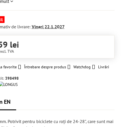
 mult
il
mativ de livrare:
Vineri
22.1.2027
59 lei
excl. TVA
a favorite
Întrebare despre produs
Watchdog
Livrări
it:
398498
n EN
m. Potrivit pentru biciclete cu roți de 24-28", care sunt mai