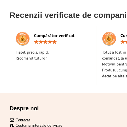
Recenzii verificate de compan
Cumpărător verificat
Cum
Rating:
5
/
Fiabil, precis, rapid.
Totul a fost î
5
Recomand tuturor.
comandat, la u
Motivul pentr
Produsul cumpă
decât pe alte s
Despre noi
Contacte
Costuri și intervale de livrare