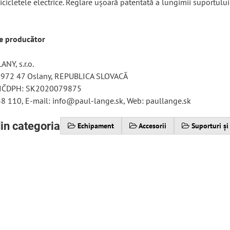
bicicletele electrice. Reglare ușoară patentată a lungimii suportului
re producător
NY, s.r.o.
 972 47 Oslany, REPUBLICA SLOVACĂ
 IČDPH: SK2020079875
38 110, E-mail: info@paul-lange.sk, Web: paullange.sk
in categoria
Echipament
Accesorii
Suporturi și