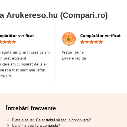
ia Arukereso.hu (Compari.ro)
părător verificat
Cumpărător verificat
Rating:
Ratin
5
5
/
/
n regulă, am primit ceea ce am
Prețuri bune
5
5
n preț excelent!
Livrare rapidă
u care am cumpărat de la ei
rat a fost mult mai ieftin
ite-uri.
Întrebări frecvente
Plata a eșuat. Ce ar trebui să fac în continuare?
Când îmi veți livra comanda?