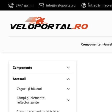
24/7 sprijin
info@veloportal.ro
Întrebări frecv
Componente
Anve
Componente
Accesorii
Coșuri și băuturi
Lămpi și elemente
reflectorizante
Computere pentru biciclete