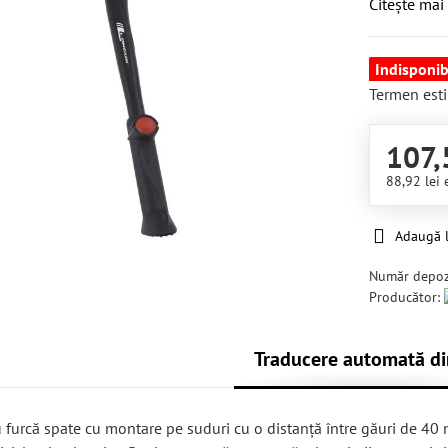
Citește mai
Indisponib
Termen esti
107,
88,92 lei
Adaugă l
Număr depoz
Producător:
Traducere automată di
 furcă spate cu montare pe suduri cu o distanță între găuri de 40 m