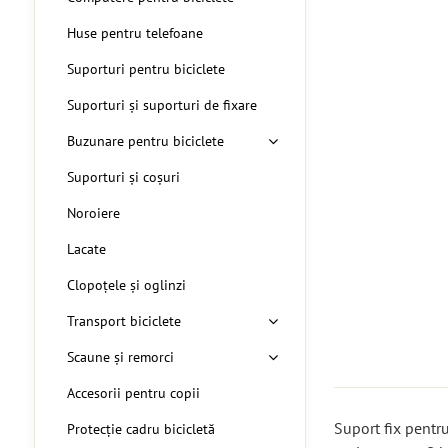
Huse pentru telefoane
Suporturi pentru biciclete
Suporturi și suporturi de fixare
Buzunare pentru biciclete
Suporturi și coșuri
Noroiere
Lacate
Clopoțele și oglinzi
Transport biciclete
Scaune și remorci
Accesorii pentru copii
Suport fix pentru
Protecție cadru bicicletă