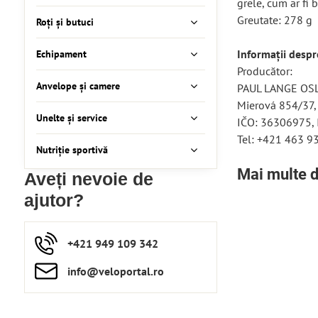
grele, cum ar fi 
Greutate: 278 g
Roți și butuci
Informații desp
Echipament
Producător:
Anvelope și camere
PAUL LANGE OSLA
Mierová 854/37,
Unelte și service
IČO: 36306975,
Tel: +421 463 9
Nutriție sportivă
Mai multe d
Aveți nevoie de
ajutor?
+421 949 109 342
info​​@veloportal​.ro