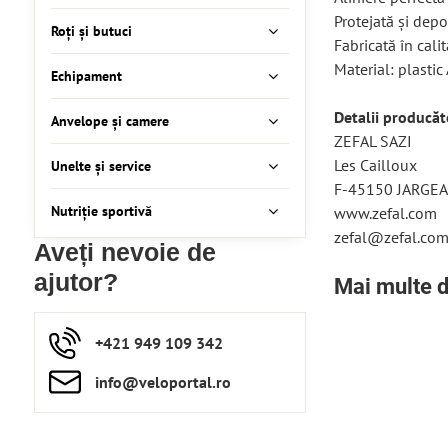
Protejată și dep
Roți și butuci
Fabricată în cali
Material: plasti
Echipament
Detalii producăt
Anvelope și camere
ZEFAL SAZI
Les Cailloux
Unelte și service
F-45150 JARGE
Nutriție sportivă
www.zefal.com
zefal@zefal.co
Aveți nevoie de
ajutor?
Mai multe d
+421 949 109 342
info​​@veloportal​.ro