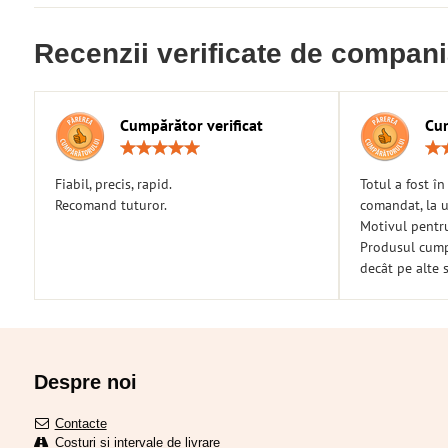
Recenzii verificate de compan
Cumpărător verificat
Cum
Rating:
5
/
Fiabil, precis, rapid.
Totul a fost î
5
Recomand tuturor.
comandat, la u
Motivul pentr
Produsul cumpă
decât pe alte s
Despre noi
Contacte
Costuri și intervale de livrare