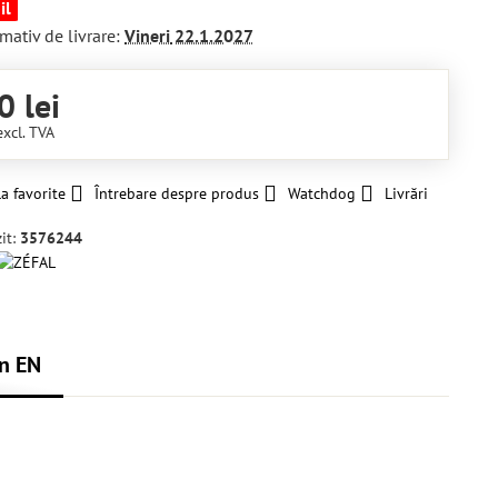
il
mativ de livrare:
Vineri
22.1.2027
0 lei
excl. TVA
a favorite
Întrebare despre produs
Watchdog
Livrări
it:
3576244
n EN