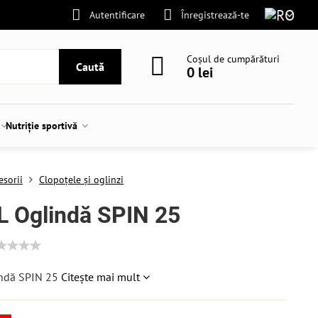
Autentificare
Înregistrează-te
Coșul de cumpărături
Caută
0 lei
Nutriție sportivă
esorii
Clopoțele și oglinzi
L Oglindă SPIN 25
ndă SPIN 25
Citește mai mult