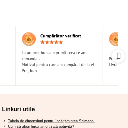
Cumpărător verificat
g:
Rating:
5
/
La un preț bun, am primit ceea ce am
5
comandat.
Prețuri bu
Motivul pentru care am cumpărat de la ei
Livrare ra
Preț bun
Linkuri utile
Tabela de dimensiuni pentru încălțămintea Shimano.
Cum să alegi furca amortizată potrivită?