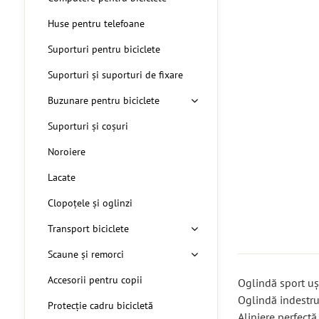
Huse pentru telefoane
Suporturi pentru biciclete
Suporturi și suporturi de fixare
Buzunare pentru biciclete
Suporturi și coșuri
Noroiere
Lacate
Clopoțele și oglinzi
Transport biciclete
Scaune și remorci
Accesorii pentru copii
Oglindă sport uș
Oglindă indestru
Protecție cadru bicicletă
Aliniere perfectă