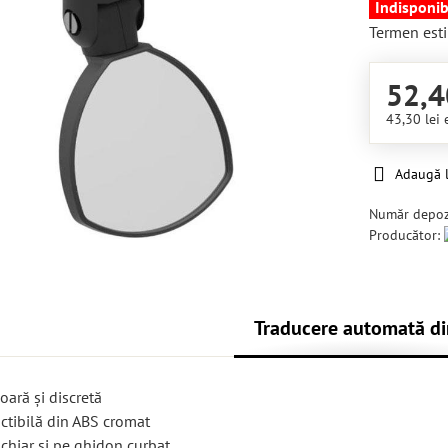
Indisponib
Termen esti
52,4
43,30 lei
Adaugă l
Număr depoz
Producător:
Traducere automată di
oară și discretă
ctibilă din ABS cromat
 chiar și pe ghidon curbat