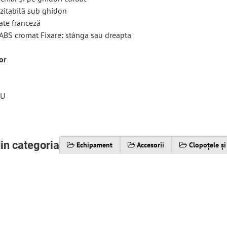
ozitabilă sub ghidon
tate franceză
c ABS cromat Fixare: stânga sau dreapta
or
AU
m
in categoria
Echipament
Accesorii
Clopoțele și