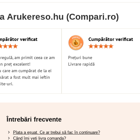
ia Arukereso.hu (Compari.ro)
părător verificat
Cumpărător verificat
Rating:
Ratin
5
5
/
/
n regulă, am primit ceea ce am
Prețuri bune
5
5
n preț excelent!
Livrare rapidă
u care am cumpărat de la ei
rat a fost mult mai ieftin
ite-uri.
Întrebări frecvente
Plata a eșuat. Ce ar trebui să fac în continuare?
Când îmi veți livra comanda?