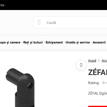
ente
lope și camere
Roți și butuci
Echipament
Unelte și service
Accesorii
Acasă
Acc
ZÉFA
Rating
ZÉFAL Ogli