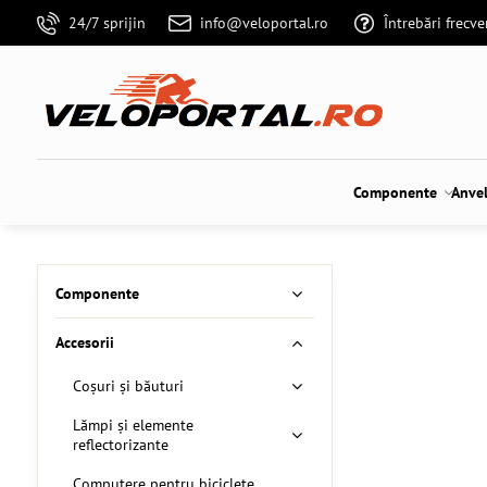
24/7 sprijin
info@veloportal.ro
Întrebări frecv
Componente
Anve
Componente
Accesorii
Coșuri și băuturi
Lămpi și elemente
reflectorizante
Computere pentru biciclete