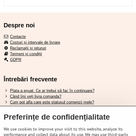
Despre noi
Contacte
Costuri și intervale de livrare
Reclamații și retururi
Termeni și condiții
GDPR
Întrebări frecvente
Plata a eșuat. Ce ar trebui să fac în continuare?
Când îmi veți livra comanda?
Cum pot afla care este statusul comenzii mele?
Nu aveți marfa pe stoc, când va fi disponibilă?
Vreau să îmi schimb comanda. Cum pot face asta?
Preferințe de confidențialitate
We use cookies to improve your visit to this website, analyze its
Tabela de dimensiuni pentru încălțămintea Shimano.
performance and collect data about its use. We may use third-party