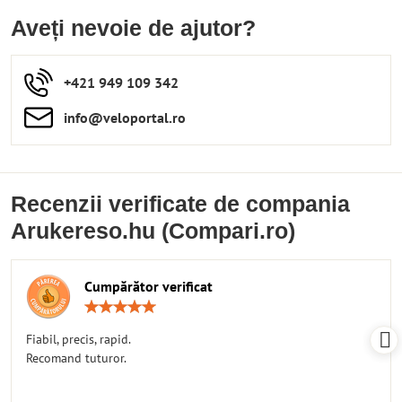
Aveți nevoie de ajutor?
+421 949 109 342
info​​@veloportal​.ro
Recenzii verificate de compania
Arukereso.hu (Compari.ro)
Cumpărător verificat
Rating:
5
/
Fiabil, precis, rapid.
5
Recomand tuturor.