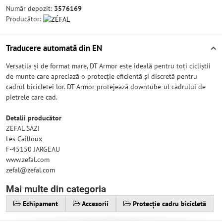
Număr depozit:
3576169
Producător:
Traducere automată din EN
Versatila și de format mare, DT Armor este ideală pentru toți cicliștii
de munte care apreciază o protecție eficientă și discretă pentru
cadrul bicicletei lor. DT Armor protejează downtube-ul cadrului de
pietrele care cad.
Detalii producător
ZEFAL SAZI
Les Cailloux
F-45150 JARGEAU
www.zefal.com
zefal@zefal.com
Mai multe din categoria
Echipament
Accesorii
Protecție cadru bicicletă