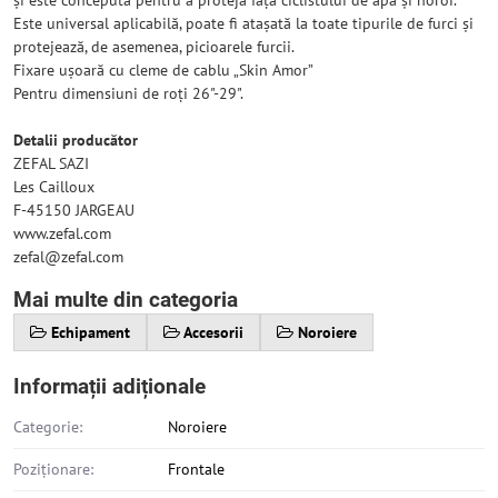
și este concepută pentru a proteja fața ciclistului de apă și noroi.
Este universal aplicabilă, poate fi atașată la toate tipurile de furci și
protejează, de asemenea, picioarele furcii.
Fixare ușoară cu cleme de cablu „Skin Amor”
Pentru dimensiuni de roți 26"-29".
Detalii producător
ZEFAL SAZI
Les Cailloux
F-45150 JARGEAU
www.zefal.com
zefal@zefal.com
Mai multe din categoria
Echipament
Accesorii
Noroiere
Informații adiționale
Categorie:
Noroiere
Poziționare:
Frontale