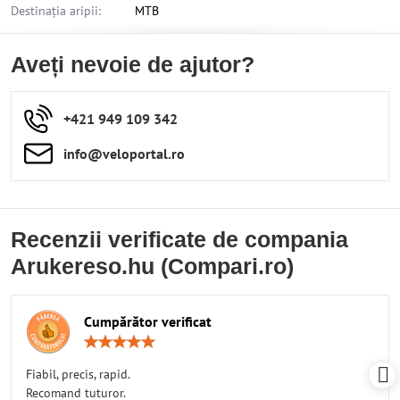
Destinația aripii:
MTB
Aveți nevoie de ajutor?
+421 949 109 342
info​​@veloportal​.ro
Recenzii verificate de compania
Arukereso.hu (Compari.ro)
Cumpărător verificat
Rating:
5
/
Fiabil, precis, rapid.
5
Recomand tuturor.