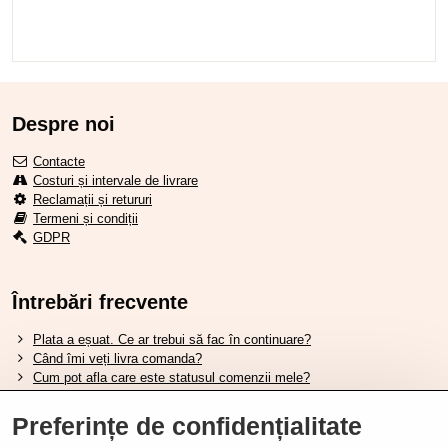
Despre noi
Contacte
Costuri și intervale de livrare
Reclamații și retururi
Termeni și condiții
GDPR
Întrebări frecvente
Plata a eșuat. Ce ar trebui să fac în continuare?
Când îmi veți livra comanda?
Cum pot afla care este statusul comenzii mele?
Nu aveți marfa pe stoc, când va fi disponibilă?
Vreau să îmi schimb comanda. Cum pot face asta?
Preferințe de confidențialitate