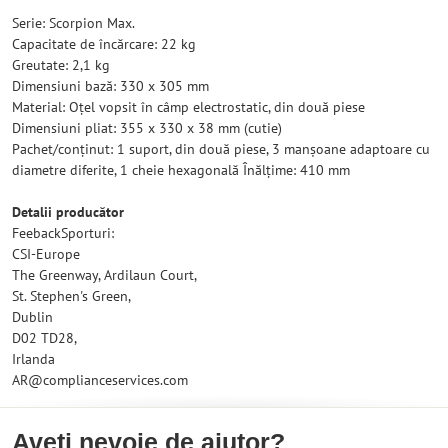
Serie: Scorpion Max.
Capacitate de încărcare: 22 kg
Greutate: 2,1 kg
Dimensiuni bază: 330 x 305 mm
Material: Oțel vopsit în câmp electrostatic, din două piese
Dimensiuni pliat: 355 x 330 x 38 mm (cutie)
Pachet/conținut: 1 suport, din două piese, 3 manșoane adaptoare cu
diametre diferite, 1 cheie hexagonală Înălțime: 410 mm
Detalii producător
FeebackSporturi:
CSI-Europe
The Greenway, Ardilaun Court,
St. Stephen's Green,
Dublin
D02 TD28,
Irlanda
AR@complianceservices.com
Aveți nevoie de ajutor?