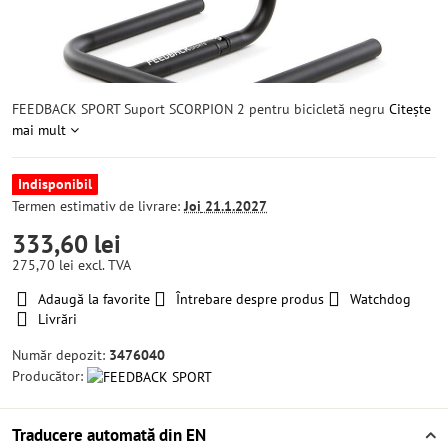
FEEDBACK SPORT Suport SCORPION 2 pentru bicicletă negru
Citește
mai mult
Indisponibil
Termen estimativ de livrare:
Joi
21.1.2027
333,60 lei
275,70 lei
excl. TVA
Adaugă la favorite
Întrebare despre produs
Watchdog
Livrări
Număr depozit:
3476040
Producător:
Traducere automată din EN