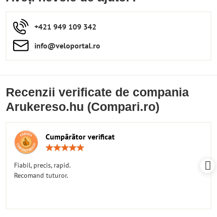
+421 949 109 342
info​​@veloportal​.ro
Recenzii verificate de compania
Arukereso.hu (Compari.ro)
Cumpărător verificat
Rating:
5
/
Fiabil, precis, rapid.
5
Recomand tuturor.